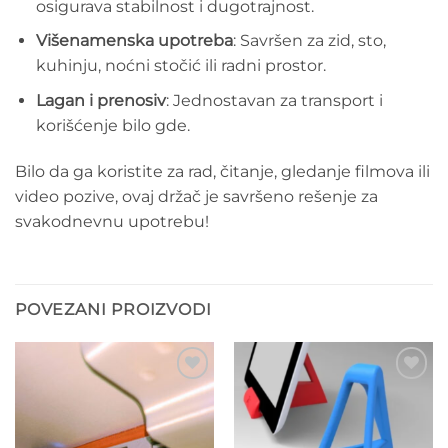
osigurava stabilnost i dugotrajnost.
Višenamenska upotreba
: Savršen za zid, sto,
kuhinju, noćni stočić ili radni prostor.
Lagan i prenosiv
: Jednostavan za transport i
korišćenje bilo gde.
Bilo da ga koristite za rad, čitanje, gledanje filmova ili
video pozive, ovaj držač je savršeno rešenje za
svakodnevnu upotrebu!
POVEZANI PROIZVODI
Add to
Add to
wishlist
wishlist