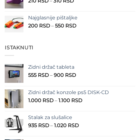
Raspon
210
RSD
–
310
RSD
cena:
od
Najglasnije pištaljke
210 RSD
Raspon
200
RSD
–
550
RSD
do
cena:
310 RSD
od
200 RSD
ISTAKNUTI
do
550 RSD
Zidni držač tableta
Raspon
555
RSD
–
900
RSD
cena:
od
Zidni držač konzole ps5 DISK-CD
555 RSD
Raspon
1.000
RSD
–
1.100
RSD
do
cena:
900 RSD
od
Stalak za slušalice
1.000 RSD
Raspon
935
RSD
–
1.020
RSD
do
cena:
1.100 RSD
od