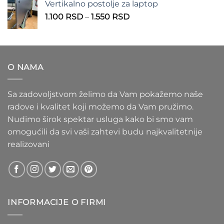
Vertikalno postolje za laptop
935 RSD
Raspon
1.100
RSD
–
1.550
RSD
do
cena:
1.020 RSD
od
1.100 RSD
do
O NAMA
1.550 RSD
Sa zadovoljstvom želimo da Vam pokažemo naše
radove i kvalitet koji možemo da Vam pružimo.
Nudimo širok spektar usluga kako bi smo vam
omogućili da svi vaši zahtevi budu najkvalitetnije
realizovani
INFORMACIJE O FIRMI