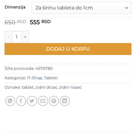
Dimenzija
Originalna
Trenutna
650
555
RSD
RSD
cena
cena
je
je:
Zidni držač tableta količina
bila:
555 RSD.
650 RSD.
DODAJ U KORPU
Šifra proizvoda:
4579780
Kategorije:
IT-Shop
,
Tableti
Oznake:
tablet
,
zidni drzac
,
zidni nosac