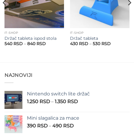
IT-SHOP
IT-SHOP
Držač tableta ispod stola
Držač tableta
Raspon
Raspon
540
RSD
–
840
RSD
430
RSD
–
530
RSD
cena:
cena:
od
od
540 RSD
430 RSD
do
do
840 RSD
530 RSD
NAJNOVIJI
Nintendo switch lite držač
Raspon
1.250
RSD
–
1.350
RSD
cena:
od
Mini slagalica za mace
1.250 RSD
Raspon
390
RSD
–
490
RSD
do
cena:
1.350 RSD