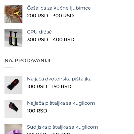
od
Češalica za kućne ljubimce
390 RSD
Raspon
200
RSD
–
300
RSD
do
cena:
490 RSD
od
GPU držač
200 RSD
Raspon
300
RSD
–
400
RSD
do
cena:
300 RSD
od
300 RSD
NAJPRODAVANIJI
do
400 RSD
Najjača dvotonska pištaljka
Raspon
100
RSD
–
150
RSD
cena:
od
Najjača pištaljka sa kuglicom
100 RSD
100
RSD
do
150 RSD
Sudijska pištaljka sa kuglicom