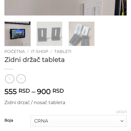
POČETNA
/
IT-SHOP
/
TABLETI
Zidni držač tableta
Raspon
555
–
900
RSD
RSD
cena:
Zidni drzač / nosač tableta
od
555 RSD
OČISTI
do
Boja
900 RSD