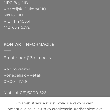
NPC Bay Niš
Vizantijski Bulevar 110
Niš 18000
PIB: 111445561
MB: 65415372
KONTAKT INFORMACIJE
Email: shop@3dlimbo.rs
Radno vreme:
Ponedeljak – Petak
09:00 – 17:00
Mobilni: 061/5000-526
Ova veb stranica koristi kolačiće kako bi vam
omogućila bolje iskustvo pregledanja. Korišćenjem ove