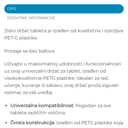
OPIS
DODATNE INFORMACIJE
Zidni držač tableta je izrađen od kvalitetne i izdrzljive
PET-G plastike.
Prodaje se bez šrafova.
Uživajte u maksimalnoj udobnosti i funkcionalnosti
uz ovaj univerzalni držač za tablet, izrađen od
visokokvalitetne PETG plastike. Idealan za rad,
učenje, kuvanje ili zabavu, ovaj držač pruža siguran
oslonac za vaš uređaj.
Univerzalna kompatibilnost
: Pogodan za sve
tablete različitih veličina.
Čvrsta konstrukcija
: Izrađen od PETG plastike koja