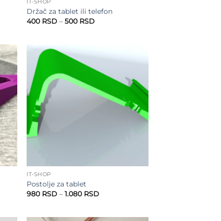
IT-SHOP
Držač za tablet ili telefon
Raspon
400
RSD
–
500
RSD
cena:
od
400 RSD
do
500 RSD
 to
Add to
list
wishlist
IT-SHOP
Postolje za tablet
Raspon
980
RSD
–
1.080
RSD
cena:
od
980 RSD