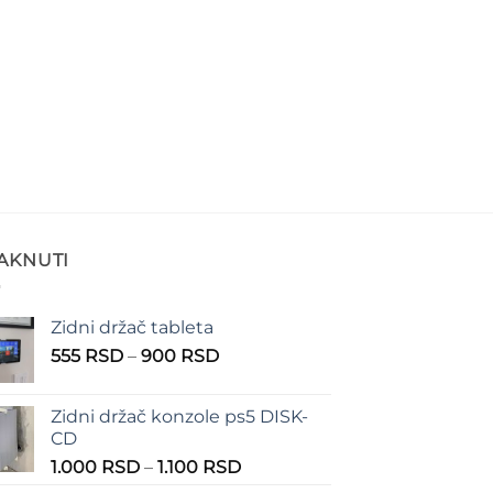
TAKNUTI
Zidni držač tableta
Raspon
555
RSD
–
900
RSD
cena:
od
Zidni držač konzole ps5 DISK-
555 RSD
CD
do
Raspon
1.000
RSD
–
1.100
RSD
900 RSD
cena: