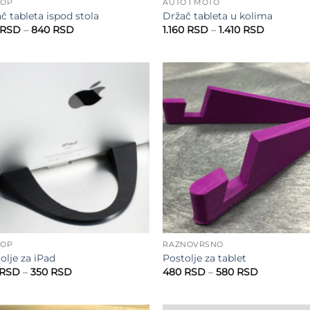
HOP
AUTO I MOTO
č tableta ispod stola
Držač tableta u kolima
Raspon
Raspon
RSD
–
840
RSD
1.160
RSD
–
1.410
RSD
cena:
cena:
od
od
540 RSD
1.160 RSD
do
do
840 RSD
1.410 RSD
Add to
Add
wishlist
wish
HOP
RAZNOVRSNO
olje za iPad
Postolje za tablet
Raspon
Raspon
RSD
–
350
RSD
480
RSD
–
580
RSD
cena:
cena:
od
od
250 RSD
480 RSD