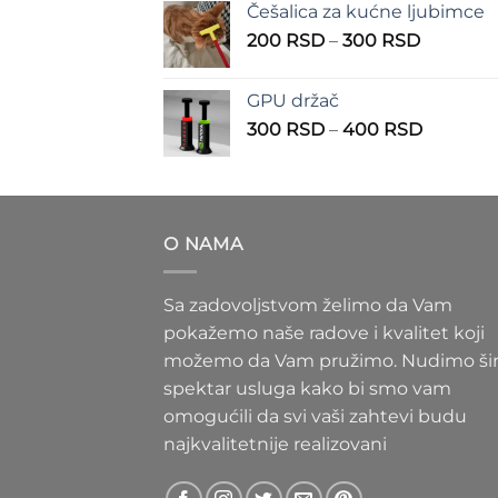
Češalica za kućne ljubimce
390 RSD
Raspon
200
RSD
–
300
RSD
do
cena:
490 RSD
od
GPU držač
200 RSD
Raspon
300
RSD
–
400
RSD
do
cena:
300 RSD
od
300 RS
do
O NAMA
400 RS
Sa zadovoljstvom želimo da Vam
pokažemo naše radove i kvalitet koji
možemo da Vam pružimo. Nudimo ši
spektar usluga kako bi smo vam
omogućili da svi vaši zahtevi budu
najkvalitetnije realizovani