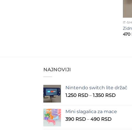
IT-S
Zidn
470
NAJNOVIJI
Nintendo switch lite držač
Raspo
1.250
RSD
–
1.350
RSD
cena:
od
Mini slagalica za mace
1.250 
Raspon
390
RSD
–
490
RSD
do
cena:
1.350 
od