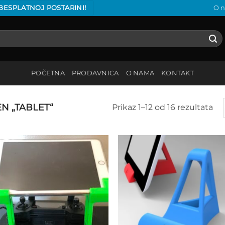
 BESPLATNOJ POSTARINI!
O 
POČETNA
PRODAVNICA
O NAMA
KONTAKT
N „TABLET“
Prikaz 1–12 od 16 rezultata
Add to
Add
wishlist
wish