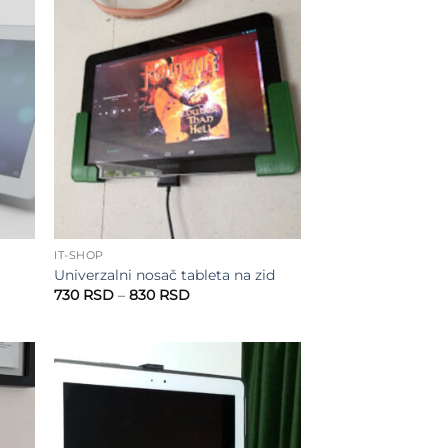
do
1.080 RSD
 to
Add to
list
wishlist
IT-SHOP
Univerzalni nosač tableta na zid
Raspon
730
RSD
–
830
RSD
cena:
od
D
730 RSD
do
D
830 RSD
 to
Add to
list
wishlist