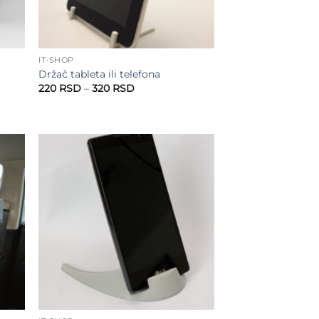
IT-SHOP
Držač tableta ili telefona
Raspon
220
RSD
–
320
RSD
cena:
od
220 RSD
do
320 RSD
 to
Add to
list
wishlist