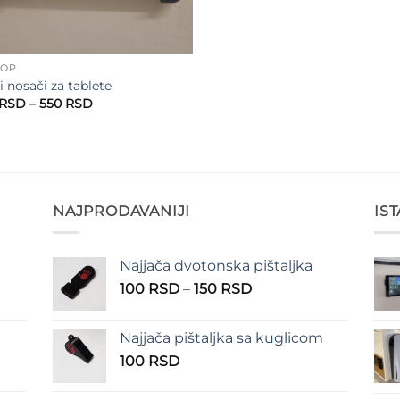
HOP
i nosači za tablete
Raspon
RSD
–
550
RSD
cena:
od
470 RSD
do
550 RSD
NAJPRODAVANIJI
IS
Najjača dvotonska pištaljka
n
Raspon
100
RSD
–
150
RSD
cena:
od
Najjača pištaljka sa kuglicom
RSD
100 RSD
100
RSD
do
RSD
150 RSD