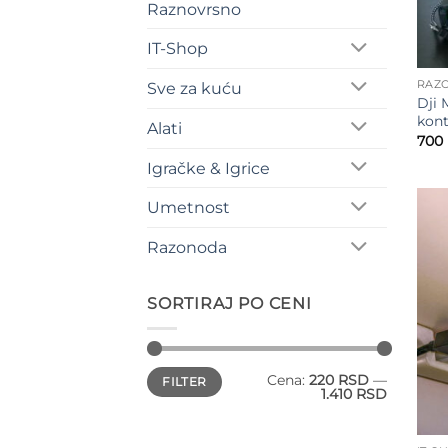
Raznovrsno
IT-Shop
RAZ
Sve za kuću
Dji 
kont
Alati
700
Igračke & Igrice
Umetnost
Razonoda
SORTIRAJ PO CENI
Minimalna
Maksimalna
Cena:
220 RSD
—
FILTER
cena
cena
1.410 RSD