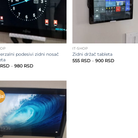
HOP
IT-SHOP
erzalni podesivi zidni nosač
Zidni držač tableta
eta
Raspon
555
RSD
–
900
RSD
cena:
Raspon
RSD
–
980
RSD
od
cena:
555 RSD
od
do
880 RSD
900 RSD
do
980 RSD
ja!
Add to
wishlist