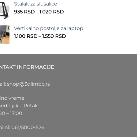
Stalak za slušalice
od
Raspon
935
RSD
–
1.020
RSD
1.000 RSD
cena:
do
od
1.100 RSD
Vertikalno postolje za laptop
935 RSD
Raspon
1.100
RSD
–
1.550
RSD
do
cena:
1.020 RSD
od
1.100 RSD
do
NTAKT INFORMACIJE
1.550 RSD
il: shop@3dlimbo.rs
no vreme:
edeljak – Petak
00 – 17:00
ilni: 061/5000-526