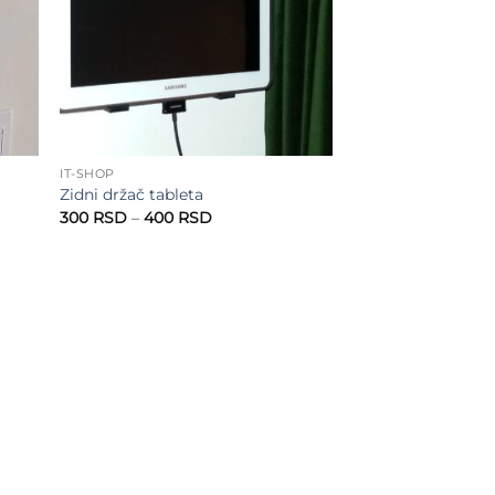
IT-SHOP
Zidni držač tableta
Raspon
300
RSD
–
400
RSD
cena:
od
300 RSD
do
400 RSD