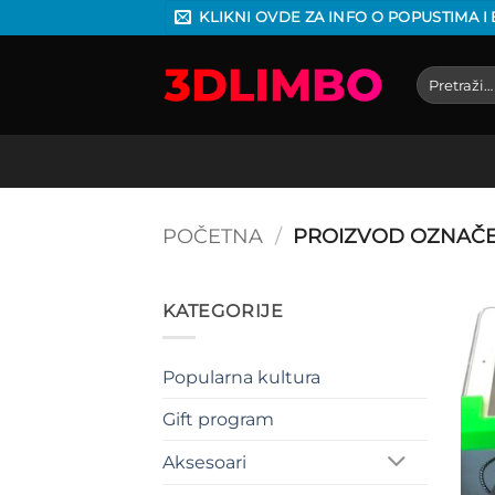
Preskoči
KLIKNI OVDE ZA INFO O POPUSTIMA I
na
sadržaj
Pretraga
za:
POČETNA
/
PROIZVOD OZNAČE
KATEGORIJE
Popularna kultura
Gift program
Aksesoari