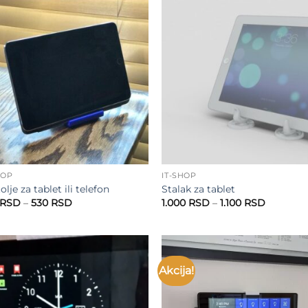
do
do
350 RSD
580 RSD
Add to
Add
wishlist
wish
HOP
IT-SHOP
olje za tablet ili telefon
Stalak za tablet
Raspon
Raspon
RSD
–
530
RSD
1.000
RSD
–
1.100
RSD
cena:
cena:
od
od
430 RSD
1.000 RS
do
do
530 RSD
1.100 RS
Akcija!
Add to
Add
wishlist
wish