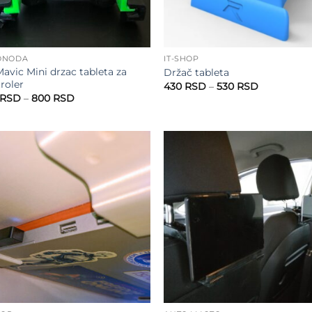
ONODA
IT-SHOP
Mavic Mini drzac tableta za
Držač tableta
roler
Raspon
430
RSD
–
530
RSD
cena:
Raspon
RSD
–
800
RSD
od
cena:
430 RSD
od
do
700 RSD
530 RSD
do
800 RSD
Add to
Add
wishlist
wish