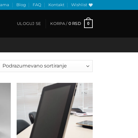
nama
Blog
FAQ
Kontakt
Wishlist
0
ULOGUJ SE
KORPA /
0
RSD
 to
Add to
list
wishlist