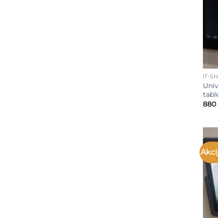
IT-S
Univ
tabl
880
Akci