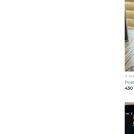
IT-S
Post
430