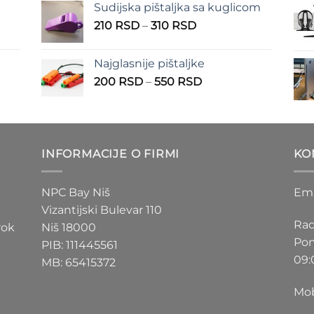
Sudijska pištaljka sa kuglicom
Raspon
210
RSD
–
310
RSD
cena:
od
Najglasnije pištaljke
210 RSD
Raspon
200
RSD
–
550
RSD
do
cena:
310 RSD
od
D
200 RSD
do
INFORMACIJE O FIRMI
KO
D
550 RSD
NPC Bay Niš
Ema
Vizantijski Bulevar 110
Rad
rok
Niš 18000
Pon
PIB: 111445561
09:
MB: 65415372
Mob