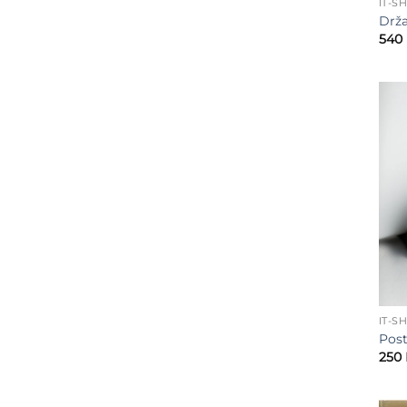
IT-S
Drža
540
IT-S
Post
250