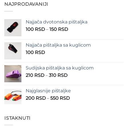
300 RSD
NAJPRODAVANIJI
do
400 RSD
Najjača dvotonska pištaljka
Raspon
100
RSD
–
150
RSD
cena:
od
Najjača pištaljka sa kuglicom
100 RSD
100
RSD
do
150 RSD
Sudijska pištaljka sa kuglicom
Raspon
210
RSD
–
310
RSD
cena:
od
Najglasnije pištaljke
210 RSD
Raspon
200
RSD
–
550
RSD
do
cena:
310 RSD
od
200 RSD
ISTAKNUTI
do
550 RSD