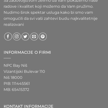
Sa zadovoljstvom želimo da Vam pokažemo naše
radove i kvalitet koji možemo da Vam pružimo.
Nudimo širok spektar usluga kako bi smo vam
omogućili da svi vaši zahtevi budu najkvalitetnije
realizovani
INFORMACIJE O FIRMI
NPC Bay Niš
Vizantijski Bulevar 110
Niš 18000
PIB: 111445561
MB: 65415372
KONTAKT INFORMACIJE