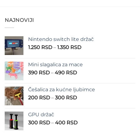
do
do
530 RSD
380 RSD
NAJNOVIJI
Nintendo switch lite držač
Raspon
1.250
RSD
–
1.350
RSD
cena:
od
Mini slagalica za mace
1.250 RSD
Raspon
390
RSD
–
490
RSD
do
cena:
1.350 RSD
od
Češalica za kućne ljubimce
390 RSD
Raspon
200
RSD
–
300
RSD
do
cena:
490 RSD
od
GPU držač
200 RSD
Raspon
300
RSD
–
400
RSD
do
cena:
300 RSD
od