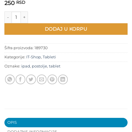
250
RSD
Postolje za iPad količina
DODAJ U KORPU
Šifra proizvoda:
189730
Kategorije:
IT-Shop
,
Tableti
Oznake:
ipad
,
postolje
,
tablet
OPIS
DODATNE INFORMACIJE