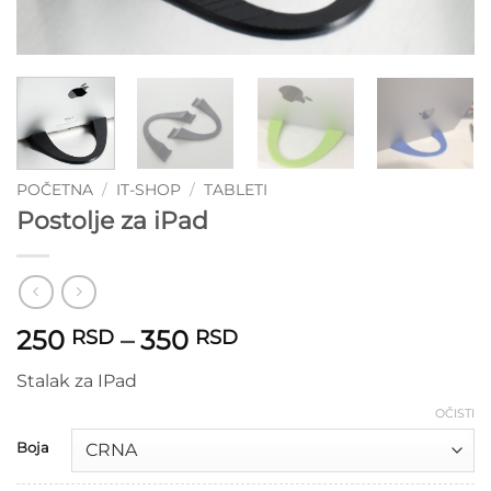
POČETNA
/
IT-SHOP
/
TABLETI
Postolje za iPad
Raspon
250
–
350
RSD
RSD
cena:
Stalak za IPad
od
250 RSD
OČISTI
do
Boja
350 RSD