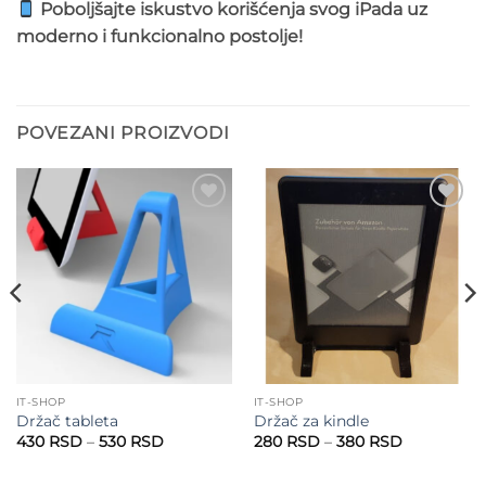
Poboljšajte iskustvo korišćenja svog iPada uz
moderno i funkcionalno postolje!
POVEZANI PROIZVODI
Add to
Add to
wishlist
wishlist
IT-SHOP
IT-SHOP
Držač tableta
Držač za kindle
Raspon
Raspon
430
RSD
–
530
RSD
280
RSD
–
380
RSD
cena:
cena:
od
od
430 RSD
280 RSD