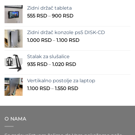
Zidni držač tableta
Raspon
555
RSD
–
900
RSD
cena:
od
Zidni držač konzole ps5 DISK-CD
555 RSD
Raspon
1.000
RSD
–
1.100
RSD
do
cena:
900 RSD
od
Stalak za slušalice
1.000 RSD
Raspon
935
RSD
–
1.020
RSD
do
cena:
1.100 RSD
od
Vertikalno postolje za laptop
935 RSD
Raspon
1.100
RSD
–
1.550
RSD
do
cena:
1.020 RSD
od
1.100 RSD
do
O NAMA
1.550 RSD