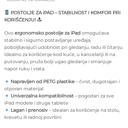
POSTOLJE ZA iPAD – STABILNOST I KOMFOR PRI
KORIŠĆENJU!
Ovo
ergonomsko postolje za iPad
omogućava
stabilno i sigurno postavljanje uređaja,
poboljšavajući udobnost pri gledanju, radu ili čitanju.
Idealno za korišćenje kod kuće, u kancelariji ili na
putovanju, pruža bolji ugao gledanja i smanjuje
napor ruku i vrata.
Napravljen od PETG plastike
– čvrst, dugotrajan i
otporan materijal
Univerzalna kompatibilnost
– pogodan za sve
iPad modele i druge tablete
Lagan i prenosiv
– idealan za korišćenje na stolu,
krevetu ili radnoj površini