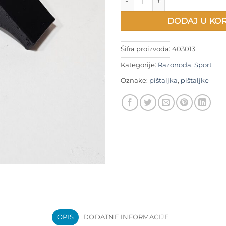
DODAJ U KO
Šifra proizvoda:
403013
Kategorije:
Razonoda
,
Sport
Oznake:
pištaljka
,
pištaljke
OPIS
DODATNE INFORMACIJE