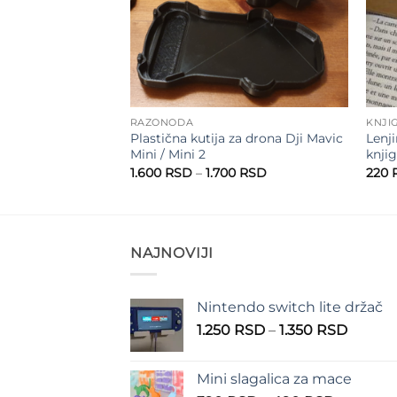
RAZONODA
KNJI
Plastična kutija za drona Dji Mavic
Lenji
e
Mini / Mini 2
knji
Raspon
SD
cena:
Raspon
1.600
RSD
–
1.700
RSD
220
od
cena:
150 RSD
od
do
1.600 RSD
250 RSD
do
1.700 RSD
NAJNOVIJI
Nintendo switch lite držač
Raspo
1.250
RSD
–
1.350
RSD
cena:
od
Mini slagalica za mace
1.250 