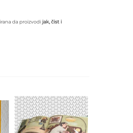
nirana da proizvodi
jak, čist i
to
Add to
ist
wishlist