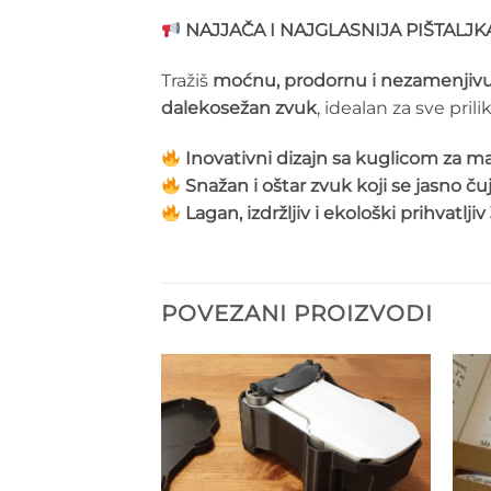
NAJJAČA I NAJGLASNIJA PIŠTALJK
Tražiš
moćnu, prodornu i nezamenjivu 
dalekosežan zvuk
, idealan za sve pril
Inovativni dizajn sa kuglicom za 
Snažan i oštar zvuk koji se jasno ču
Lagan, izdržljiv i ekološki prihvatlj
POVEZANI PROIZVODI
Add to
Add to
wishlist
wishlist