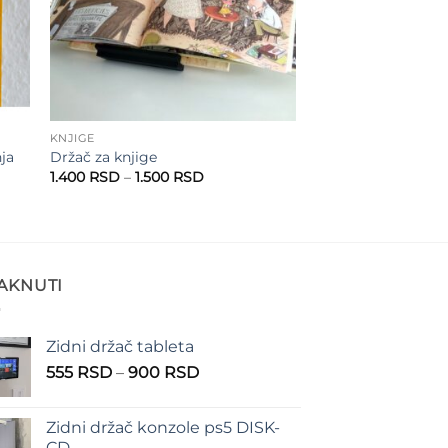
KNJIGE
ja
Držač za knjige
Raspon
1.400
RSD
–
1.500
RSD
cena:
od
1.400 RSD
do
1.500 RSD
TAKNUTI
Zidni držač tableta
Raspon
555
RSD
–
900
RSD
cena:
od
Zidni držač konzole ps5 DISK-
555 RSD
CD