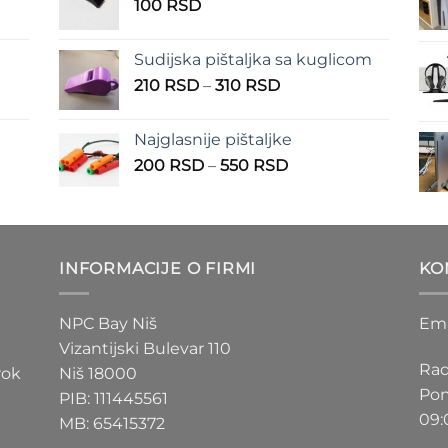
100
RSD
do
RSD
150 RSD
Sudijska pištaljka sa kuglicom
Raspon
210
RSD
–
310
RSD
cena:
od
Najglasnije pištaljke
210 RSD
Raspon
200
RSD
–
550
RSD
do
cena:
310 RSD
od
D
200 RSD
do
INFORMACIJE O FIRMI
KO
D
550 RSD
NPC Bay Niš
Ema
Vizantijski Bulevar 110
Rad
rok
Niš 18000
Pon
PIB: 111445561
09:
MB: 65415372