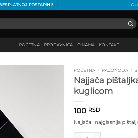
 BESPLATNOJ POSTARINI!
O 
POČETNA
PRODAVNICA
O NAMA
KONTAKT
POČETNA
/
RAZONODA
/
S
Najjača pištaljk
Add to
kuglicom
wishlist
100
RSD
Najjača i najglasnija pišta
Najjača pištaljka sa kuglicom 