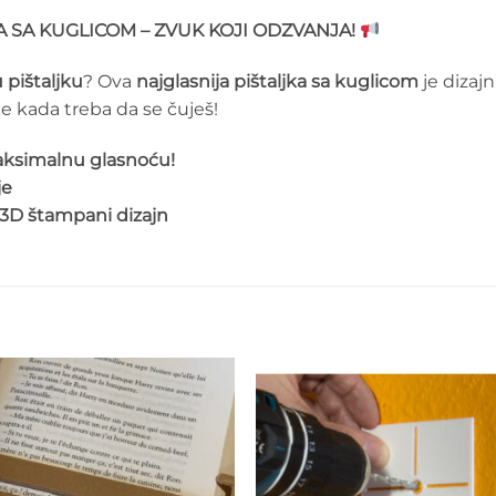
A SA KUGLICOM – ZVUK KOJI ODZVANJA!
pištaljku
? Ova
najglasnija pištaljka sa kuglicom
je dizaj
ike kada treba da se čuješ!
maksimalnu glasnoću!
je
iv 3D štampani dizajn
Add to
Add 
wishlist
wishl