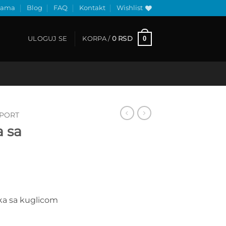
nama
Blog
FAQ
Kontakt
Wishlist
0
ULOGUJ SE
KORPA /
0
RSD
PORT
a sa
ljka sa kuglicom
količina