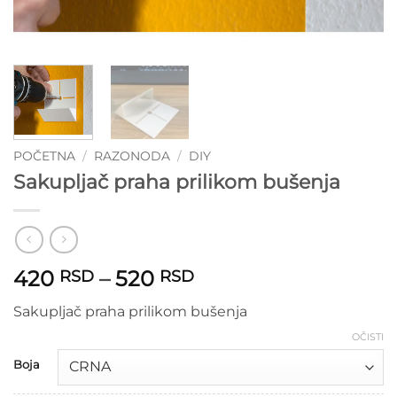
POČETNA
/
RAZONODA
/
DIY
Sakupljač praha prilikom bušenja
Raspon
420
–
520
RSD
RSD
cena:
Sakupljač praha prilikom bušenja
od
420 RSD
OČISTI
do
Boja
520 RSD