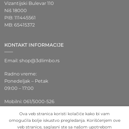
Vizantijski Bulevar 110
Niš 18000
PIB: 111445561
MB: 65415372
KONTAKT INFORMACIJE
Email: shop@3dlimbo.rs
Radno vreme:
Ponedeljak – Petak
09:00 – 17:00
Mobilni: 061/5000-526
Ova veb stranica koristi kolačiće kako bi vam
omogućila bolje iskustvo pregledanja. Korišćenjem ove
veb stranice, saglasni ste sa našom upotrebom
Visa
PayPal
Stripe
MasterCard
Cash