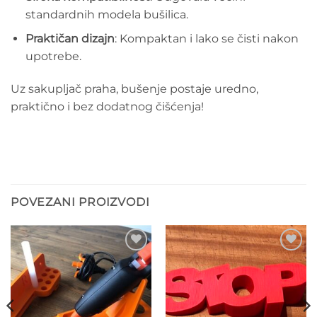
standardnih modela bušilica.
Praktičan dizajn
: Kompaktan i lako se čisti nakon
upotrebe.
Uz sakupljač praha, bušenje postaje uredno,
praktično i bez dodatnog čišćenja!
POVEZANI PROIZVODI
Add to
Add to
wishlist
wishlist