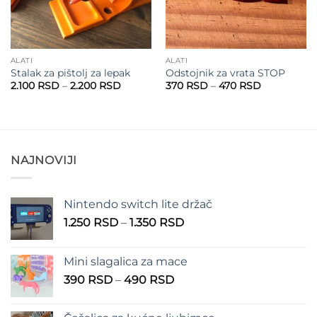
ALATI
ALATI
Stalak za pištolj za lepak
Odstojnik za vrata STOP
Raspon
Raspon
2.100
RSD
–
2.200
RSD
370
RSD
–
470
RSD
cena:
cena:
od
od
2.100 RSD
370 RSD
do
do
2.200 RSD
470 RSD
NAJNOVIJI
Nintendo switch lite držač
Raspon
1.250
RSD
–
1.350
RSD
cena:
od
Mini slagalica za mace
1.250 RSD
Raspon
390
RSD
–
490
RSD
do
cena:
1.350 RSD
od