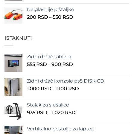
od
Najglasnije pištaljke
210 RSD
Raspon
200
RSD
–
550
RSD
do
cena:
310 RSD
od
200 RSD
ISTAKNUTI
do
550 RSD
Zidni držač tableta
Raspon
555
RSD
–
900
RSD
cena:
od
Zidni držač konzole ps5 DISK-CD
555 RSD
Raspon
1.000
RSD
–
1.100
RSD
do
cena:
900 RSD
od
Stalak za slušalice
1.000 RSD
Raspon
935
RSD
–
1.020
RSD
do
cena:
1.100 RSD
od
Vertikalno postolje za laptop
935 RSD