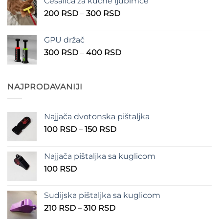
Češalica za kućne ljubimce
390 RSD
Raspon
200
RSD
–
300
RSD
do
cena:
490 RSD
od
GPU držač
200 RSD
Raspon
300
RSD
–
400
RSD
do
cena:
300 RSD
od
300 RSD
NAJPRODAVANIJI
do
400 RSD
Najjača dvotonska pištaljka
Raspon
100
RSD
–
150
RSD
cena:
od
Najjača pištaljka sa kuglicom
100 RSD
100
RSD
do
150 RSD
Sudijska pištaljka sa kuglicom
Raspon
210
RSD
–
310
RSD
cena: