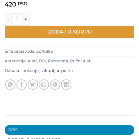
420
RSD
Sakupljač praha prilikom bušenja količina
DODAJ U KORPU
Šifra proizvoda:
5276895
Kategorije:
Alati
,
DIY
,
Razonoda
,
Ručni alat
Oznake:
bušenje
,
sakupljac praha
OPIS