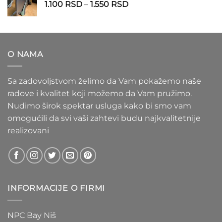
Raspon
1.100
RSD
–
1.550
RSD
do
cena:
1.020 RSD
od
1.100 RSD
do
O NAMA
1.550 RSD
Sa zadovoljstvom želimo da Vam pokažemo naše
radove i kvalitet koji možemo da Vam pružimo.
Nudimo širok spektar usluga kako bi smo vam
omogućili da svi vaši zahtevi budu najkvalitetnije
realizovani
INFORMACIJE O FIRMI
NPC Bay Niš