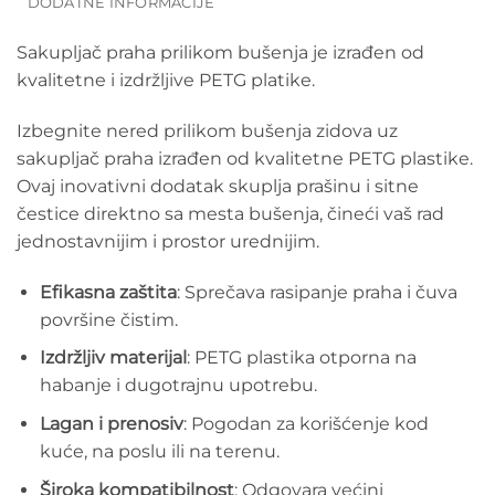
DODATNE INFORMACIJE
Sakupljač praha prilikom bušenja je izrađen od
kvalitetne i izdržljive PETG platike.
Izbegnite nered prilikom bušenja zidova uz
sakupljač praha izrađen od kvalitetne PETG plastike.
Ovaj inovativni dodatak skuplja prašinu i sitne
čestice direktno sa mesta bušenja, čineći vaš rad
jednostavnijim i prostor urednijim.
Efikasna zaštita
: Sprečava rasipanje praha i čuva
površine čistim.
Izdržljiv materijal
: PETG plastika otporna na
habanje i dugotrajnu upotrebu.
Lagan i prenosiv
: Pogodan za korišćenje kod
kuće, na poslu ili na terenu.
Široka kompatibilnost
: Odgovara većini