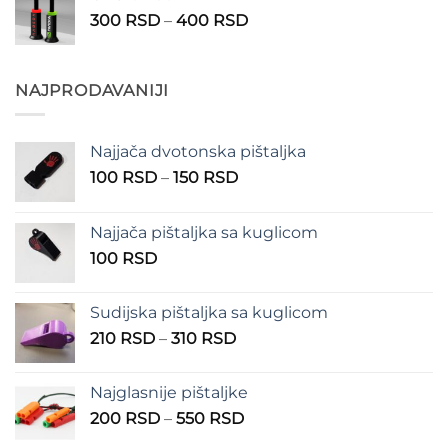
200 RSD
Raspon
300
RSD
–
400
RSD
do
cena:
300 RSD
od
300 RSD
NAJPRODAVANIJI
do
400 RSD
Najjača dvotonska pištaljka
Raspon
100
RSD
–
150
RSD
cena:
od
Najjača pištaljka sa kuglicom
100 RSD
100
RSD
do
150 RSD
Sudijska pištaljka sa kuglicom
Raspon
210
RSD
–
310
RSD
cena:
od
Najglasnije pištaljke
210 RSD
Raspon
200
RSD
–
550
RSD
do
cena:
310 RSD