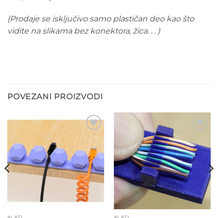
(Prodaje se isključivo samo plastičan deo kao što
vidite na slikama bez konektora, žica. . . )
POVEZANI PROIZVODI
Add to
Add to
wishlist
wishlist
ALATI
ALATI