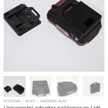
POČETNA
/
ALATI
/
MAŠINSKI ALAT