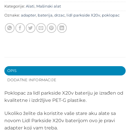
Kategorije:
Alati
,
Mašinski alat
Oznake:
adapter
,
baterija
,
drzac
,
lidl parkside X20v
,
poklopac
OPIS
DODATNE INFORMACIJE
Poklopac za lidl parkside X20v bateriju je izrađen od
kvalitetne i izdržljive PET-G plastike.
Ukoliko želite da koristite vaše stare aku alate sa
novom Lidl Parkside X20v baterijom ovo je pravi
adapter koji vam treba.