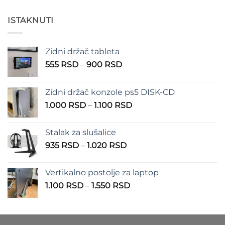
od
200 RSD
ISTAKNUTI
do
550 RSD
Zidni držač tableta
Raspon
555
RSD
–
900
RSD
cena:
od
Zidni držač konzole ps5 DISK-CD
555 RSD
Raspon
1.000
RSD
–
1.100
RSD
do
cena:
900 RSD
od
Stalak za slušalice
1.000 RSD
Raspon
935
RSD
–
1.020
RSD
do
cena:
1.100 RSD
od
Vertikalno postolje za laptop
935 RSD
Raspon
1.100
RSD
–
1.550
RSD
do
cena:
1.020 RSD
od
1.100 RSD