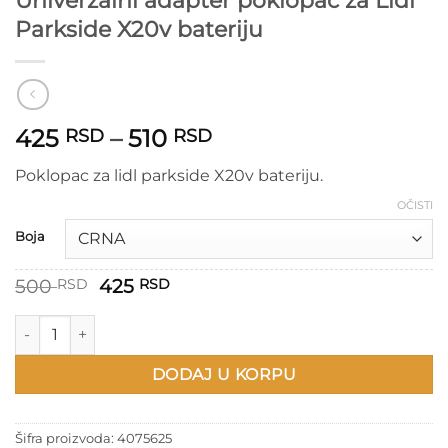
Univerzalni adapter poklopac za Lidl
Parkside X20v bateriju
Raspon
425
–
510
RSD
RSD
cena:
Poklopac za lidl parkside X20v bateriju.
od
425 RSD
OČISTI
do
Boja
510 RSD
Originalna
Trenutna
500
425
RSD
RSD
cena
cena
je
je:
Univerzalni adapter poklopac za Lidl Parkside X20v bateriju ko
bila:
425 RSD.
500 RSD.
DODAJ U KORPU
Šifra proizvoda:
4075625