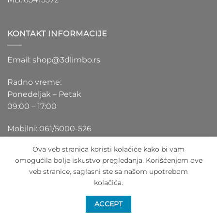
KONTAKT INFORMACIJE
Email: shop@3dlimbo.rs
Radno vreme:
Ponedeljak – Petak
09:00 – 17:00
Mobilni: 061/5000-526
Ova veb stranica koristi kolačiće kako bi vam
omogućila bolje iskustvo pregledanja. Korišćenjem ove
veb stranice, saglasni ste sa našom upotrebom
Visa
PayPal
Stripe
MasterCard
Cash
kolačića.
On
O NAMA
BLOG
FAQ
KONTAKT
Delivery
ACCEPT
Copyright 2026 ©
3DLimbo NPC BAY
Sva prava zadržana.