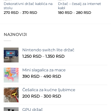
Dekorativni držač kablića na
Držač – česalj za internet
stolu
kabl
Raspon
Raspon
270
RSD
–
370
RSD
180
RSD
–
280
RSD
cena:
cena:
od
od
270 RSD
180 RSD
do
do
370 RSD
280 RSD
NAJNOVIJI
Nintendo switch lite držač
Raspon
1.250
RSD
–
1.350
RSD
cena:
od
Mini slagalica za mace
1.250 RSD
Raspon
390
RSD
–
490
RSD
do
cena:
1.350 RSD
od
Češalica za kućne ljubimce
390 RSD
Raspon
200
RSD
–
300
RSD
do
cena:
490 RSD
od
GPU držač