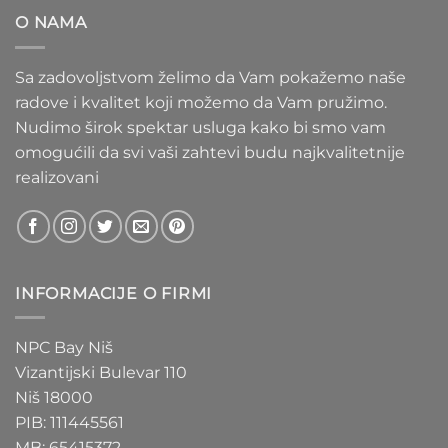
do
O NAMA
1.550 RSD
Sa zadovoljstvom želimo da Vam pokažemo naše
radove i kvalitet koji možemo da Vam pružimo.
Nudimo širok spektar usluga kako bi smo vam
omogućili da svi vaši zahtevi budu najkvalitetnije
realizovani
INFORMACIJE O FIRMI
NPC Bay Niš
Vizantijski Bulevar 110
Niš 18000
PIB: 111445561
MB: 65415372