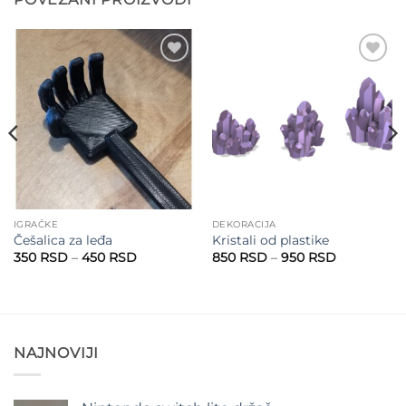
Add to
Add to
wishlist
wishlist
IGRAČKE
DEKORACIJA
Češalica za leđa
Kristali od plastike
Raspon
Raspon
350
RSD
–
450
RSD
850
RSD
–
950
RSD
cena:
cena:
od
od
350 RSD
850 RSD
do
do
450 RSD
950 RSD
NAJNOVIJI