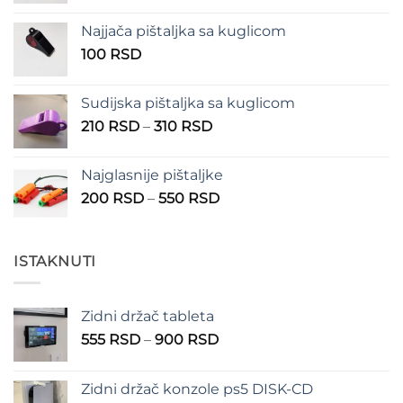
od
Najjača pištaljka sa kuglicom
100 RSD
100
RSD
do
150 RSD
Sudijska pištaljka sa kuglicom
Raspon
210
RSD
–
310
RSD
cena:
od
Najglasnije pištaljke
210 RSD
Raspon
200
RSD
–
550
RSD
do
cena:
310 RSD
od
200 RSD
ISTAKNUTI
do
550 RSD
Zidni držač tableta
Raspon
555
RSD
–
900
RSD
cena:
od
Zidni držač konzole ps5 DISK-CD
555 RSD