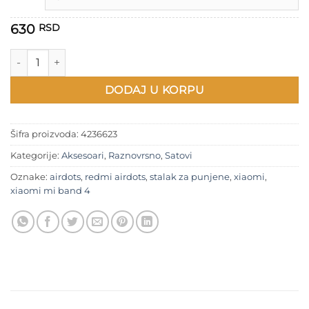
730 RSD
630
RSD
Xiaomi Mi Band 4 + Redmi Airdots stalak količina
DODAJ U KORPU
Šifra proizvoda:
4236623
Kategorije:
Aksesoari
,
Raznovrsno
,
Satovi
Oznake:
airdots
,
redmi airdots
,
stalak za punjene
,
xiaomi
,
xiaomi mi band 4