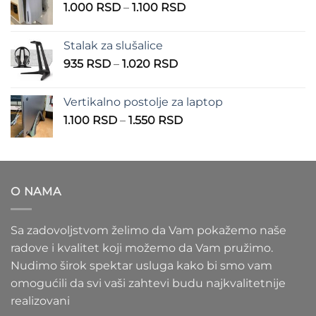
Raspon
1.000
RSD
–
1.100
RSD
do
cena:
900 RSD
od
Stalak za slušalice
1.000 RSD
Raspon
935
RSD
–
1.020
RSD
do
cena:
1.100 RSD
od
Vertikalno postolje za laptop
935 RSD
Raspon
1.100
RSD
–
1.550
RSD
do
cena:
1.020 RSD
od
1.100 RSD
do
O NAMA
1.550 RSD
Sa zadovoljstvom želimo da Vam pokažemo naše
radove i kvalitet koji možemo da Vam pružimo.
Nudimo širok spektar usluga kako bi smo vam
omogućili da svi vaši zahtevi budu najkvalitetnije
realizovani