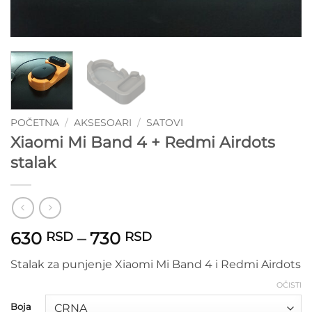
POČETNA
/
AKSESOARI
/
SATOVI
Xiaomi Mi Band 4 + Redmi Airdots
stalak
Raspon
630
–
730
RSD
RSD
cena:
Stalak za punjenje Xiaomi Mi Band 4 i Redmi Airdots
od
630 RSD
OČISTI
do
Boja