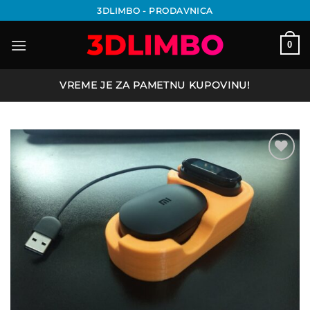
Preskoči
3DLIMBO - PRODAVNICA
na
sadržaj
0
VREME JE ZA PAMETNU KUPOVINU!
Add to
wishlist