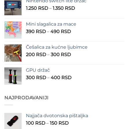
Nintendo switch lite držač
Raspon
1.250
RSD
–
1.350
RSD
cena:
od
Mini slagalica za mace
1.250 RSD
Raspon
390
RSD
–
490
RSD
do
cena:
1.350 RSD
od
Češalica za kućne ljubimce
390 RSD
Raspon
200
RSD
–
300
RSD
do
cena:
490 RSD
od
GPU držač
200 RSD
Raspon
300
RSD
–
400
RSD
do
cena:
300 RSD
od
300 RSD
NAJPRODAVANIJI
do
400 RSD
Najjača dvotonska pištaljka
Raspon
100
RSD
–
150
RSD
cena: