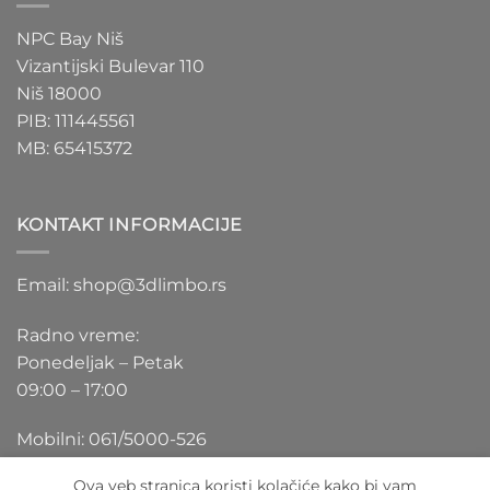
NPC Bay Niš
Vizantijski Bulevar 110
Niš 18000
PIB: 111445561
MB: 65415372
KONTAKT INFORMACIJE
Email: shop@3dlimbo.rs
Radno vreme:
Ponedeljak – Petak
09:00 – 17:00
Mobilni: 061/5000-526
Ova veb stranica koristi kolačiće kako bi vam