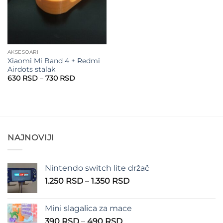
AKSESOARI
Xiaomi Mi Band 4 + Redmi
Airdots stalak
Raspon
630
RSD
–
730
RSD
cena:
od
630 RSD
do
730 RSD
NAJNOVIJI
Nintendo switch lite držač
Raspon
1.250
RSD
–
1.350
RSD
cena:
od
Mini slagalica za mace
1.250 RSD
Raspon
390
RSD
–
490
RSD
do