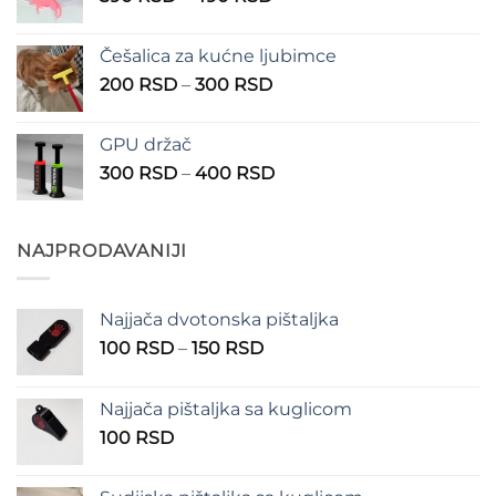
cena:
1.350 RSD
od
Češalica za kućne ljubimce
390 RSD
Raspon
200
RSD
–
300
RSD
do
cena:
490 RSD
od
GPU držač
200 RSD
Raspon
300
RSD
–
400
RSD
do
cena:
300 RSD
od
300 RSD
NAJPRODAVANIJI
do
400 RSD
Najjača dvotonska pištaljka
Raspon
100
RSD
–
150
RSD
cena:
od
Najjača pištaljka sa kuglicom
100 RSD
100
RSD
do
150 RSD