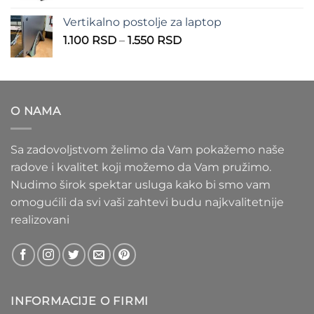
1.100 RSD
od
Vertikalno postolje za laptop
935 RSD
Raspon
1.100
RSD
–
1.550
RSD
do
cena:
1.020 RSD
od
1.100 RSD
do
O NAMA
1.550 RSD
Sa zadovoljstvom želimo da Vam pokažemo naše
radove i kvalitet koji možemo da Vam pružimo.
Nudimo širok spektar usluga kako bi smo vam
omogućili da svi vaši zahtevi budu najkvalitetnije
realizovani
INFORMACIJE O FIRMI