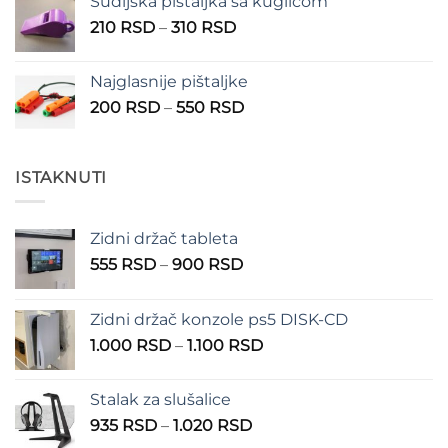
Sudijska pištaljka sa kuglicom
Raspon
210
RSD
–
310
RSD
cena:
od
Najglasnije pištaljke
210 RSD
Raspon
200
RSD
–
550
RSD
do
cena:
310 RSD
od
200 RSD
ISTAKNUTI
do
550 RSD
Zidni držač tableta
Raspon
555
RSD
–
900
RSD
cena:
od
Zidni držač konzole ps5 DISK-CD
555 RSD
Raspon
1.000
RSD
–
1.100
RSD
do
cena:
900 RSD
od
Stalak za slušalice
1.000 RSD
Raspon
935
RSD
–
1.020
RSD
do
cena: