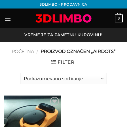
Preskoči
3DLIMBO - PRODAVNICA
na
sadržaj
0
VREME JE ZA PAMETNU KUPOVINU!
POČETNA
/
PROIZVOD OZNAČEN „AIRDOTS“
FILTER
Add to
wishlist