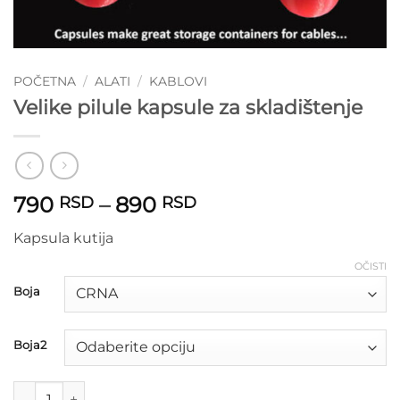
POČETNA
/
ALATI
/
KABLOVI
Velike pilule kapsule za skladištenje
Raspon
790
–
890
RSD
RSD
cena:
Kapsula kutija
od
790 RSD
OČISTI
do
Boja
890 RSD
Boja2
Velike pilule kapsule za skladištenje količina