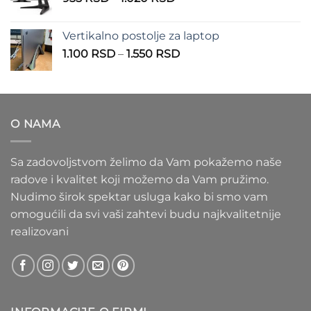
do
cena:
1.100 RSD
od
Vertikalno postolje za laptop
935 RSD
Raspon
1.100
RSD
–
1.550
RSD
do
cena:
1.020 RSD
od
1.100 RSD
do
O NAMA
1.550 RSD
Sa zadovoljstvom želimo da Vam pokažemo naše
radove i kvalitet koji možemo da Vam pružimo.
Nudimo širok spektar usluga kako bi smo vam
omogućili da svi vaši zahtevi budu najkvalitetnije
realizovani