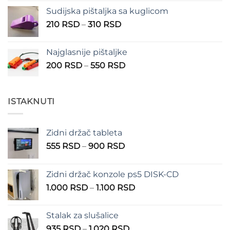
Sudijska pištaljka sa kuglicom
Raspon
210
RSD
–
310
RSD
cena:
od
Najglasnije pištaljke
210 RSD
Raspon
200
RSD
–
550
RSD
do
cena:
310 RSD
od
200 RSD
ISTAKNUTI
do
550 RSD
Zidni držač tableta
Raspon
555
RSD
–
900
RSD
cena:
od
Zidni držač konzole ps5 DISK-CD
555 RSD
Raspon
1.000
RSD
–
1.100
RSD
do
cena:
900 RSD
od
Stalak za slušalice
1.000 RSD
Raspon
935
RSD
–
1.020
RSD