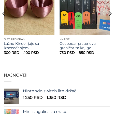
wishlist
wishlist
GIFT PROGRAM
KNJIGE
Lažno Kinder jaje sa
Gospodar prstenova
iznenađenjem
graničar za knjige
n
Raspon
Raspon
300
RSD
–
400
RSD
750
RSD
–
850
RSD
cena:
cena:
od
od
RSD
300 RSD
750 RSD
do
do
RSD
400 RSD
850 RSD
NAJNOVIJI
Nintendo switch lite držač
Raspon
1.250
RSD
–
1.350
RSD
cena:
od
Mini slagalica za mace
1.250 RSD