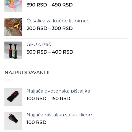
Raspon
390
RSD
–
490
RSD
do
cena:
1.350 RSD
od
Češalica za kućne ljubimce
390 RSD
Raspon
200
RSD
–
300
RSD
do
cena:
490 RSD
od
GPU držač
200 RSD
Raspon
300
RSD
–
400
RSD
do
cena:
300 RSD
od
300 RSD
NAJPRODAVANIJI
do
400 RSD
Najjača dvotonska pištaljka
Raspon
100
RSD
–
150
RSD
cena:
od
Najjača pištaljka sa kuglicom
100 RSD
100
RSD
do
150 RSD