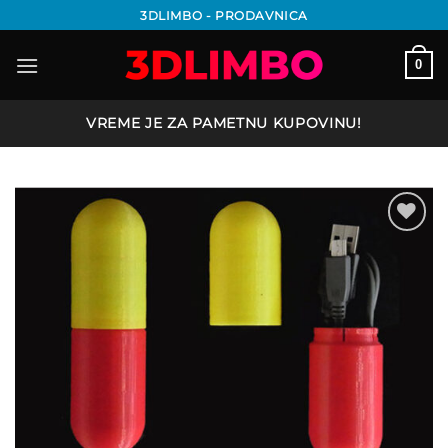
Preskoči
3DLIMBO - PRODAVNICA
na
sadržaj
0
VREME JE ZA PAMETNU KUPOVINU!
Add to
wishlist