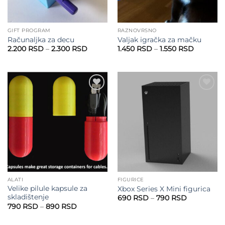
GIFT PROGRAM
RAZNOVRSNO
Računaljka za decu
Valjak igračka za mačku
Raspon
Raspon
2.200
RSD
–
2.300
RSD
1.450
RSD
–
1.550
RSD
cena:
cena:
od
od
2.200 RSD
1.450 RS
do
do
2.300 RSD
1.550 RS
Add to
Add to
wishlist
wishlist
ALATI
FIGURICE
Velike pilule kapsule za
Xbox Series X Mini figurica
skladištenje
Raspon
690
RSD
–
790
RSD
cena:
Raspon
790
RSD
–
890
RSD
od
cena:
690 RSD
od
do