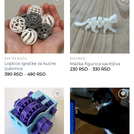
Add to
Add to
wishlist
wishlist
SVE ZA KUĆU
FIGURICE
Loptice igračke za kućne
Mačka figurica savitljiva
ljubimce
Raspon
230
RSD
–
330
RSD
cena:
Raspon
390
RSD
–
490
RSD
od
cena:
230 RSD
od
do
390 RSD
330 RSD
do
490 RSD
Add to
Add to
wishlist
wishlist