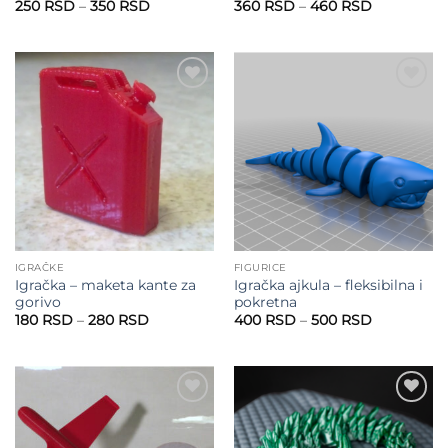
Raspon
Raspon
250
RSD
–
350
RSD
360
RSD
–
460
RSD
cena:
cena:
od
od
250 RSD
360 RSD
do
do
350 RSD
460 RSD
Add to
Add to
wishlist
wishlist
IGRAČKE
FIGURICE
Igračka – maketa kante za
Igračka ajkula – fleksibilna i
gorivo
pokretna
Raspon
Raspon
180
RSD
–
280
RSD
400
RSD
–
500
RSD
cena:
cena:
od
od
180 RSD
400 RSD
do
do
280 RSD
500 RSD
Add to
Add to
wishlist
wishlist