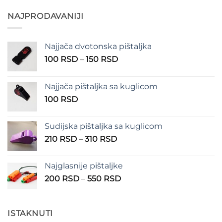
od
300 RSD
NAJPRODAVANIJI
do
400 RSD
Najjača dvotonska pištaljka
Raspon
100
RSD
–
150
RSD
cena:
od
Najjača pištaljka sa kuglicom
100 RSD
100
RSD
do
150 RSD
Sudijska pištaljka sa kuglicom
Raspon
210
RSD
–
310
RSD
cena:
od
Najglasnije pištaljke
210 RSD
Raspon
200
RSD
–
550
RSD
do
cena:
310 RSD
od
200 RSD
ISTAKNUTI
do