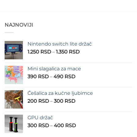
790 RSD
790 RSD
do
890 RSD
NAJNOVIJI
Nintendo switch lite držač
Raspon
1.250
RSD
–
1.350
RSD
cena:
od
Mini slagalica za mace
1.250 RSD
Raspon
390
RSD
–
490
RSD
do
cena:
1.350 RSD
od
Češalica za kućne ljubimce
390 RSD
Raspon
200
RSD
–
300
RSD
do
cena:
490 RSD
od
GPU držač
200 RSD
Raspon
300
RSD
–
400
RSD
do
cena:
300 RSD