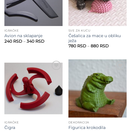
IGRAČKE
SVE ZA KUĆU
Češalica za mace u obliku
Avion na sklapanje
ježa
Raspon
240
RSD
–
340
RSD
cena:
Raspon
780
RSD
–
880
RSD
od
cena:
240 RSD
od
do
780 RSD
340 RSD
do
880 RSD
Add to
Add to
wishlist
wishlist
IGRAČKE
DEKORACIJA
Čigra
Figurica krokodila