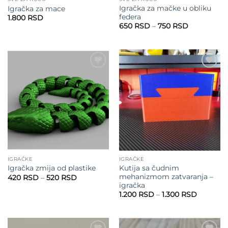
Igračka za mačke u obliku
Igračka za mace
federa
1.800
RSD
Raspon
650
RSD
–
750
RSD
cena:
od
650 RSD
do
750 RSD
Add to
Add to
wishlist
wishlist
IGRAČKE
IGRAČKE
Kutija sa čudnim
Igračka zmija od plastike
mehanizmom zatvaranja –
Raspon
420
RSD
–
520
RSD
cena:
igračka
od
Raspon
1.200
RSD
–
1.300
RSD
420 RSD
cena:
do
od
520 RSD
1.200 RS
do
1.300 RS