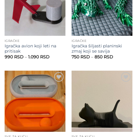
IGRAČKE
IGRAČKE
Igračka avion koji leti na
Igračka šiljasti planinski
pritisak
zmaj koji se savija
Raspon
Raspon
990
RSD
–
1.090
RSD
750
RSD
–
850
RSD
cena:
cena:
od
od
990 RSD
750 RSD
do
do
1.090 RSD
850 RSD
Add to
Add to
wishlist
wishlist
SVE ZA KUĆU
SVE ZA KUĆU