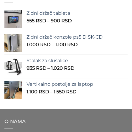
550 RSD
Zidni držač tableta
Raspon
555
RSD
–
900
RSD
cena:
od
Zidni držač konzole ps5 DISK-CD
555 RSD
Raspon
1.000
RSD
–
1.100
RSD
do
cena:
900 RSD
od
Stalak za slušalice
1.000 RSD
Raspon
935
RSD
–
1.020
RSD
do
cena:
1.100 RSD
od
Vertikalno postolje za laptop
935 RSD
Raspon
1.100
RSD
–
1.550
RSD
do
cena:
1.020 RSD
od
1.100 RSD
do
O NAMA
1.550 RSD