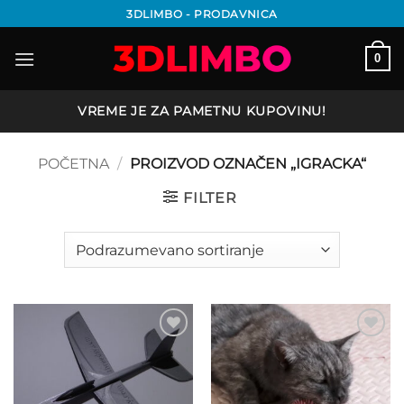
Preskoči
3DLIMBO - PRODAVNICA
na
sadržaj
0
VREME JE ZA PAMETNU KUPOVINU!
POČETNA
/
PROIZVOD OZNAČEN „IGRACKA“
FILTER
Add to
Add to
wishlist
wishlist