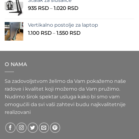
Stalak za slušalice
1.000 RSD
Raspon
935
RSD
–
1.020
RSD
do
cena:
1.100 RSD
od
Vertikalno postolje za laptop
935 RSD
Raspon
1.100
RSD
–
1.550
RSD
do
cena:
1.020 RSD
od
1.100 RSD
do
O NAMA
1.550 RSD
Sa zadovoljstvom želimo da Vam pokažemo naše
radove i kvalitet koji možemo da Vam pružimo.
Nudimo širok spektar usluga kako bi smo vam
omogućili da svi vaši zahtevi budu najkvalitetnije
realizovani