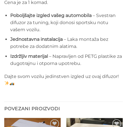
Cena je za 1 komad.
Poboljšajte izgled vašeg automobila
– Svestran
difuzor za tuning, koji donosi sportsku notu
vašem vozilu.
Jednostavna instalacija
– Laka montaža bez
potrebe za dodatnim alatima.
Izdržljiv materijal
– Napravljen od PETG plastike za
dugotrajnu i otporna upotrebu.
Dajte svom vozilu jedinstven izgled uz ovaj difuzor!
POVEZANI PROIZVODI