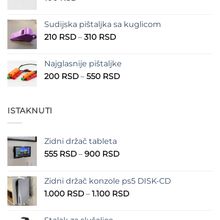
150 RSD
Sudijska pištaljka sa kuglicom
Raspon
210
RSD
–
310
RSD
cena:
od
Najglasnije pištaljke
210 RSD
Raspon
200
RSD
–
550
RSD
do
cena:
310 RSD
od
200 RSD
ISTAKNUTI
do
550 RSD
Zidni držač tableta
Raspon
555
RSD
–
900
RSD
cena:
od
Zidni držač konzole ps5 DISK-CD
555 RSD
Raspon
1.000
RSD
–
1.100
RSD
do
cena:
900 RSD
od