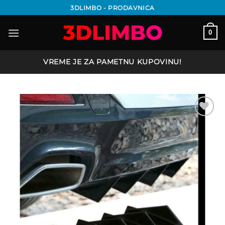
Preskoči
3DLIMBO - PRODAVNICA
na
sadržaj
0
VREME JE ZA PAMETNU KUPOVINU!
Add to
wishlist