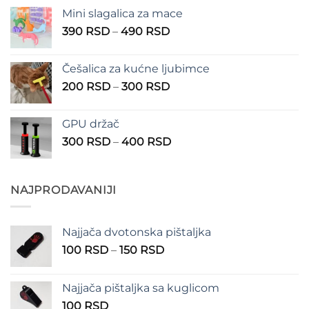
od
Mini slagalica za mace
1.250 RSD
Raspon
390
RSD
–
490
RSD
do
cena:
1.350 RSD
od
Češalica za kućne ljubimce
390 RSD
Raspon
200
RSD
–
300
RSD
do
cena:
490 RSD
od
GPU držač
200 RSD
Raspon
300
RSD
–
400
RSD
do
cena:
300 RSD
od
300 RSD
NAJPRODAVANIJI
do
400 RSD
Najjača dvotonska pištaljka
Raspon
100
RSD
–
150
RSD
cena:
od
Najjača pištaljka sa kuglicom
100 RSD
100
RSD
do