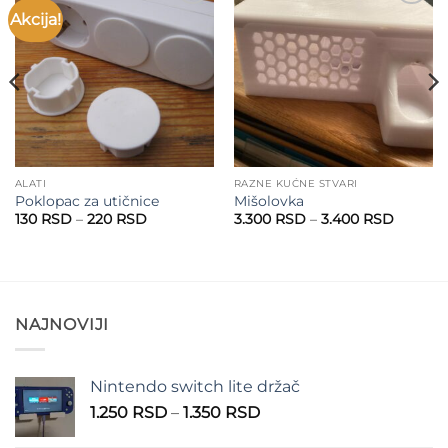
Akcija!
Add to
Add to
wishlist
wishlist
ALATI
RAZNE KUĆNE STVARI
Poklopac za utičnice
Mišolovka
Raspon
Raspon
130
RSD
–
220
RSD
3.300
RSD
–
3.400
RSD
cena:
cena:
od
od
130 RSD
3.300 
do
do
220 RSD
3.400 
NAJNOVIJI
Nintendo switch lite držač
Raspon
1.250
RSD
–
1.350
RSD
cena: