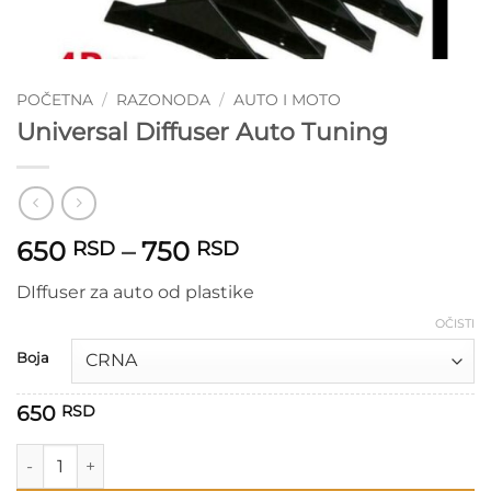
POČETNA
/
RAZONODA
/
AUTO I MOTO
Universal Diffuser Auto Tuning
Raspon
650
–
750
RSD
RSD
cena:
DIffuser za auto od plastike
od
650 RSD
OČISTI
do
Boja
750 RSD
650
RSD
Universal Diffuser Auto Tuning količina