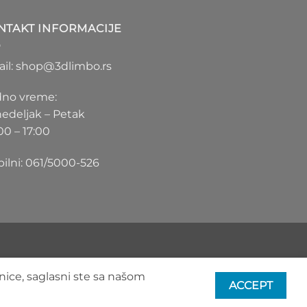
1.100 RSD
do
NTAKT INFORMACIJE
1.550 RSD
il: shop@3dlimbo.rs
no vreme:
edeljak – Petak
00 – 17:00
ilni: 061/5000-526
nice, saglasni ste sa našom
ACCEPT