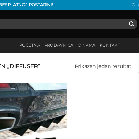
 BESPLATNOJ POSTARINI!
O 
POČETNA
PRODAVNICA
O NAMA
KONTAKT
 „DIFFUSER“
Prikazan jedan rezultat
Add to
wishlist