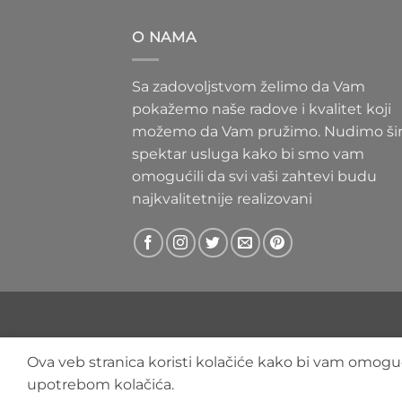
300 RS
do
O NAMA
400 RS
Sa zadovoljstvom želimo da Vam
pokažemo naše radove i kvalitet koji
možemo da Vam pružimo. Nudimo ši
spektar usluga kako bi smo vam
omogućili da svi vaši zahtevi budu
najkvalitetnije realizovani
Ova veb stranica koristi kolačiće kako bi vam omoguć
upotrebom kolačića.