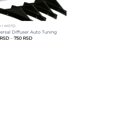
 I MOTO
ersal Diffuser Auto Tuning
Raspon
RSD
–
750
RSD
cena:
od
650 RSD
do
750 RSD