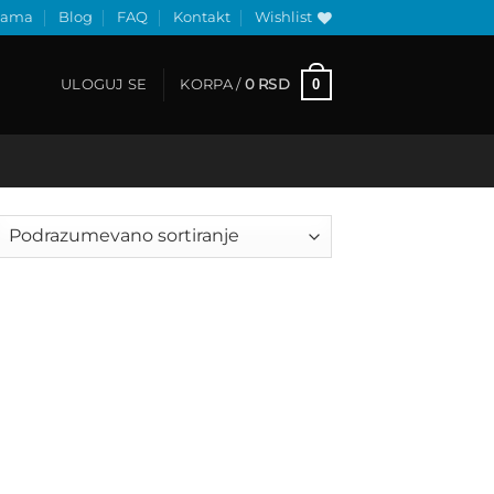
nama
Blog
FAQ
Kontakt
Wishlist
0
ULOGUJ SE
KORPA /
0
RSD