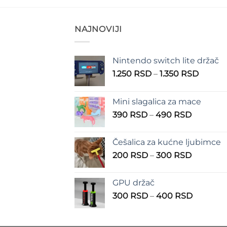
NAJNOVIJI
Nintendo switch lite držač
Raspo
1.250
RSD
–
1.350
RSD
cena:
od
Mini slagalica za mace
1.250 
Raspon
390
RSD
–
490
RSD
do
cena:
1.350 
od
Češalica za kućne ljubimce
390 RSD
Raspon
200
RSD
–
300
RSD
do
cena:
490 RSD
od
GPU držač
200 RSD
Raspon
300
RSD
–
400
RSD
do
cena:
300 RSD
od