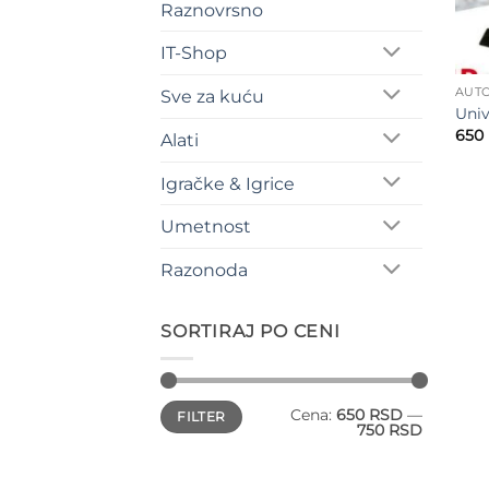
Raznovrsno
IT-Shop
AUTO
Sve za kuću
Univ
650
Alati
Igračke & Igrice
Umetnost
Razonoda
SORTIRAJ PO CENI
Minimalna
Maksimalna
Cena:
650 RSD
—
FILTER
cena
cena
750 RSD