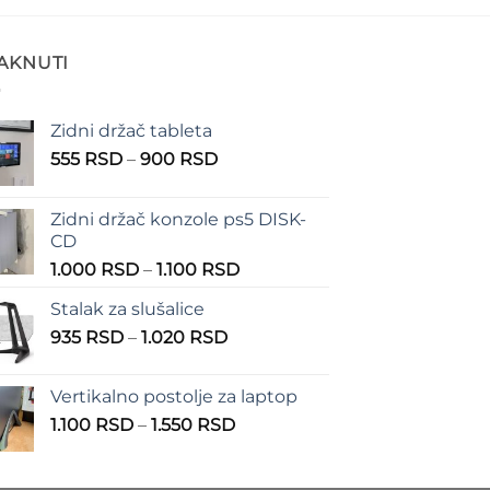
TAKNUTI
Zidni držač tableta
Raspon
555
RSD
–
900
RSD
cena:
od
Zidni držač konzole ps5 DISK-
555 RSD
CD
do
Raspon
1.000
RSD
–
1.100
RSD
900 RSD
cena:
Stalak za slušalice
od
Raspon
935
RSD
–
1.020
RSD
1.000 RSD
cena:
do
od
1.100 RSD
Vertikalno postolje za laptop
935 RSD
Raspon
1.100
RSD
–
1.550
RSD
do
cena:
1.020 RSD
od