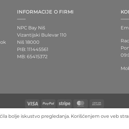
D
200 RSD
do
INFORMACIJE O FIRMI
KO
D
550 RSD
NPC Bay Niš
Ema
Vizantijski Bulevar 110
Rad
rok
Niš 18000
Pon
PIB: 111445561
09:
MB: 65415372
Mob
Visa
PayPal
Stripe
MasterCard
Cash
On
O NAMA
BLOG
FAQ
KONTAKT
ila bolje iskustvo pregledanja. Korišćenjem ove veb stra
Delivery
Copyright 2026 ©
3DLimbo NPC BAY
Sva prava zadržana.