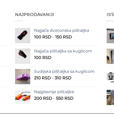
NAJPRODAVANIJI
IS
Najjača dvotonska pištaljka
n
Raspon
100
RSD
–
150
RSD
cena:
od
Najjača pištaljka sa kuglicom
RSD
100 RSD
100
RSD
do
RSD
150 RSD
Sudijska pištaljka sa kuglicom
Raspon
210
RSD
–
310
RSD
cena:
od
Najglasnije pištaljke
210 RSD
Raspon
200
RSD
–
550
RSD
do
cena:
310 RSD
od