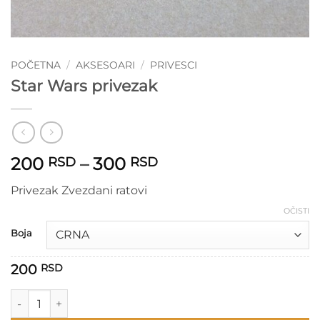
POČETNA
/
AKSESOARI
/
PRIVESCI
Star Wars privezak
Raspon
200
–
300
RSD
RSD
cena:
Privezak Zvezdani ratovi
od
200 RSD
OČISTI
do
Boja
300 RSD
200
RSD
Star Wars privezak količina