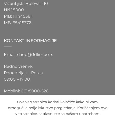
Vizantijski Bulevar 110
Niš 18000
PIB: 111445561
MB: 65415372
KONTAKT INFORMACIJE
Email: shop@3dlimbo.rs
Radno vreme:
Ponedeljak – Petak
09:00 – 17:00
Mobilni: 061/5000-526
Ova veb stranica koristi kolačiće kako bi vam
omogućila bolje iskustvo pregledanja. Korišćenjem ove
veb stranice, saglasni ste sa našom upotrebom
Visa
PayPal
Stripe
MasterCard
Cash