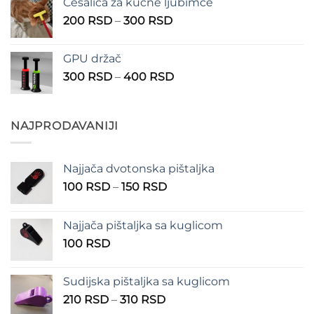
Češalica za kućne ljubimce
390 RSD
Raspon
200
RSD
–
300
RSD
do
cena:
490 RSD
od
GPU držač
200 RSD
Raspon
300
RSD
–
400
RSD
do
cena:
300 RSD
od
300 RSD
NAJPRODAVANIJI
do
400 RSD
Najjača dvotonska pištaljka
Raspon
100
RSD
–
150
RSD
cena:
od
Najjača pištaljka sa kuglicom
100 RSD
100
RSD
do
150 RSD
Sudijska pištaljka sa kuglicom
Raspon
210
RSD
–
310
RSD
cena: