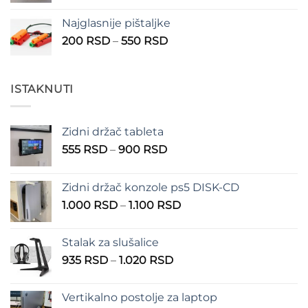
od
Najglasnije pištaljke
210 RSD
Raspon
200
RSD
–
550
RSD
do
cena:
310 RSD
od
200 RSD
ISTAKNUTI
do
550 RSD
Zidni držač tableta
Raspon
555
RSD
–
900
RSD
cena:
od
Zidni držač konzole ps5 DISK-CD
555 RSD
Raspon
1.000
RSD
–
1.100
RSD
do
cena:
900 RSD
od
Stalak za slušalice
1.000 RSD
Raspon
935
RSD
–
1.020
RSD
do
cena:
1.100 RSD
od
Vertikalno postolje za laptop
935 RSD