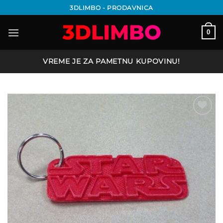
Preskoči
3DLIMBO - PRODAVNICA
na
sadržaj
0
VREME JE ZA PAMETNU KUPOVINU!
Add to
wishlist