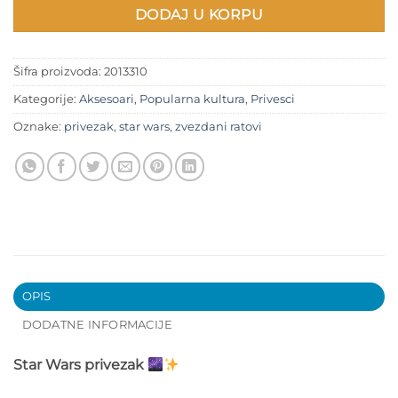
DODAJ U KORPU
Šifra proizvoda:
2013310
Kategorije:
Aksesoari
,
Popularna kultura
,
Privesci
Oznake:
privezak
,
star wars
,
zvezdani ratovi
OPIS
DODATNE INFORMACIJE
Star Wars privezak