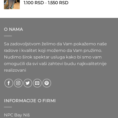
Raspon
1.100
RSD
–
1.550
RSD
do
cena:
1.020 RSD
od
1.100 RSD
do
O NAMA
1.550 RSD
Sa zadovoljstvom želimo da Vam pokažemo naše
radove i kvalitet koji možemo da Vam pružimo.
Nudimo širok spektar usluga kako bi smo vam
omogućili da svi vaši zahtevi budu najkvalitetnije
realizovani
INFORMACIJE O FIRMI
NPC Bay Niš