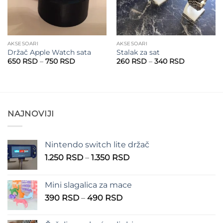
AKSESOARI
AKSESOARI
Držač Apple Watch sata
Stalak za sat
Raspon
Raspon
650
RSD
–
750
RSD
260
RSD
–
340
RSD
cena:
cena:
od
od
650 RSD
260 RSD
do
do
750 RSD
340 RSD
NAJNOVIJI
Nintendo switch lite držač
Raspon
1.250
RSD
–
1.350
RSD
cena:
od
Mini slagalica za mace
1.250 RSD
Raspon
390
RSD
–
490
RSD
do
cena:
1.350 RSD
od