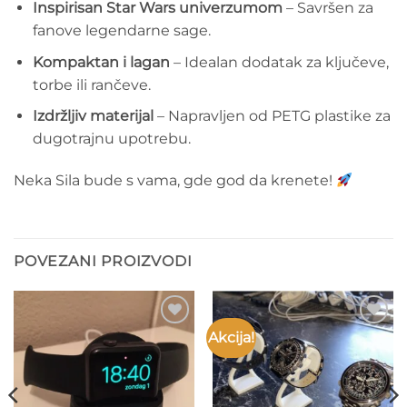
Inspirisan Star Wars univerzumom
– Savršen za
fanove legendarne sage.
Kompaktan i lagan
– Idealan dodatak za ključeve,
torbe ili rančeve.
Izdržljiv materijal
– Napravljen od PETG plastike za
dugotrajnu upotrebu.
Neka Sila bude s vama, gde god da krenete!
POVEZANI PROIZVODI
Akcija!
Add to
Add to
wishlist
wishlist