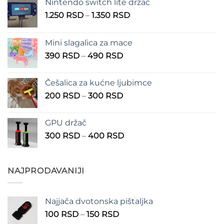
Nintendo switch lite držač
Raspon
1.250
RSD
–
1.350
RSD
cena:
od
Mini slagalica za mace
1.250 RSD
Raspon
390
RSD
–
490
RSD
do
cena:
1.350 RSD
od
Češalica za kućne ljubimce
390 RSD
Raspon
200
RSD
–
300
RSD
do
cena:
490 RSD
od
GPU držač
200 RSD
Raspon
300
RSD
–
400
RSD
do
cena:
300 RSD
od
300 RSD
NAJPRODAVANIJI
do
400 RSD
Najjača dvotonska pištaljka
Raspon
100
RSD
–
150
RSD