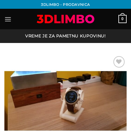
Preskoči
3DLIMBO - PRODAVNICA
na
sadržaj
0
VREME JE ZA PAMETNU KUPOVINU!
Add to
wishlist