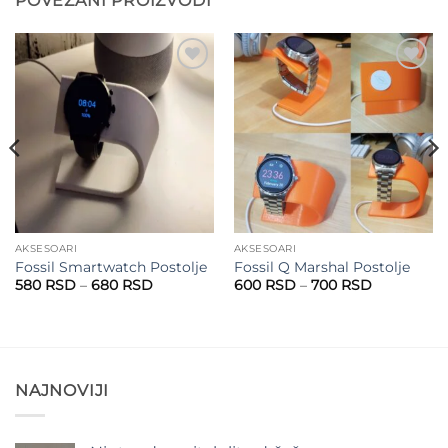
POVEZANI PROIZVODI
Add to
Add to
wishlist
wishlist
AKSESOARI
AKSESOARI
Fossil Smartwatch Postolje
Fossil Q Marshal Postolje
Raspon
Raspon
580
RSD
–
680
RSD
600
RSD
–
700
RSD
cena:
cena:
od
od
SD
580 RSD
600 RSD
do
do
SD
680 RSD
700 RSD
NAJNOVIJI