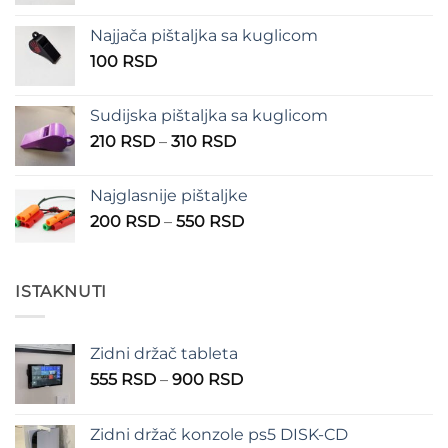
cena:
od
Najjača pištaljka sa kuglicom
100 RSD
100
RSD
do
150 RSD
Sudijska pištaljka sa kuglicom
Raspon
210
RSD
–
310
RSD
cena:
od
Najglasnije pištaljke
210 RSD
Raspon
200
RSD
–
550
RSD
do
cena:
310 RSD
od
200 RSD
ISTAKNUTI
do
550 RSD
Zidni držač tableta
Raspon
555
RSD
–
900
RSD
cena:
od
Zidni držač konzole ps5 DISK-CD
555 RSD