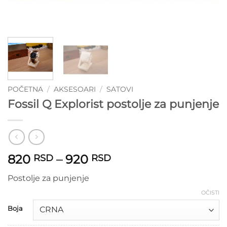
POČETNA
/
AKSESOARI
/
SATOVI
Fossil Q Explorist postolje za punjenje
Raspon
820
–
920
RSD
RSD
cena:
Postolje za punjenje
od
820 RSD
OČISTI
do
Boja
920 RSD