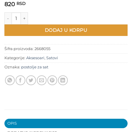
820
RSD
Fossil Q Explorist postolje za punjenje količina
DODAJ U KORPU
Šifra proizvoda:
2668055
Kategorije:
Aksesoari
,
Satovi
Oznaka:
postolje za sat
OPIS