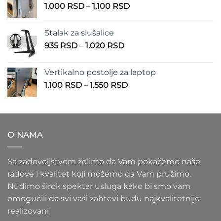
Raspon
1.000
RSD
–
1.100
RSD
do
cena:
900 RSD
od
Stalak za slušalice
1.000 RSD
Raspon
935
RSD
–
1.020
RSD
do
cena:
1.100 RSD
od
Vertikalno postolje za laptop
935 RSD
Raspon
1.100
RSD
–
1.550
RSD
do
cena:
1.020 RSD
od
1.100 RSD
do
O NAMA
1.550 RSD
Sa zadovoljstvom želimo da Vam pokažemo naše
radove i kvalitet koji možemo da Vam pružimo.
Nudimo širok spektar usluga kako bi smo vam
omogućili da svi vaši zahtevi budu najkvalitetnije
realizovani