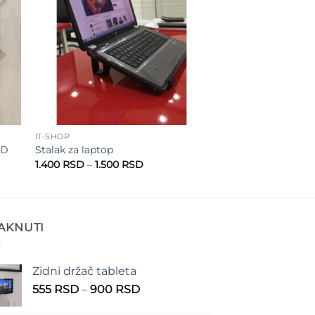
ist
wishlist
IT-SHOP
CD
Stalak za laptop
Raspon
1.400
RSD
–
1.500
RSD
cena:
od
D
1.400 RSD
do
1.500 RSD
TAKNUTI
Zidni držač tableta
Raspon
555
RSD
–
900
RSD
cena: