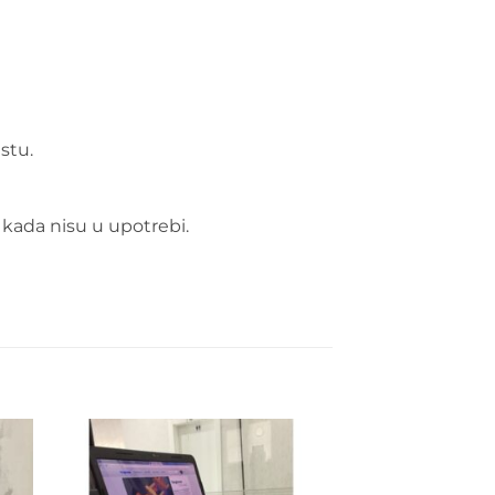
stu.
e kada nisu u upotrebi.
to
Add to