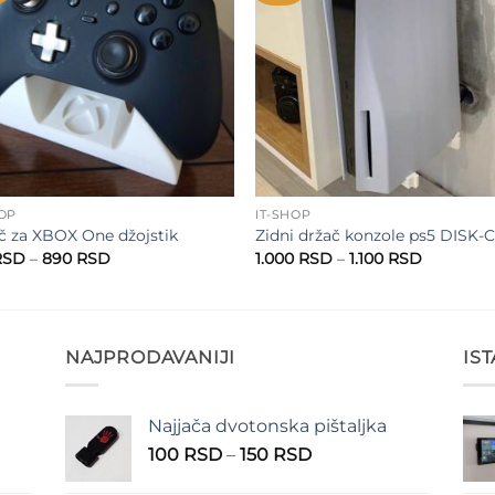
wishlist
wishl
HOP
IT-SHOP
č za XBOX One džojstik
Zidni držač konzole ps5 DISK-
Raspon
Raspon
RSD
–
890
RSD
1.000
RSD
–
1.100
RSD
cena:
cena:
od
od
810 RSD
1.000 RS
do
do
890 RSD
1.100 RSD
NAJPRODAVANIJI
IS
Najjača dvotonska pištaljka
n
Raspon
100
RSD
–
150
RSD
cena: