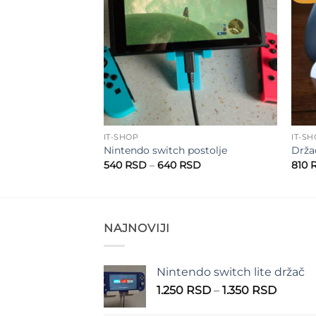
wishlist
wishlist
IT-SHOP
IT-S
 FAT konzolu
Nintendo switch postolje
Drža
Raspon
Raspon
SD
540
RSD
–
640
RSD
810
cena:
cena:
od
od
430 RSD
540 RSD
do
do
510 RSD
640 RSD
NAJNOVIJI
Nintendo switch lite držač
Raspo
1.250
RSD
–
1.350
RSD
cena: