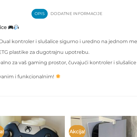
OPIS
DODATNE INFORMACIJE
ice
Dual kontroler i slušalice sigurno i uredno na jednom me
ETG plastike za dugotrajnu upotrebu.
alno za vaš gaming prostor, čuvajući kontroler i slušalic
vanim i funkcionalnim!
a!
Akcija!
Add to
Add 