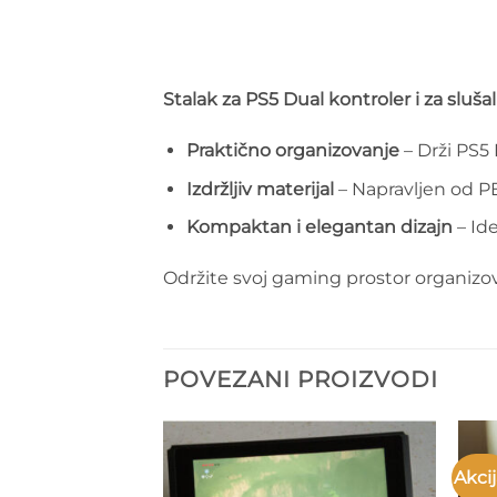
Stalak za PS5 Dual kontroler i za slušal
Praktično organizovanje
– Drži PS5 
Izdržljiv materijal
– Napravljen od P
Kompaktan i elegantan dizajn
– Ide
Održite svoj gaming prostor organizo
POVEZANI PROIZVODI
Akcij
Add to
Add to