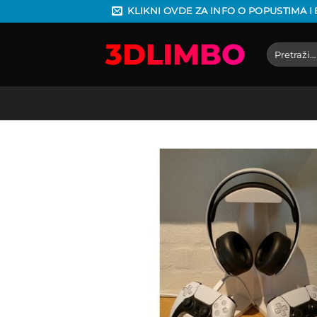
Preskoči
KLIKNI OVDE ZA INFO O POPUSTIMA I
na
sadržaj
Pretraga
za: