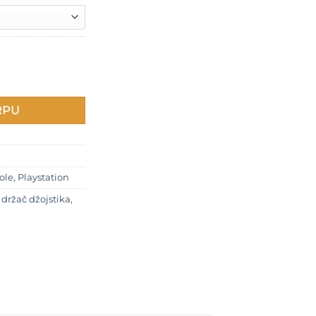
do
3.600 RSD
za slušalice količina
RPU
ole
,
Playstation
 držač džojstika
,