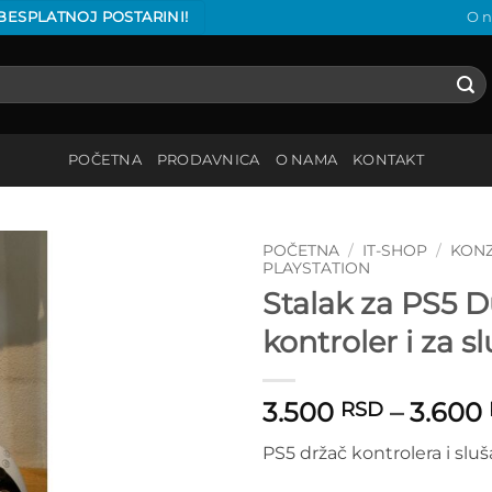
 BESPLATNOJ POSTARINI!
O 
POČETNA
PRODAVNICA
O NAMA
KONTAKT
POČETNA
/
IT-SHOP
/
KON
PLAYSTATION
Stalak za PS5 D
Add to
wishlist
kontroler i za sl
3.500
–
3.600
RSD
PS5 držač kontrolera i sluš