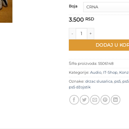
Boja
3.500
RSD
Stalak za PS5 Dual kontroler i 
DODAJ U KO
Šifra proizvoda:
5506148
Kategorije:
Audio
,
IT-Shop
,
Konz
Oznake:
drzac slusalica
,
ps5
,
ps5
ps5 džojstik