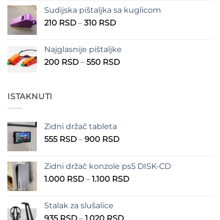
Sudijska pištaljka sa kuglicom
Raspon
210
RSD
–
310
RSD
cena:
od
Najglasnije pištaljke
210 RSD
Raspon
200
RSD
–
550
RSD
do
cena:
310 RSD
od
200 RSD
ISTAKNUTI
do
550 RSD
Zidni držač tableta
Raspon
555
RSD
–
900
RSD
cena:
od
Zidni držač konzole ps5 DISK-CD
555 RSD
Raspon
1.000
RSD
–
1.100
RSD
do
cena:
900 RSD
od
Stalak za slušalice
1.000 RSD
Raspon
935
RSD
–
1.020
RSD
do