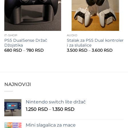
IT-SHOP
AUDIO
PS5 DualSense Držač
Stalak za PS5 Dual kontroler
Džojstika
i za slušalice
Raspon
Raspon
680
RSD
–
780
RSD
3.500
RSD
–
3.600
RSD
cena:
cena:
od
od
680 RSD
3.500 
do
do
780 RSD
3.600 
NAJNOVIJI
Nintendo switch lite držač
Raspon
1.250
RSD
–
1.350
RSD
cena:
od
Mini slagalica za mace
1.250 RSD