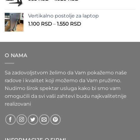
cena:
1.100 RSD
od
Vertikalno postolje za laptop
935 RSD
Raspon
1.100
RSD
–
1.550
RSD
do
cena:
1.020 RSD
od
1.100 RSD
do
O NAMA
1.550 RSD
Sa zadovoljstvom želimo da Vam pokažemo naše
radove i kvalitet koji možemo da Vam pružimo.
Nudimo širok spektar usluga kako bi smo vam
omogućili da svi vaši zahtevi budu najkvalitetnije
realizovani