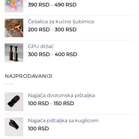
Raspon
390
RSD
–
490
RSD
do
cena:
1.350 RSD
od
Češalica za kućne ljubimce
390 RSD
Raspon
200
RSD
–
300
RSD
do
cena:
490 RSD
od
GPU držač
200 RSD
Raspon
300
RSD
–
400
RSD
do
cena:
300 RSD
od
300 RSD
NAJPRODAVANIJI
do
400 RSD
Najjača dvotonska pištaljka
Raspon
100
RSD
–
150
RSD
cena:
od
Najjača pištaljka sa kuglicom
100 RSD
100
RSD
do
150 RSD