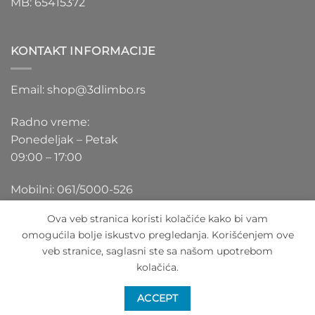
MB: 65415372
KONTAKT INFORMACIJE
Email: shop@3dlimbo.rs
Radno vreme:
Ponedeljak – Petak
09:00 – 17:00
Mobilni: 061/5000-526
Ova veb stranica koristi kolačiće kako bi vam
omogućila bolje iskustvo pregledanja. Korišćenjem ove
veb stranice, saglasni ste sa našom upotrebom
Visa
PayPal
Stripe
MasterCard
Cash
kolačića.
On
O NAMA
BLOG
FAQ
KONTAKT
Delivery
ACCEPT
Copyright 2026 ©
3DLimbo NPC BAY
Sva prava zadržana.