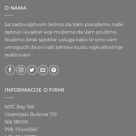
do
O NAMA
1.550 RSD
Sa zadovoljstvom želimo da Vam pokažemo naše
radove i kvalitet koji možemo da Vam pružimo.
Nudimo širok spektar usluga kako bi smo vam
omogućili da svi vaši zahtevi budu najkvalitetnije
realizovani
INFORMACIJE O FIRMI
NPC Bay Niš
Vizantijski Bulevar 110
Niš 18000
PIB: 111445561