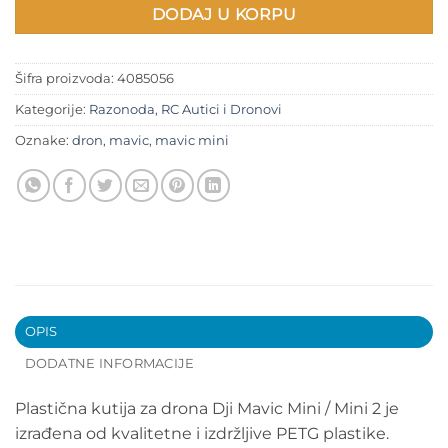
DODAJ U KORPU
Šifra proizvoda:
4085056
Kategorije:
Razonoda
,
RC Autici i Dronovi
Oznake:
dron
,
mavic
,
mavic mini
OPIS
DODATNE INFORMACIJE
Plastična kutija za drona Dji Mavic Mini / Mini 2 je
izrađena od kvalitetne i izdržljive PETG plastike.