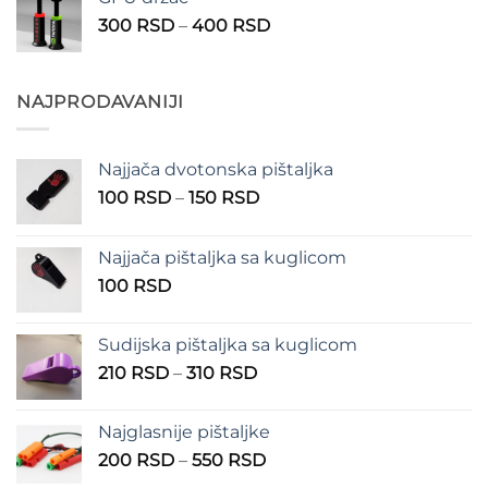
200 RSD
Raspon
300
RSD
–
400
RSD
do
cena:
300 RSD
od
300 RSD
NAJPRODAVANIJI
do
400 RSD
Najjača dvotonska pištaljka
Raspon
100
RSD
–
150
RSD
cena:
od
Najjača pištaljka sa kuglicom
100 RSD
100
RSD
do
150 RSD
Sudijska pištaljka sa kuglicom
Raspon
210
RSD
–
310
RSD
cena:
od
Najglasnije pištaljke
210 RSD
Raspon
200
RSD
–
550
RSD
do
cena:
310 RSD