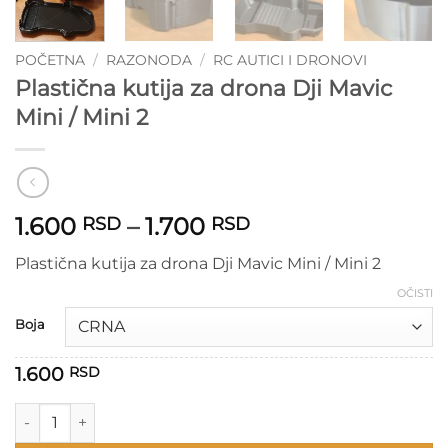
POČETNA
/
RAZONODA
/
RC AUTICI I DRONOVI
Plastična kutija za drona Dji Mavic
Mini / Mini 2
Raspon
1.600
–
1.700
RSD
RSD
cena:
Plastična kutija za drona Dji Mavic Mini / Mini 2
od
1.600 RSD
OČISTI
do
Boja
1.700 RSD
1.600
RSD
Plastična kutija za drona Dji Mavic Mini / Mini 2 količina