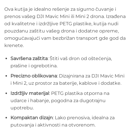
Ova kutija je idealno rešenje za sigurno čuvanje i
prenos vašeg DJI Mavic Mini ili Mini 2 drona. Izrađena
od kvalitetne i izdržljive PETG plastike, kutija nudi
pouzdanu zaštitu vašeg drona i dodatne opreme,
omogućavajući vam bezbrižan transport gde god da
krenete.
Savršena zaštita
: Štiti vaš dron od oštećenja,
prašine i ogrebotina.
Precizno oblikovana
: Dizajnirana za DJI Mavic Mini
i Mini 2, uz prostor za baterije, kablove i dodatke.
Izdržljiv materijal
: PETG plastika otporna na
udarce i habanje, pogodna za dugotrajnu
upotrebu.
Kompaktan dizajn
: Lako prenosiva, idealna za
putovanja i aktivnosti na otvorenom.