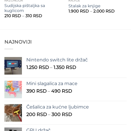
RAZONODA
KNJIGE
Sudijska pištaljka sa
Stalak za knjige
kuglicom
Raspon
1.900
RSD
–
2.000
RSD
cena:
Raspon
210
RSD
–
310
RSD
od
cena:
1.900 R
od
do
210 RSD
2.000 R
do
310 RSD
NAJNOVIJI
Nintendo switch lite držač
Raspon
1.250
RSD
–
1.350
RSD
cena:
od
Mini slagalica za mace
1.250 RSD
Raspon
390
RSD
–
490
RSD
do
cena:
1.350 RSD
od
Češalica za kućne ljubimce
390 RSD
Raspon
200
RSD
–
300
RSD
do
cena:
490 RSD
od
GPU držač