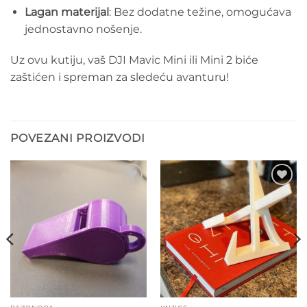
Lagan materijal
: Bez dodatne težine, omogućava
jednostavno nošenje.
Uz ovu kutiju, vaš DJI Mavic Mini ili Mini 2 biće
zaštićen i spreman za sledeću avanturu!
POVEZANI PROIZVODI
Add to
Add to
wishlist
wishlist