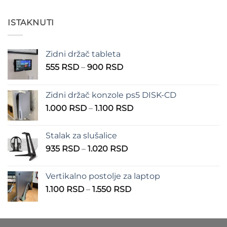
od
200 RSD
ISTAKNUTI
do
550 RSD
Zidni držač tableta
Raspon
555
RSD
–
900
RSD
cena:
od
Zidni držač konzole ps5 DISK-CD
555 RSD
Raspon
1.000
RSD
–
1.100
RSD
do
cena:
900 RSD
od
Stalak za slušalice
1.000 RSD
Raspon
935
RSD
–
1.020
RSD
do
cena:
1.100 RSD
od
Vertikalno postolje za laptop
935 RSD
Raspon
1.100
RSD
–
1.550
RSD
do
cena:
1.020 RSD
od
1.100 RSD