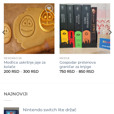
Add to
Add to
wishlist
wishlist
DEKORACIJA
KNJIGE
Modlica uskršnje jaje za
Gospodar prstenova
kolače
graničar za knjige
Raspon
Raspon
200
RSD
–
300
RSD
750
RSD
–
850
RSD
cena:
cena:
RSD
od
od
200 RSD
750 RSD
SD
do
do
300 RSD
850 RSD
NAJNOVIJI
Nintendo switch lite držač