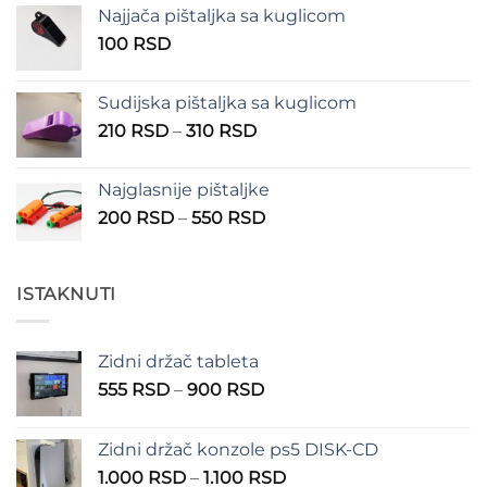
od
Najjača pištaljka sa kuglicom
100 RSD
100
RSD
do
150 RSD
Sudijska pištaljka sa kuglicom
Raspon
210
RSD
–
310
RSD
cena:
od
Najglasnije pištaljke
210 RSD
Raspon
200
RSD
–
550
RSD
do
cena:
310 RSD
od
200 RSD
ISTAKNUTI
do
550 RSD
Zidni držač tableta
Raspon
555
RSD
–
900
RSD
cena:
od
Zidni držač konzole ps5 DISK-CD
555 RSD
Raspon
1.000
RSD
–
1.100
RSD
do