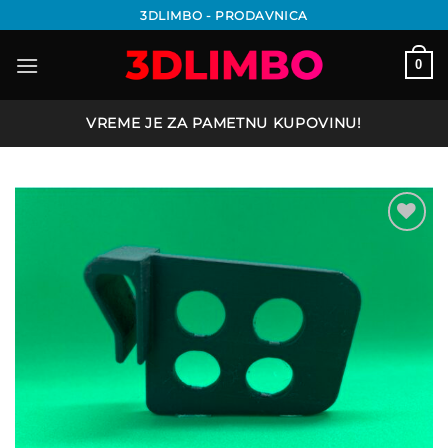
Preskoči
3DLIMBO - PRODAVNICA
na
sadržaj
0
VREME JE ZA PAMETNU KUPOVINU!
Add to
wishlist