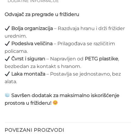
DODATNE INFORMACIJE
Odvajač za pregrade u frižideru
Bolja organizacija
– Razdvaja hranu i drži frižider
urednim.
Podesiva veličina
– Prilagođava se različitim
policama.
Čvrst i siguran
– Napravljen od
PETG plastike
,
bezbedan za kontakt s hranom.
Laka montaža
– Postavlja se jednostavno, bez
alata.
Savršen dodatak za maksimalno iskorišćenje
prostora u frižideru!
POVEZANI PROIZVODI