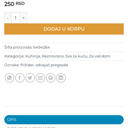
250
RSD
Odvajač za pregrade u frižideru količina
DODAJ U KORPU
Šifra proizvoda:
6494264
Kategorije:
Kuhinja
,
Raznovrsno
,
Sve za kuću
,
Za vaš dom
Oznake:
frižider
,
odvajač pregrada
OPIS