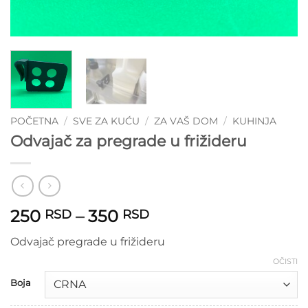
POČETNA
/
SVE ZA KUĆU
/
ZA VAŠ DOM
/
KUHINJA
Odvajač za pregrade u frižideru
Raspon
250
–
350
RSD
RSD
cena:
Odvajač pregrade u frižideru
od
250 RSD
OČISTI
do
Boja
350 RSD