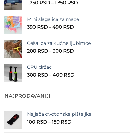
Raspon
1.250
RSD
–
1.350
RSD
cena:
od
Mini slagalica za mace
1.250 RSD
Raspon
390
RSD
–
490
RSD
do
cena:
1.350 RSD
od
Češalica za kućne ljubimce
390 RSD
Raspon
200
RSD
–
300
RSD
do
cena:
490 RSD
od
GPU držač
200 RSD
Raspon
300
RSD
–
400
RSD
do
cena:
300 RSD
od
300 RSD
NAJPRODAVANIJI
do
400 RSD
Najjača dvotonska pištaljka
Raspon
100
RSD
–
150
RSD
cena: