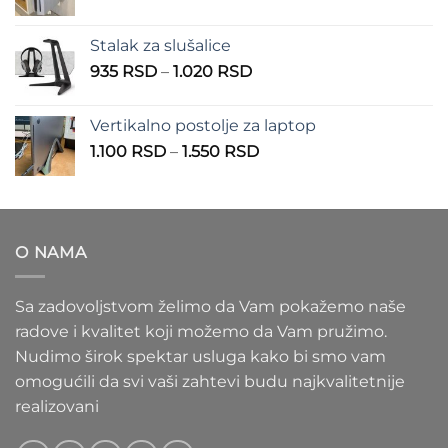
cena:
900 RSD
od
Stalak za slušalice
1.000 RSD
Raspon
935
RSD
–
1.020
RSD
do
cena:
1.100 RSD
od
Vertikalno postolje za laptop
935 RSD
Raspon
1.100
RSD
–
1.550
RSD
do
cena:
1.020 RSD
od
1.100 RSD
do
O NAMA
1.550 RSD
Sa zadovoljstvom želimo da Vam pokažemo naše
radove i kvalitet koji možemo da Vam pružimo.
Nudimo širok spektar usluga kako bi smo vam
omogućili da svi vaši zahtevi budu najkvalitetnije
realizovani