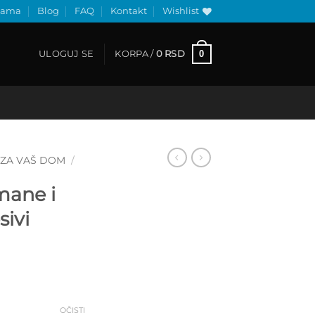
nama
Blog
FAQ
Kontakt
Wishlist
0
ULOGUJ SE
KORPA /
0
RSD
ZA VAŠ DOM
/
mane i
ivi
Raspon
cena:
od
600 RSD
OČISTI