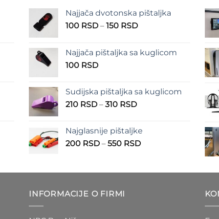
Najjača dvotonska pištaljka
n
Raspon
100
RSD
–
150
RSD
cena:
od
Najjača pištaljka sa kuglicom
RSD
100 RSD
100
RSD
do
RSD
150 RSD
Sudijska pištaljka sa kuglicom
Raspon
210
RSD
–
310
RSD
cena:
od
Najglasnije pištaljke
210 RSD
Raspon
200
RSD
–
550
RSD
do
cena:
310 RSD
od
D
200 RSD
do
INFORMACIJE O FIRMI
KO
D
550 RSD