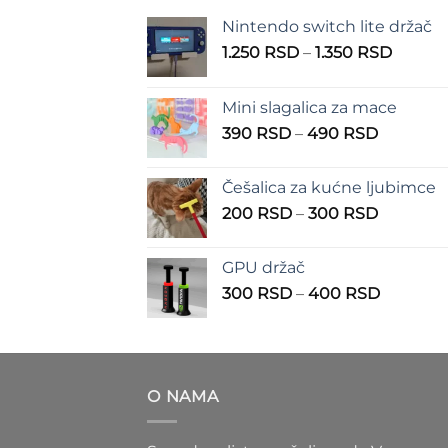
Nintendo switch lite držač
Raspo
1.250
RSD
–
1.350
RSD
cena:
od
Mini slagalica za mace
1.250 
Raspon
390
RSD
–
490
RSD
do
cena:
1.350 
od
Češalica za kućne ljubimce
390 RSD
Raspon
200
RSD
–
300
RSD
do
cena:
490 RSD
od
GPU držač
200 RSD
Raspon
300
RSD
–
400
RSD
do
cena:
300 RSD
od
300 RS
do
O NAMA
400 RS