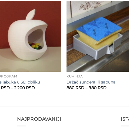
Add to
Add 
wishlist
wishl
 PROGRAM
KUHINJA
e jabuka u 3D obliku
Držač sunđera ili sapuna
Raspon
Raspon
0
RSD
–
2.200
RSD
880
RSD
–
980
RSD
cena:
cena:
od
od
2.100 RSD
880 RSD
do
do
2.200 RSD
980 RSD
NAJPRODAVANIJI
IS