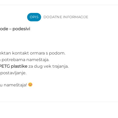
OPIS
DODATNE INFORMACIJE
mode – podesivi
rektan kontakt ormara s podom.
a potrebama nameštaja.
PETG plastike
za dug vek trajanja.
postavljanje.
iju nameštaja!