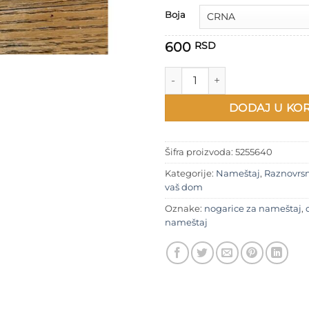
Boja
600
RSD
Nogarice za ormane i komode 
DODAJ U KO
Šifra proizvoda:
5255640
Kategorije:
Nameštaj
,
Raznovrs
vaš dom
Oznake:
nogarice za nameštaj
,
nameštaj