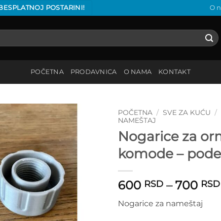
 BESPLATNOJ POSTARINI!
O 
POČETNA
PRODAVNICA
O NAMA
KONTAKT
POČETNA
/
SVE ZA KUĆU
/
NAMEŠTAJ
Nogarice za or
Add to
wishlist
komode – podes
600
–
700
RSD
RSD
Nogarice za nameštaj