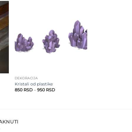
to
Add to
ist
wishlist
DEKORACIJA
Kristali od plastike
Raspon
850
RSD
–
950
RSD
cena:
od
850 RSD
do
950 RSD
TAKNUTI