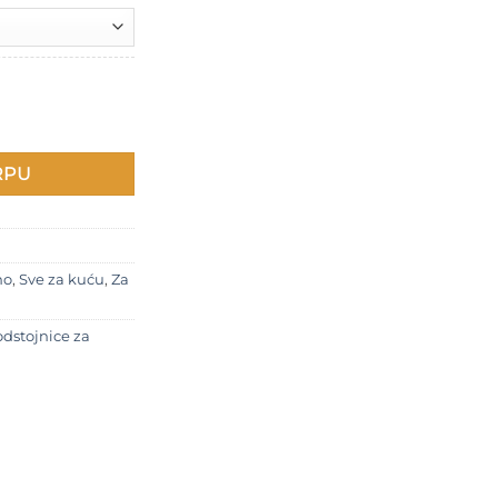
do
700 RSD
– podesivi količina
RPU
no
,
Sve za kuću
,
Za
odstojnice za