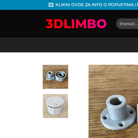
Preskoči
KLIKNI OVDE ZA INFO O POPUSTIMA I
na
sadržaj
Pretraga
za: