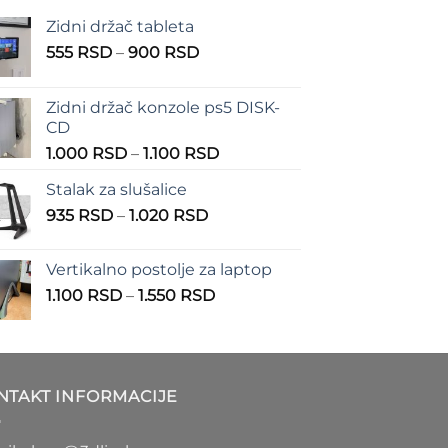
Zidni držač tableta
Raspon
555
RSD
–
900
RSD
cena:
od
Zidni držač konzole ps5 DISK-
555 RSD
CD
do
Raspon
1.000
RSD
–
1.100
RSD
900 RSD
cena:
Stalak za slušalice
od
Raspon
935
RSD
–
1.020
RSD
1.000 RSD
cena:
do
od
1.100 RSD
Vertikalno postolje za laptop
935 RSD
Raspon
1.100
RSD
–
1.550
RSD
do
cena:
1.020 RSD
od
1.100 RSD
do
NTAKT INFORMACIJE
1.550 RSD