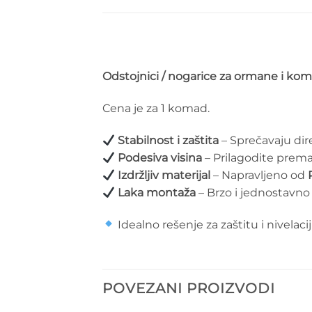
Odstojnici / nogarice za ormane i ko
Cena je za 1 komad.
Stabilnost i zaštita
– Sprečavaju di
Podesiva visina
– Prilagodite prem
Izdržljiv materijal
– Napravljeno od
Laka montaža
– Brzo i jednostavno 
Idealno rešenje za zaštitu i nivelac
POVEZANI PROIZVODI