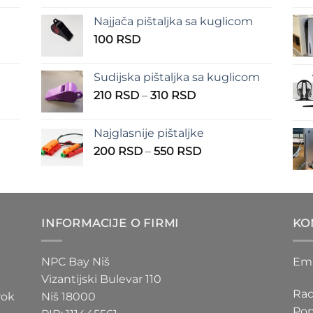
od
Najjača pištaljka sa kuglicom
RSD
100 RSD
100
RSD
do
RSD
150 RSD
Sudijska pištaljka sa kuglicom
Raspon
210
RSD
–
310
RSD
cena:
od
Najglasnije pištaljke
210 RSD
Raspon
200
RSD
–
550
RSD
do
cena:
310 RSD
od
D
200 RSD
do
INFORMACIJE O FIRMI
KO
D
550 RSD
NPC Bay Niš
Ema
Vizantijski Bulevar 110
Rad
rok
Niš 18000
Pon