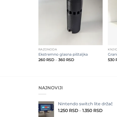
RAZONODA
KNJI
čka
Ekstremno glasna pištaljka
Grani
Raspon
Raspon
SD
260
RSD
–
360
RSD
530
cena:
cena:
od
od
240 RSD
260 RSD
do
do
340 RSD
360 RSD
NAJNOVIJI
Nintendo switch lite držač
Raspo
1.250
RSD
–
1.350
RSD
cena: