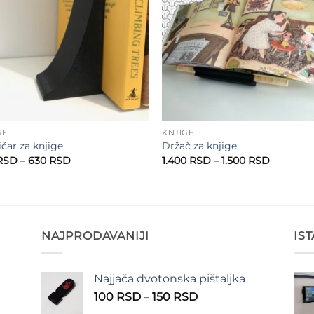
GE
KNJIGE
čar za knjige
Držač za knjige
Raspon
Raspon
RSD
–
630
RSD
1.400
RSD
–
1.500
RSD
cena:
cena:
od
od
530 RSD
1.400 RS
do
do
630 RSD
1.500 RS
NAJPRODAVANIJI
IS
Najjača dvotonska pištaljka
n
Raspon
100
RSD
–
150
RSD
cena: