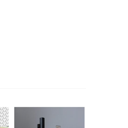
to
Add to
ist
wishlist