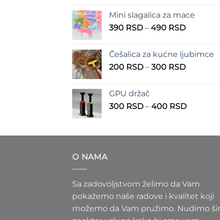
od
Mini slagalica za mace
1.250 
Raspon
390
RSD
–
490
RSD
do
cena:
1.350 
od
Češalica za kućne ljubimce
390 RSD
Raspon
200
RSD
–
300
RSD
do
cena:
490 RSD
od
GPU držač
200 RSD
Raspon
300
RSD
–
400
RSD
do
cena:
300 RSD
od
300 RS
do
O NAMA
400 RS
Sa zadovoljstvom želimo da Vam
pokažemo naše radove i kvalitet koji
možemo da Vam pružimo. Nudimo ši