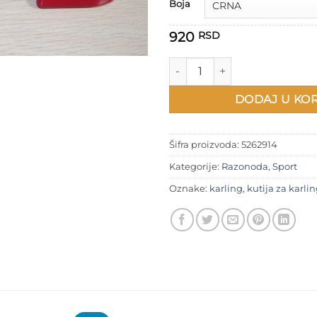
Boja
920
RSD
Mala kutija za kamen u karling
DODAJ U KO
Šifra proizvoda:
5262914
Kategorije:
Razonoda
,
Sport
Oznake:
karling
,
kutija za karli