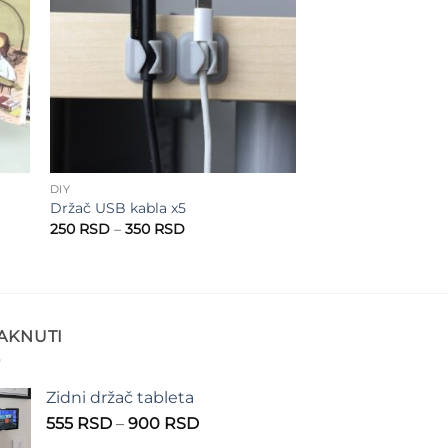
DIY
Držač USB kabla x5
Raspon
250
RSD
–
350
RSD
cena:
od
D
250 RSD
do
D
350 RSD
TAKNUTI
Zidni držač tableta
Raspon
555
RSD
–
900
RSD
cena: