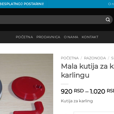
 BESPLATNOJ POSTARINI!
O 
POČETNA
PRODAVNICA
O NAMA
KONTAKT
POČETNA
/
RAZONODA
/
S
Mala kutija za
Add to
karlingu
wishlist
920
–
1.020
RSD
RS
Kutija za karling