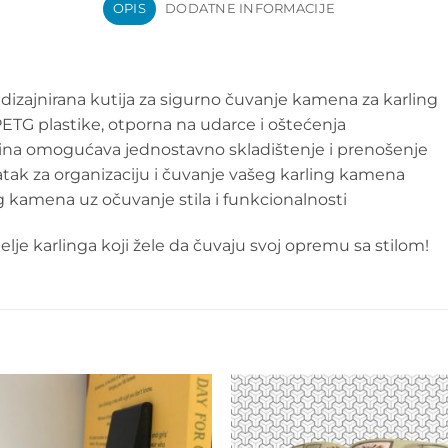
OPIS
DODATNE INFORMACIJE
 dizajnirana kutija za sigurno čuvanje kamena za karling
ETG plastike, otporna na udarce i oštećenja
čina omogućava jednostavno skladištenje i prenošenje
tak za organizaciju i čuvanje vašeg karling kamena
 kamena uz očuvanje stila i funkcionalnosti
itelje karlinga koji žele da čuvaju svoj opremu sa stilom!
Add to
Add 
wishlist
wishl