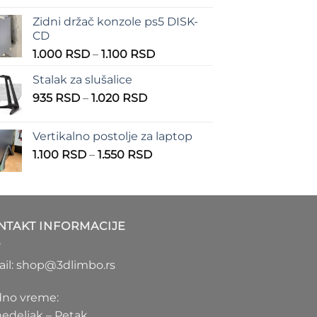
od
Zidni držač konzole ps5 DISK-
555 RSD
CD
do
Raspon
1.000
RSD
–
1.100
RSD
900 RSD
cena:
Stalak za slušalice
od
Raspon
935
RSD
–
1.020
RSD
1.000 RSD
cena:
do
od
1.100 RSD
Vertikalno postolje za laptop
935 RSD
Raspon
1.100
RSD
–
1.550
RSD
do
cena:
1.020 RSD
od
1.100 RSD
do
NTAKT INFORMACIJE
1.550 RSD
il: shop@3dlimbo.rs
no vreme:
edeljak – Petak