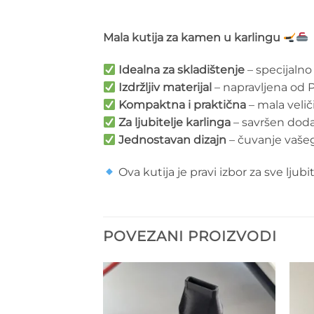
Mala kutija za kamen u karlingu
Idealna za skladištenje
– specijalno
Izdržljiv materijal
– napravljena od P
Kompaktna i praktična
– mala veli
Za ljubitelje karlinga
– savršen doda
Jednostavan dizajn
– čuvanje vašeg
Ova kutija je pravi izbor za sve ljub
POVEZANI PROIZVODI
Add to
Add to
wishlist
wishlist