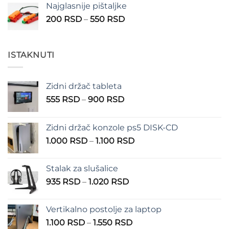
Najglasnije pištaljke
210 RSD
Raspon
200
RSD
–
550
RSD
do
cena:
310 RSD
od
200 RSD
ISTAKNUTI
do
550 RSD
Zidni držač tableta
Raspon
555
RSD
–
900
RSD
cena:
od
Zidni držač konzole ps5 DISK-CD
555 RSD
Raspon
1.000
RSD
–
1.100
RSD
do
cena:
900 RSD
od
Stalak za slušalice
1.000 RSD
Raspon
935
RSD
–
1.020
RSD
do
cena:
1.100 RSD
od
Vertikalno postolje za laptop
935 RSD
Raspon
1.100
RSD
–
1.550
RSD
do