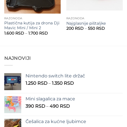
RAZONODA
RAZONODA
Plastična kutija za drona Dji
Najglasnije pištaljke
Mavic Mini / Mini 2
Raspon
200
RSD
–
550
RSD
cena:
Raspon
1.600
RSD
–
1.700
RSD
od
cena:
200 RSD
od
do
1.600 RSD
550 RSD
do
1.700 RSD
NAJNOVIJI
Nintendo switch lite držač
Raspon
1.250
RSD
–
1.350
RSD
cena:
od
Mini slagalica za mace
1.250 RSD
Raspon
390
RSD
–
490
RSD
do
cena:
1.350 RSD
od
Češalica za kućne ljubimce
390 RSD