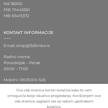
Niš 18000
PIB: 111445561
MB: 65415372
KONTAKT INFORMACIJE
Email: shop@3dlimbo.rs
Radno vreme:
Ponedeljak – Petak
09:00 – 17:00
Mobilni: 061/5000-526
Ova veb stranica koristi kolačiće kako bi vam
omogućila bolje iskustvo pregledanja. Korišćenjem ove
veb stranice, saglasni ste sa našom upotrebom
Visa
PayPal
Stripe
MasterCard
Cash
kolačića.
On