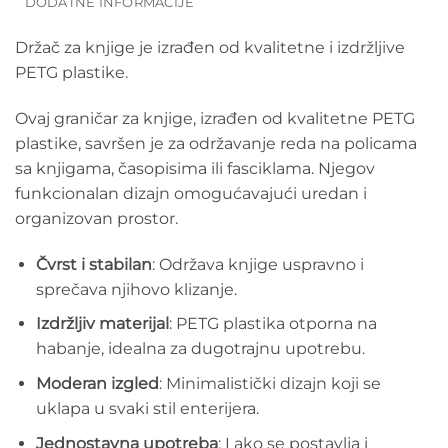
DODATNE INFORMACIJE
Držač za knjige je izrađen od kvalitetne i izdržljive
PETG plastike.
Ovaj graničar za knjige, izrađen od kvalitetne PETG
plastike, savršen je za održavanje reda na policama
sa knjigama, časopisima ili fasciklama. Njegov
funkcionalan dizajn omogućavajući uredan i
organizovan prostor.
Čvrst i stabilan
: Održava knjige uspravno i
sprečava njihovo klizanje.
Izdržljiv materijal
: PETG plastika otporna na
habanje, idealna za dugotrajnu upotrebu.
Moderan izgled
: Minimalistički dizajn koji se
uklapa u svaki stil enterijera.
Jednostavna upotreba
: Lako se postavlja i