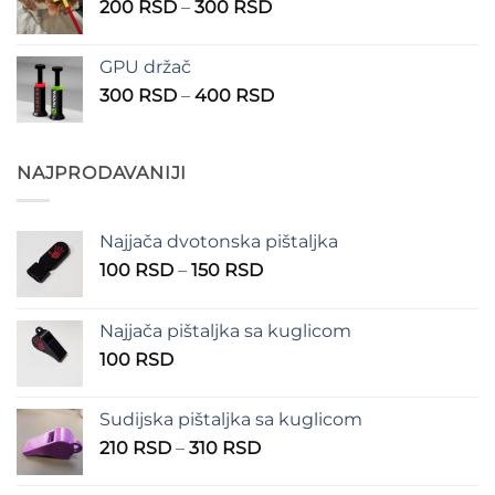
Raspon
200
RSD
–
300
RSD
do
cena:
490 RSD
od
GPU držač
200 RSD
Raspon
300
RSD
–
400
RSD
do
cena:
300 RSD
od
300 RSD
NAJPRODAVANIJI
do
400 RSD
Najjača dvotonska pištaljka
Raspon
100
RSD
–
150
RSD
cena:
od
Najjača pištaljka sa kuglicom
100 RSD
100
RSD
do
150 RSD
Sudijska pištaljka sa kuglicom
Raspon
210
RSD
–
310
RSD
cena:
od