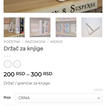
POČETNA
/
RAZONODA
/
KNJIGE
Držač za knjige
Raspon
200
–
300
RSD
RSD
cena:
Držač / graničar za knjige
od
200 RSD
OČISTI
do
Boja
300 RSD