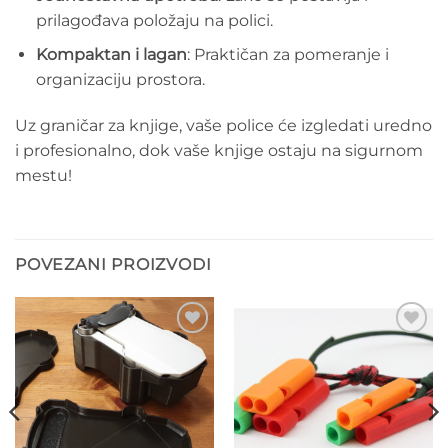
prilagođava položaju na polici.
Kompaktan i lagan
: Praktičan za pomeranje i
organizaciju prostora.
Uz graničar za knjige, vaše police će izgledati uredno
i profesionalno, dok vaše knjige ostaju na sigurnom
mestu!
POVEZANI PROIZVODI
Add to
Add to
wishlist
wishlist