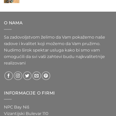
cena:
1.020 RSD
od
1.100 RSD
do
O NAMA
1.550 RSD
Sa zadovoljstvom želimo da Vam pokažemo naše
radove i kvalitet koji možemo da Vam pružimo.
Nudimo širok spektar usluga kako bi smo vam
omogućili da svi vaši zahtevi budu najkvalitetnije
realizovani
INFORMACIJE O FIRMI
NPC Bay Niš
Vizantijski Bulevar 110