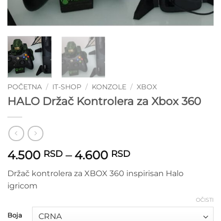
POČETNA
/
IT-SHOP
/
KONZOLE
/
XBOX
HALO Držač Kontrolera za Xbox 360
Raspon
4.500
–
4.600
RSD
RSD
cena:
Držač kontrolera za XBOX 360 inspirisan Halo
od
igricom
4.500 RSD
do
OČISTI
4.600 RSD
Boja