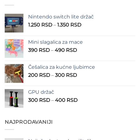
Nintendo switch lite držač
Raspon
1.250
RSD
–
1.350
RSD
cena:
od
Mini slagalica za mace
1.250 RSD
Raspon
390
RSD
–
490
RSD
do
cena:
1.350 RSD
od
Češalica za kućne ljubimce
390 RSD
Raspon
200
RSD
–
300
RSD
do
cena:
490 RSD
od
GPU držač
200 RSD
Raspon
300
RSD
–
400
RSD
do
cena:
300 RSD
od
300 RSD
NAJPRODAVANIJI
do
400 RSD