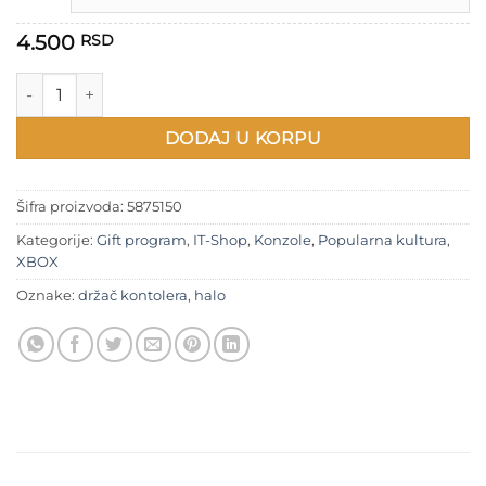
4.500
RSD
HALO Držač Kontrolera za Xbox 360 količina
DODAJ U KORPU
Šifra proizvoda:
5875150
Kategorije:
Gift program
,
IT-Shop
,
Konzole
,
Popularna kultura
,
XBOX
Oznake:
držač kontolera
,
halo