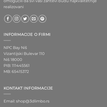
omogućili da svi vaši zahtevi budu najkvalitetnije
realizovani
INFORMACIJE O FIRMI
NPC Bay Niš
Vizantijski Bulevar 110
Niš 18000
PIB: 111445561
MB: 65415372
KONTAKT INFORMACIJE
Email: shop@3dlimbo.rs