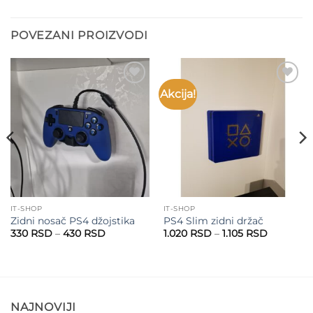
POVEZANI PROIZVODI
Akcija!
Add to
Add to
wishlist
wishlist
IT-SHOP
IT-SHOP
Zidni nosač PS4 džojstika
PS4 Slim zidni držač
Raspon
Raspon
330
RSD
–
430
RSD
1.020
RSD
–
1.105
RSD
cena:
cena:
od
od
330 RSD
1.020 RS
do
do
430 RSD
1.105 RSD
NAJNOVIJI