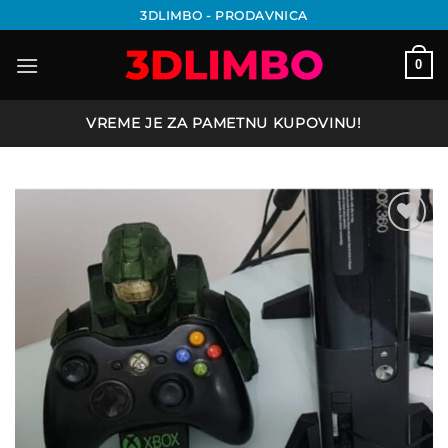
Preskoči
3DLIMBO - PRODAVNICA
na
sadržaj
0
VREME JE ZA PAMETNU KUPOVINU!
Add to
wishlist