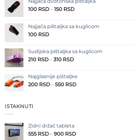
Najjača dvotonska pištaljka
Raspon
100
RSD
–
150
RSD
cena:
od
Najjača pištaljka sa kuglicom
100 RSD
100
RSD
do
150 RSD
Sudijska pištaljka sa kuglicom
Raspon
210
RSD
–
310
RSD
cena:
od
Najglasnije pištaljke
210 RSD
Raspon
200
RSD
–
550
RSD
do
cena:
310 RSD
od
200 RSD
ISTAKNUTI
do
550 RSD
Zidni držač tableta
Raspon
555
RSD
–
900
RSD