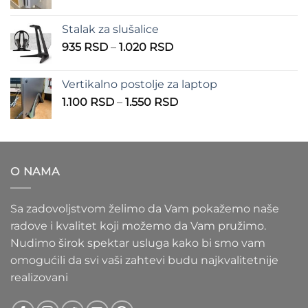
cena:
900 RSD
od
Stalak za slušalice
1.000 RSD
Raspon
935
RSD
–
1.020
RSD
do
cena:
1.100 RSD
od
Vertikalno postolje za laptop
935 RSD
Raspon
1.100
RSD
–
1.550
RSD
do
cena:
1.020 RSD
od
1.100 RSD
do
O NAMA
1.550 RSD
Sa zadovoljstvom želimo da Vam pokažemo naše
radove i kvalitet koji možemo da Vam pružimo.
Nudimo širok spektar usluga kako bi smo vam
omogućili da svi vaši zahtevi budu najkvalitetnije
realizovani