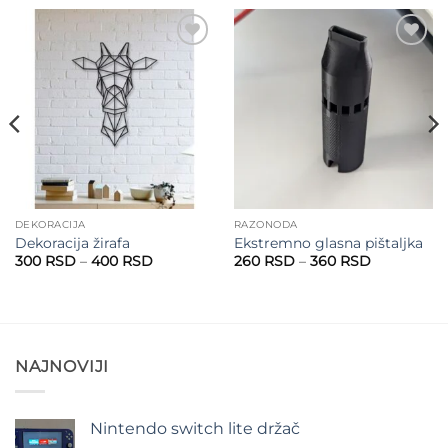
Add to
Add to
wishlist
wishlist
DEKORACIJA
RAZONODA
Dekoracija žirafa
Ekstremno glasna pištaljka
Raspon
Raspon
300
RSD
–
400
RSD
260
RSD
–
360
RSD
cena:
cena:
od
od
300 RSD
260 RSD
do
do
400 RSD
360 RSD
NAJNOVIJI
Nintendo switch lite držač