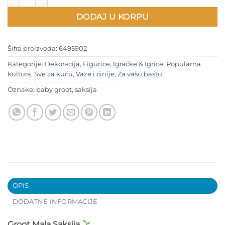
DODAJ U KORPU
Šifra proizvoda:
6495902
Kategorije:
Dekoracija
,
Figurice
,
Igračke & Igrice
,
Popularna
kultura
,
Sve za kuću
,
Vaze i činije
,
Za vašu baštu
Oznake:
baby groot
,
saksija
OPIS
DODATNE INFORMACIJE
Groot Mala Saksija