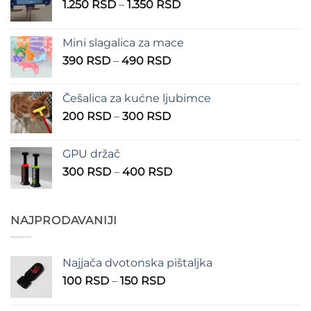
Raspon
1.250
RSD
–
1.350
RSD
cena:
od
Mini slagalica za mace
1.250 RSD
Raspon
390
RSD
–
490
RSD
do
cena:
1.350 RSD
od
Češalica za kućne ljubimce
390 RSD
Raspon
200
RSD
–
300
RSD
do
cena:
490 RSD
od
GPU držač
200 RSD
Raspon
300
RSD
–
400
RSD
do
cena:
300 RSD
od
300 RSD
NAJPRODAVANIJI
do
400 RSD
Najjača dvotonska pištaljka
Raspon
100
RSD
–
150
RSD
cena:
od