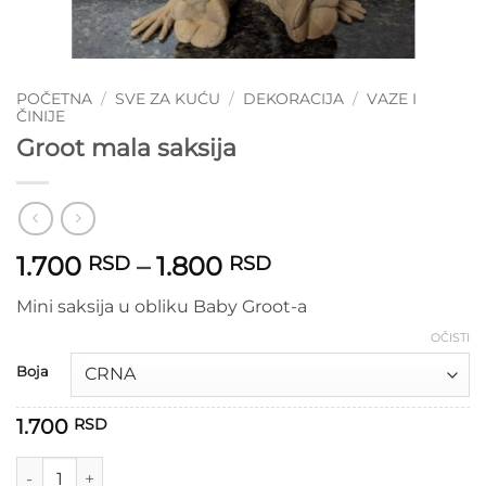
POČETNA
/
SVE ZA KUĆU
/
DEKORACIJA
/
VAZE I
ČINIJE
Groot mala saksija
Raspon
1.700
–
1.800
RSD
RSD
cena:
Mini saksija u obliku Baby Groot-a
od
1.700 RSD
OČISTI
do
Boja
1.800 RSD
1.700
RSD
Groot mala saksija količina