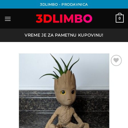
Preskoči
3DLIMBO - PRODAVNICA
na
sadržaj
0
VREME JE ZA PAMETNU KUPOVINU!
Add to
wishlist