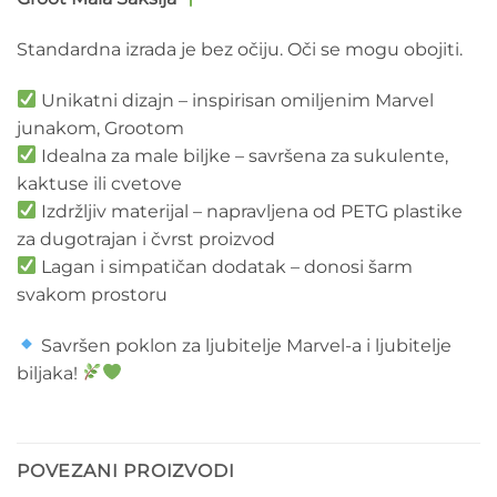
Standardna izrada je bez očiju. Oči se mogu obojiti.
Unikatni dizajn – inspirisan omiljenim Marvel
junakom, Grootom
Idealna za male biljke – savršena za sukulente,
kaktuse ili cvetove
Izdržljiv materijal – napravljena od PETG plastike
za dugotrajan i čvrst proizvod
Lagan i simpatičan dodatak – donosi šarm
svakom prostoru
Savršen poklon za ljubitelje Marvel-a i ljubitelje
biljaka!
POVEZANI PROIZVODI