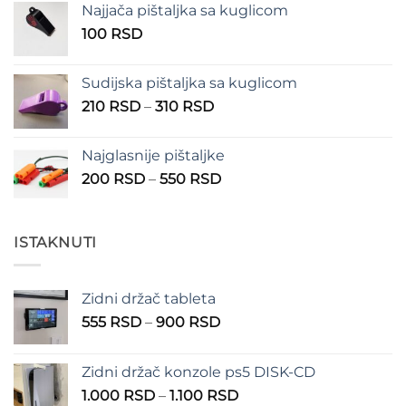
Najjača pištaljka sa kuglicom
100 RSD
100
RSD
do
150 RSD
Sudijska pištaljka sa kuglicom
Raspon
210
RSD
–
310
RSD
cena:
od
Najglasnije pištaljke
210 RSD
Raspon
200
RSD
–
550
RSD
do
cena:
310 RSD
od
200 RSD
ISTAKNUTI
do
550 RSD
Zidni držač tableta
Raspon
555
RSD
–
900
RSD
cena:
od
Zidni držač konzole ps5 DISK-CD
555 RSD
Raspon
1.000
RSD
–
1.100
RSD
do