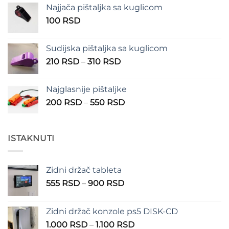
od
Najjača pištaljka sa kuglicom
100 RSD
100
RSD
do
150 RSD
Sudijska pištaljka sa kuglicom
Raspon
210
RSD
–
310
RSD
cena:
od
Najglasnije pištaljke
210 RSD
Raspon
200
RSD
–
550
RSD
do
cena:
310 RSD
od
200 RSD
ISTAKNUTI
do
550 RSD
Zidni držač tableta
Raspon
555
RSD
–
900
RSD
cena:
od
Zidni držač konzole ps5 DISK-CD
555 RSD
Raspon
1.000
RSD
–
1.100
RSD
do