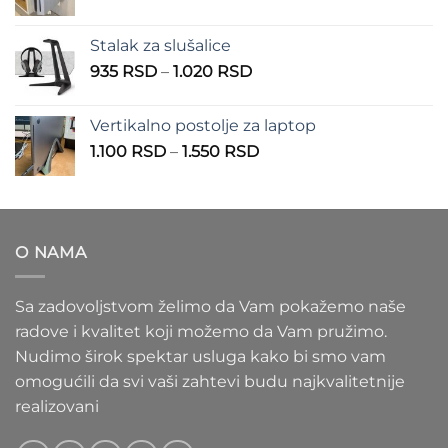
cena:
900 RSD
od
Stalak za slušalice
1.000 RSD
Raspon
935
RSD
–
1.020
RSD
do
cena:
1.100 RSD
od
Vertikalno postolje za laptop
935 RSD
Raspon
1.100
RSD
–
1.550
RSD
do
cena:
1.020 RSD
od
1.100 RSD
do
O NAMA
1.550 RSD
Sa zadovoljstvom želimo da Vam pokažemo naše
radove i kvalitet koji možemo da Vam pružimo.
Nudimo širok spektar usluga kako bi smo vam
omogućili da svi vaši zahtevi budu najkvalitetnije
realizovani