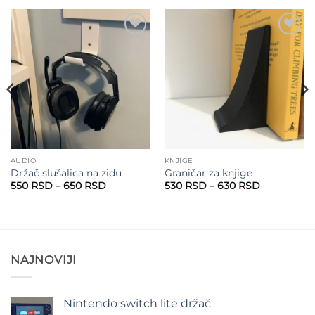
Add to
Add to
wishlist
wishlist
AUDIO
KNJIGE
Držač slušalica na zidu
Graničar za knjige
Raspon
Raspon
550
RSD
–
650
RSD
530
RSD
–
630
RSD
cena:
cena:
od
od
550 RSD
530 RSD
do
do
650 RSD
630 RSD
NAJNOVIJI
Nintendo switch lite držač