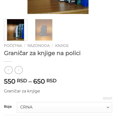
POČETNA
/
RAZONODA
/
KNJIGE
Graničar za knjige na polici
Raspon
550
–
650
RSD
RSD
cena:
Graničar za knjige
od
550 RSD
OČISTI
do
Boja
650 RSD