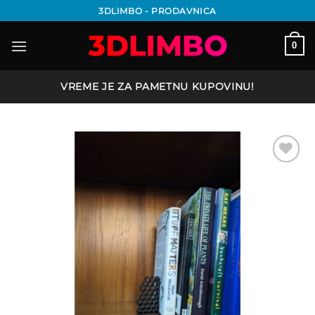
Preskoči
3DLIMBO - PRODAVNICA
na
sadržaj
0
VREME JE ZA PAMETNU KUPOVINU!
Add to
wishlist