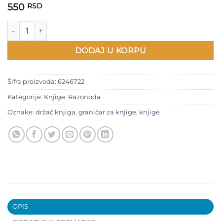
550
RSD
Graničar za knjige na polici količina
DODAJ U KORPU
Šifra proizvoda:
6246722
Kategorije:
Knjige
,
Razonoda
Oznake:
držač knjiga
,
graničar za knjige
,
knjige
OPIS