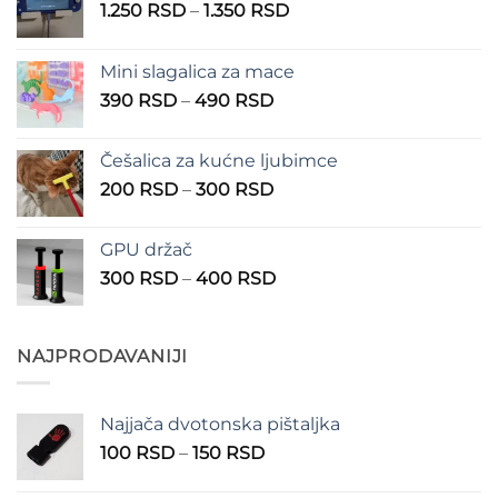
Raspon
1.250
RSD
–
1.350
RSD
cena:
od
Mini slagalica za mace
1.250 RSD
Raspon
390
RSD
–
490
RSD
do
cena:
1.350 RSD
od
Češalica za kućne ljubimce
390 RSD
Raspon
200
RSD
–
300
RSD
do
cena:
490 RSD
od
GPU držač
200 RSD
Raspon
300
RSD
–
400
RSD
do
cena:
300 RSD
od
300 RSD
NAJPRODAVANIJI
do
400 RSD
Najjača dvotonska pištaljka
Raspon
100
RSD
–
150
RSD
cena: