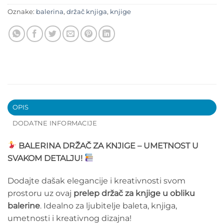
Oznake:
balerina
,
držač knjiga
,
knjige
OPIS
DODATNE INFORMACIJE
BALERINA DRŽAČ ZA KNJIGE – UMETNOST U
SVAKOM DETALJU!
Dodajte dašak elegancije i kreativnosti svom
prostoru uz ovaj
prelep držač za knjige u obliku
balerine
. Idealno za ljubitelje baleta, knjiga,
umetnosti i kreativnog dizajna!