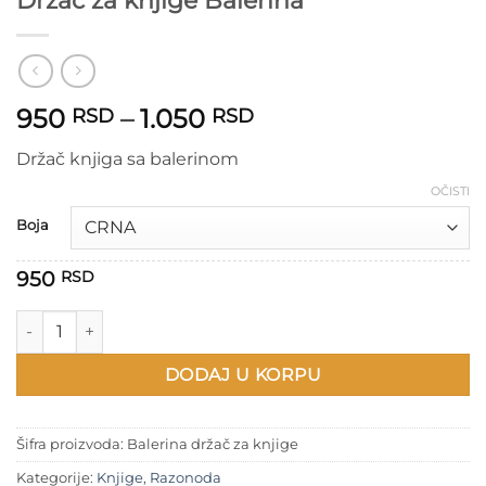
Držač za knjige Balerina
Raspon
950
–
1.050
RSD
RSD
cena:
Držač knjiga sa balerinom
od
950 RSD
OČISTI
do
Boja
1.050 RSD
950
RSD
Držač za knjige Balerina količina
DODAJ U KORPU
Šifra proizvoda:
Balerina držač za knjige
Kategorije:
Knjige
,
Razonoda