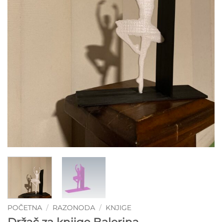
POČETNA
/
RAZONODA
/
KNJIGE