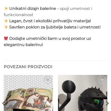
Unikatni dizajn balerine
– spoji umetnost i
funkcionalnost
Lagan, čvrst i ekološki prihvatljiv materijal
Savršen poklon za ljubitelje baleta i umetnosti
Dodajte umetnički šarm u svoj prostor uz
elegantnu balerinu!
POVEZANI PROIZVODI
Add to
Add to
wishlist
wishlist