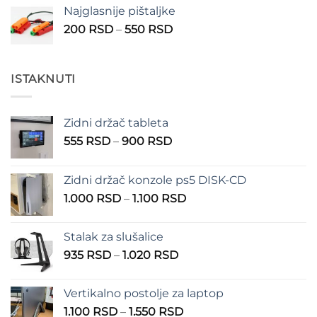
od
Najglasnije pištaljke
210 RSD
Raspon
200
RSD
–
550
RSD
do
cena:
310 RSD
od
200 RSD
ISTAKNUTI
do
550 RSD
Zidni držač tableta
Raspon
555
RSD
–
900
RSD
cena:
od
Zidni držač konzole ps5 DISK-CD
555 RSD
Raspon
1.000
RSD
–
1.100
RSD
do
cena:
900 RSD
od
Stalak za slušalice
1.000 RSD
Raspon
935
RSD
–
1.020
RSD
do
cena:
1.100 RSD
od
Vertikalno postolje za laptop
935 RSD
Raspon
1.100
RSD
–
1.550
RSD
do