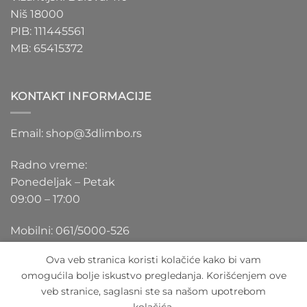
Niš 18000
PIB: 111445561
MB: 65415372
KONTAKT INFORMACIJE
Email: shop@3dlimbo.rs
Radno vreme:
Ponedeljak – Petak
09:00 – 17:00
Mobilni: 061/5000-526
Ova veb stranica koristi kolačiće kako bi vam
omogućila bolje iskustvo pregledanja. Korišćenjem ove
veb stranice, saglasni ste sa našom upotrebom
Visa
PayPal
Stripe
MasterCard
Cash