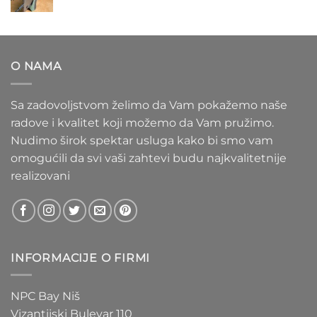
cena:
1.020 RSD
od
1.100 RSD
do
O NAMA
1.550 RSD
Sa zadovoljstvom želimo da Vam pokažemo naše
radove i kvalitet koji možemo da Vam pružimo.
Nudimo širok spektar usluga kako bi smo vam
omogućili da svi vaši zahtevi budu najkvalitetnije
realizovani
INFORMACIJE O FIRMI
NPC Bay Niš
Vizantijski Bulevar 110