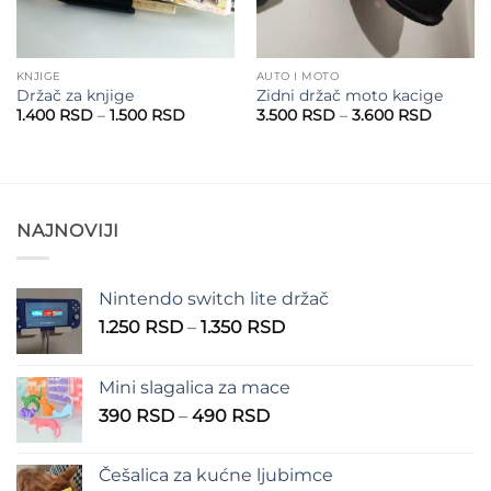
KNJIGE
AUTO I MOTO
Držač za knjige
Zidni držač moto kacige
Raspon
Raspon
1.400
RSD
–
1.500
RSD
3.500
RSD
–
3.600
RSD
cena:
cena:
od
od
1.400 RSD
3.500 
do
do
1.500 RSD
3.600 
NAJNOVIJI
Nintendo switch lite držač
Raspon
1.250
RSD
–
1.350
RSD
cena:
od
Mini slagalica za mace
1.250 RSD
Raspon
390
RSD
–
490
RSD
do
cena:
1.350 RSD
od
Češalica za kućne ljubimce
390 RSD