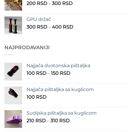
Raspon
200
RSD
–
300
RSD
do
cena:
490 RSD
od
GPU držač
200 RSD
Raspon
300
RSD
–
400
RSD
do
cena:
300 RSD
od
300 RSD
NAJPRODAVANIJI
do
400 RSD
Najjača dvotonska pištaljka
Raspon
100
RSD
–
150
RSD
cena:
od
Najjača pištaljka sa kuglicom
100 RSD
100
RSD
do
150 RSD
Sudijska pištaljka sa kuglicom
Raspon
210
RSD
–
310
RSD
cena: