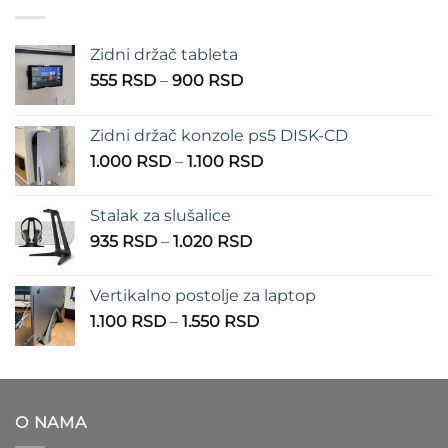
do
550 RSD
Zidni držač tableta
Raspon
555
RSD
–
900
RSD
cena:
od
Zidni držač konzole ps5 DISK-CD
555 RSD
Raspon
1.000
RSD
–
1.100
RSD
do
cena:
900 RSD
od
Stalak za slušalice
1.000 RSD
Raspon
935
RSD
–
1.020
RSD
do
cena:
1.100 RSD
od
Vertikalno postolje za laptop
935 RSD
Raspon
1.100
RSD
–
1.550
RSD
do
cena:
1.020 RSD
od
1.100 RSD
do
O NAMA
1.550 RSD