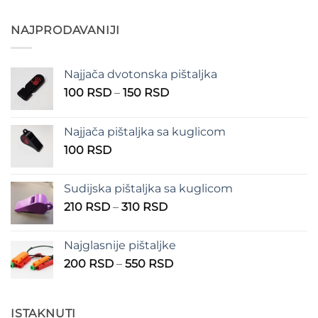
od
300 RSD
NAJPRODAVANIJI
do
400 RSD
Najjača dvotonska pištaljka
Raspon
100
RSD
–
150
RSD
cena:
od
Najjača pištaljka sa kuglicom
100 RSD
100
RSD
do
150 RSD
Sudijska pištaljka sa kuglicom
Raspon
210
RSD
–
310
RSD
cena:
od
Najglasnije pištaljke
210 RSD
Raspon
200
RSD
–
550
RSD
do
cena:
310 RSD
od
200 RSD
ISTAKNUTI