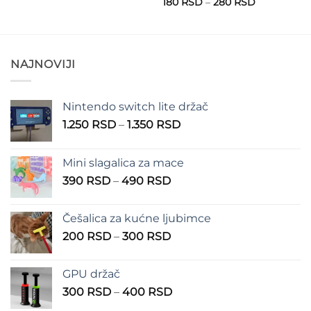
n
Raspon
180
RSD
–
280
RSD
od
cena:
200 RSD
od
do
RSD
180 RSD
300 RSD
do
RSD
280 RSD
NAJNOVIJI
Nintendo switch lite držač
Raspon
1.250
RSD
–
1.350
RSD
cena:
od
Mini slagalica za mace
1.250 RSD
Raspon
390
RSD
–
490
RSD
do
cena:
1.350 RSD
od
Češalica za kućne ljubimce
390 RSD
Raspon
200
RSD
–
300
RSD
do
cena:
490 RSD
od
GPU držač
200 RSD
Raspon
300
RSD
–
400
RSD
do
cena:
300 RSD