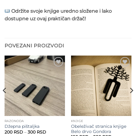
Održite svoje knjige uredno složene i lako
dostupne uz ovaj praktičan držač!
POVEZANI PROIZVODI
Add to
Add to
wishlist
wishlist
RAZONODA
KNJIGE
Obeleživač stranica knjige
Džepna pištaljka
Belo drvo Gondora
Raspon
200
RSD
–
300
RSD
cena: