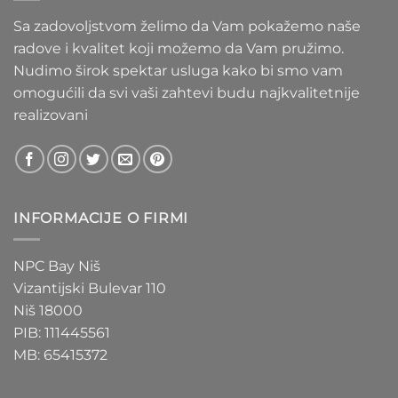
Sa zadovoljstvom želimo da Vam pokažemo naše
radove i kvalitet koji možemo da Vam pružimo.
Nudimo širok spektar usluga kako bi smo vam
omogućili da svi vaši zahtevi budu najkvalitetnije
realizovani
INFORMACIJE O FIRMI
NPC Bay Niš
Vizantijski Bulevar 110
Niš 18000
PIB: 111445561
MB: 65415372