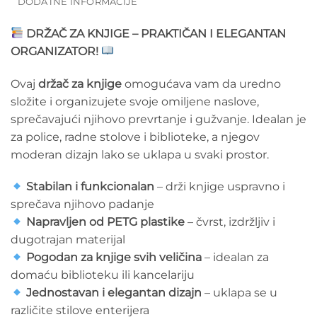
DODATNE INFORMACIJE
DRŽAČ ZA KNJIGE – PRAKTIČAN I ELEGANTAN
ORGANIZATOR!
Ovaj
držač za knjige
omogućava vam da uredno
složite i organizujete svoje omiljene naslove,
sprečavajući njihovo prevrtanje i gužvanje. Idealan je
za police, radne stolove i biblioteke, a njegov
moderan dizajn lako se uklapa u svaki prostor.
Stabilan i funkcionalan
– drži knjige uspravno i
sprečava njihovo padanje
Napravljen od PETG plastike
– čvrst, izdržljiv i
dugotrajan materijal
Pogodan za knjige svih veličina
– idealan za
domaću biblioteku ili kancelariju
Jednostavan i elegantan dizajn
– uklapa se u
različite stilove enterijera