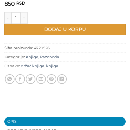
850
RSD
Držač za knjige količina
DODAJ U KORPU
Šifra proizvoda:
4720526
Kategorije:
Knjige
,
Razonoda
Oznake:
držač knjiga
,
knjiga
OPIS