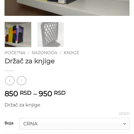
POČETNA
/
RAZONODA
/
KNJIGE
Držač za knjige
Raspon
850
–
950
RSD
RSD
cena:
Držač za knjige
od
850 RSD
OČISTI
do
Boja
950 RSD