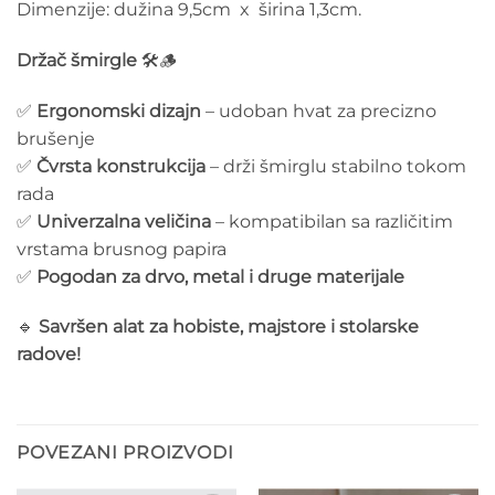
Dimenzije: dužina 9,5cm x širina 1,3cm.
Držač šmirgle
🛠️🪵
✅
Ergonomski dizajn
– udoban hvat za precizno
brušenje
✅
Čvrsta konstrukcija
– drži šmirglu stabilno tokom
rada
✅
Univerzalna veličina
– kompatibilan sa različitim
vrstama brusnog papira
✅
Pogodan za drvo, metal i druge materijale
🔹
Savršen alat za hobiste, majstore i stolarske
radove!
POVEZANI PROIZVODI