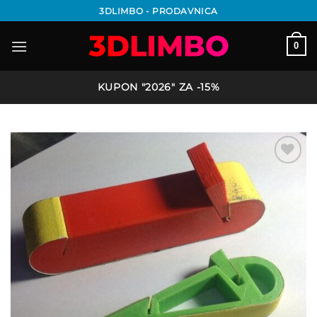
Preskoči
3DLIMBO - PRODAVNICA
na
sadržaj
0
KUPON "2026" ZA -15%
Add to
wishlist