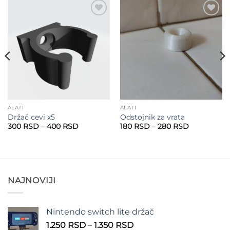
Add to
Add to
wishlist
wishlist
ALATI
ALATI
Držač cevi x5
Odstojnik za vrata
Raspon
Raspon
300
RSD
–
400
RSD
180
RSD
–
280
RSD
cena:
cena:
od
od
300 RSD
180 RSD
do
do
400 RSD
280 RSD
NAJNOVIJI
Nintendo switch lite držač
Raspon
1.250
RSD
–
1.350
RSD