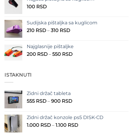
100 RSD
100
RSD
do
150 RSD
Sudijska pištaljka sa kuglicom
Raspon
210
RSD
–
310
RSD
cena:
od
Najglasnije pištaljke
210 RSD
Raspon
200
RSD
–
550
RSD
do
cena:
310 RSD
od
200 RSD
ISTAKNUTI
do
550 RSD
Zidni držač tableta
Raspon
555
RSD
–
900
RSD
cena:
od
Zidni držač konzole ps5 DISK-CD
555 RSD
Raspon
1.000
RSD
–
1.100
RSD
do
cena:
900 RSD