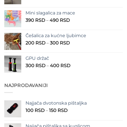
cena:
od
Mini slagalica za mace
1.250 RSD
Raspon
390
RSD
–
490
RSD
do
cena:
1.350 RSD
od
Češalica za kućne ljubimce
390 RSD
Raspon
200
RSD
–
300
RSD
do
cena:
490 RSD
od
GPU držač
200 RSD
Raspon
300
RSD
–
400
RSD
do
cena:
300 RSD
od
300 RSD
NAJPRODAVANIJI
do
400 RSD
Najjača dvotonska pištaljka
Raspon
100
RSD
–
150
RSD
cena:
od
Najjača pištaljka sa kuglicom