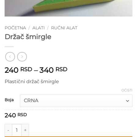
POČETNA
/
ALATI
/
RUČNI ALAT
Držač šmirgle
Raspon
240
–
340
RSD
RSD
cena:
Plastični držač šmirgle
od
240 RSD
OČISTI
do
Boja
340 RSD
240
RSD
Držač šmirgle količina