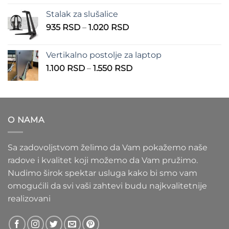
od
Stalak za slušalice
1.000 RSD
Raspon
935
RSD
–
1.020
RSD
do
cena:
1.100 RSD
od
Vertikalno postolje za laptop
935 RSD
Raspon
1.100
RSD
–
1.550
RSD
do
cena:
1.020 RSD
od
1.100 RSD
do
O NAMA
1.550 RSD
Sa zadovoljstvom želimo da Vam pokažemo naše
radove i kvalitet koji možemo da Vam pružimo.
Nudimo širok spektar usluga kako bi smo vam
omogućili da svi vaši zahtevi budu najkvalitetnije
realizovani