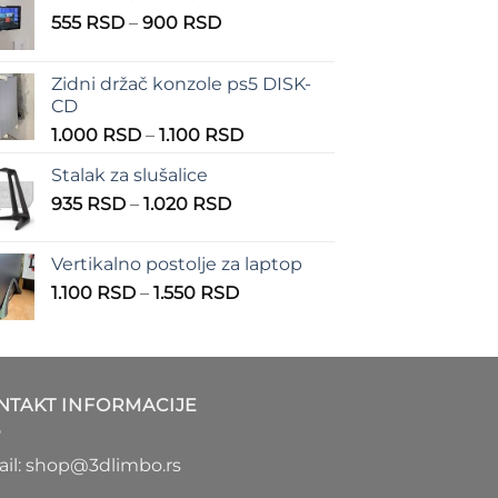
Raspon
555
RSD
–
900
RSD
cena:
od
Zidni držač konzole ps5 DISK-
555 RSD
CD
do
Raspon
1.000
RSD
–
1.100
RSD
900 RSD
cena:
Stalak za slušalice
od
Raspon
935
RSD
–
1.020
RSD
1.000 RSD
cena:
do
od
1.100 RSD
Vertikalno postolje za laptop
935 RSD
Raspon
1.100
RSD
–
1.550
RSD
do
cena:
1.020 RSD
od
1.100 RSD
do
NTAKT INFORMACIJE
1.550 RSD
il: shop@3dlimbo.rs