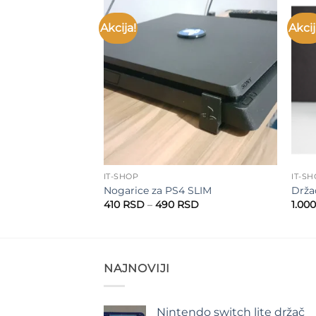
Akcija!
Akcij
Add to
Add to
wishlist
wishlist
IT-SHOP
IT-S
Nogarice za PS4 SLIM
Drža
Raspon
Raspon
0
RSD
410
RSD
–
490
RSD
1.00
cena:
cena:
od
od
1.660 RSD
410 RSD
do
do
1.740 RSD
490 RSD
NAJNOVIJI
Nintendo switch lite držač