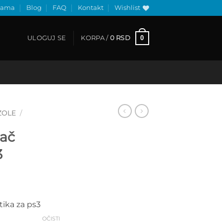
nama
Blog
FAQ
Kontakt
Wishlist
0
ULOGUJ SE
KORPA /
0
RSD
ZOLE
/
žač
3
Raspon
cena:
tika za ps3
od
550 RSD
OČISTI