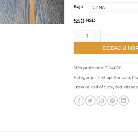
Boja
550
RSD
Call of Duty Držač džojstika z
DODAJ U KO
Šifra proizvoda:
3194058
Kategorije:
IT-Shop
,
Konzole
,
Pla
Oznake:
call of duty
,
cod
,
držac 