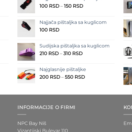
n
Raspon
100
RSD
–
150
RSD
cena:
od
Najjača pištaljka sa kuglicom
RSD
100 RSD
100
RSD
do
RSD
150 RSD
Sudijska pištaljka sa kuglicom
Raspon
210
RSD
–
310
RSD
cena:
od
Najglasnije pištaljke
210 RSD
Raspon
200
RSD
–
550
RSD
do
cena:
310 RSD
od
D
200 RSD
do
INFORMACIJE O FIRMI
KO
D
550 RSD
NPC Bay Niš
Ema
Vizantijski Bulevar 110