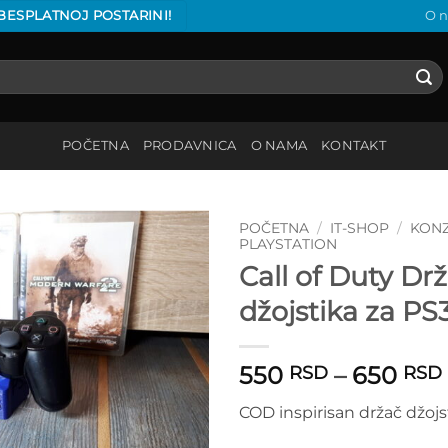
 BESPLATNOJ POSTARINI!
O 
POČETNA
PRODAVNICA
O NAMA
KONTAKT
POČETNA
/
IT-SHOP
/
KON
PLAYSTATION
Call of Duty Dr
Add to
wishlist
džojstika za PS
550
–
650
RSD
RSD
COD inspirisan držač džojs