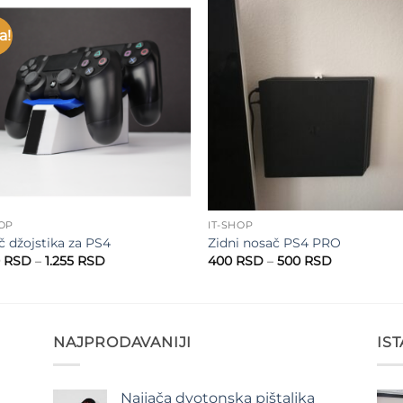
a!
Add to
Add 
wishlist
wishl
HOP
IT-SHOP
č džojstika za PS4
Zidni nosač PS4 PRO
Raspon
Raspon
0
RSD
–
1.255
RSD
400
RSD
–
500
RSD
cena:
cena:
od
od
1.000 RSD
400 RSD
do
do
1.255 RSD
500 RSD
NAJPRODAVANIJI
IS
Najjača dvotonska pištaljka