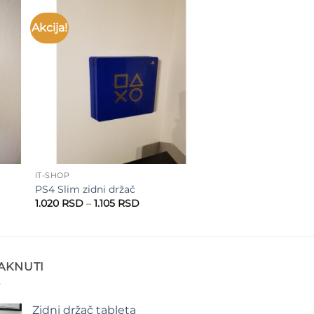
Akcija!
to
Add to
ist
wishlist
IT-SHOP
PS4 Slim zidni držač
Raspon
1.020
RSD
–
1.105
RSD
cena:
od
1.020 RSD
do
1.105 RSD
TAKNUTI
Zidni držač tableta