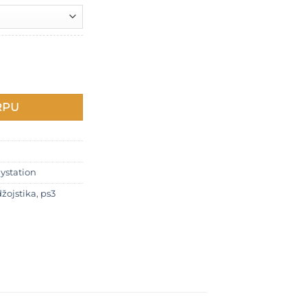
do
650 RSD
a PS3 količina
RPU
ystation
džojstika
,
ps3