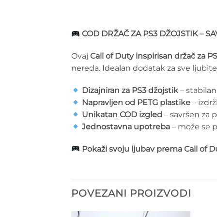
COD DRŽAČ ZA PS3 DŽOJSTIK – S
Ovaj
Call of Duty inspirisan držač za P
nereda. Idealan dodatak za sve ljubite
Dizajniran za PS3 džojstik
– stabilan
Napravljen od PETG plastike
– izdrž
Unikatan COD izgled
– savršen za p
Jednostavna upotreba
– može se pos
Pokaži svoju ljubav prema Call of D
POVEZANI PROIZVODI