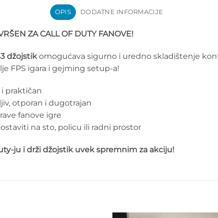
OPIS
DODATNE INFORMACIJE
AVRŠEN ZA CALL OF DUTY FANOVE!
S3 džojstik
omogućava sigurno i uredno skladištenje kontro
lje FPS igara i gejming setup-a!
 i praktičan
ljiv, otporan i dugotrajan
rave fanove igre
taviti na sto, policu ili radni prostor
uty-ju i drži džojstik uvek spremnim za akciju!