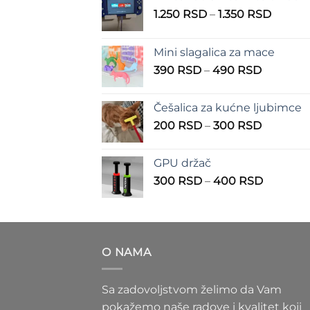
Raspo
1.250
RSD
–
1.350
RSD
cena:
od
Mini slagalica za mace
1.250 
Raspon
390
RSD
–
490
RSD
do
cena:
1.350 
od
Češalica za kućne ljubimce
390 RSD
Raspon
200
RSD
–
300
RSD
do
cena:
490 RSD
od
GPU držač
200 RSD
Raspon
300
RSD
–
400
RSD
do
cena:
300 RSD
od
300 RS
do
O NAMA
400 RS
Sa zadovoljstvom želimo da Vam
pokažemo naše radove i kvalitet koji