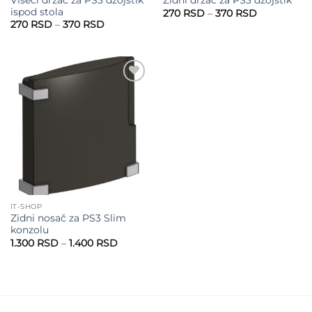
Zidni držač za PS3 džojstik
ispod stola
Raspon
270
RSD
–
370
RSD
cena:
Raspon
270
RSD
–
370
RSD
od
cena:
270 RSD
od
do
270 RSD
370 RSD
do
370 RSD
Add to
wishlist
IT-SHOP
Zidni nosač za PS3 Slim
konzolu
Raspon
1.300
RSD
–
1.400
RSD
cena:
od
1.300 RSD
do
1.400 RSD