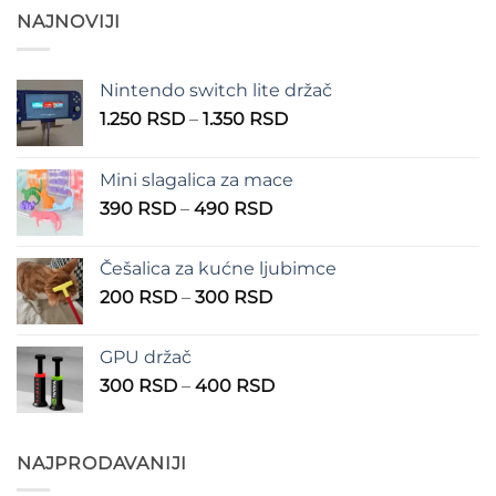
NAJNOVIJI
Nintendo switch lite držač
Raspon
1.250
RSD
–
1.350
RSD
cena:
od
Mini slagalica za mace
1.250 RSD
Raspon
390
RSD
–
490
RSD
do
cena:
1.350 RSD
od
Češalica za kućne ljubimce
390 RSD
Raspon
200
RSD
–
300
RSD
do
cena:
490 RSD
od
GPU držač
200 RSD
Raspon
300
RSD
–
400
RSD
do
cena:
300 RSD
od
300 RSD
NAJPRODAVANIJI
do