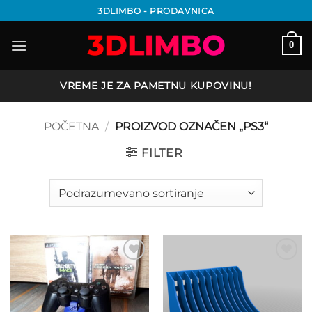
Preskoči
3DLIMBO - PRODAVNICA
na
sadržaj
0
VREME JE ZA PAMETNU KUPOVINU!
POČETNA
/
PROIZVOD OZNAČEN „PS3“
FILTER
Add to
Add to
wishlist
wishlist