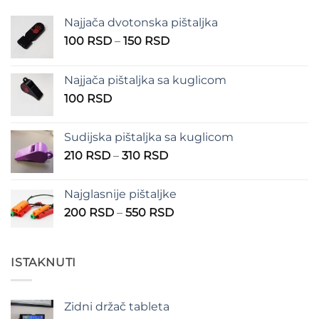
400 RSD
Najjača dvotonska pištaljka
Raspon
100
RSD
–
150
RSD
cena:
od
Najjača pištaljka sa kuglicom
100 RSD
100
RSD
do
150 RSD
Sudijska pištaljka sa kuglicom
Raspon
210
RSD
–
310
RSD
cena:
od
Najglasnije pištaljke
210 RSD
Raspon
200
RSD
–
550
RSD
do
cena:
310 RSD
od
200 RSD
ISTAKNUTI
do
550 RSD
Zidni držač tableta