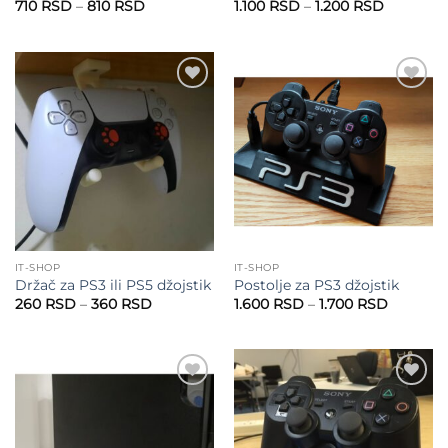
Raspon
Raspon
710
RSD
–
810
RSD
1.100
RSD
–
1.200
RSD
cena:
cena:
od
od
710 RSD
1.100 RS
do
do
810 RSD
1.200 RS
Add to
Add to
wishlist
wishlist
IT-SHOP
IT-SHOP
Držač za PS3 ili PS5 džojstik
Postolje za PS3 džojstik
Raspon
Raspon
260
RSD
–
360
RSD
1.600
RSD
–
1.700
RSD
cena:
cena:
od
od
260 RSD
1.600 R
do
do
360 RSD
1.700 R
Add to
Add to
wishlist
wishlist