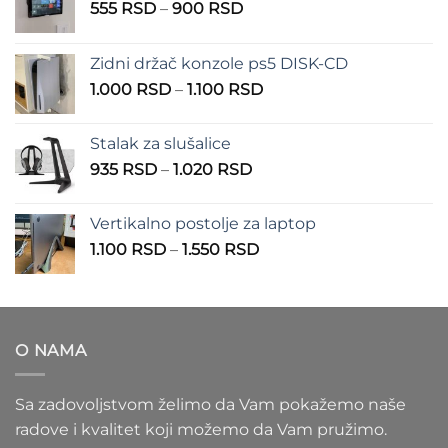
Raspon
555
RSD
–
900
RSD
cena:
od
Zidni držač konzole ps5 DISK-CD
555 RSD
Raspon
1.000
RSD
–
1.100
RSD
do
cena:
900 RSD
od
Stalak za slušalice
1.000 RSD
Raspon
935
RSD
–
1.020
RSD
do
cena:
1.100 RSD
od
Vertikalno postolje za laptop
935 RSD
Raspon
1.100
RSD
–
1.550
RSD
do
cena:
1.020 RSD
od
1.100 RSD
do
O NAMA
1.550 RSD
Sa zadovoljstvom želimo da Vam pokažemo naše
radove i kvalitet koji možemo da Vam pružimo.