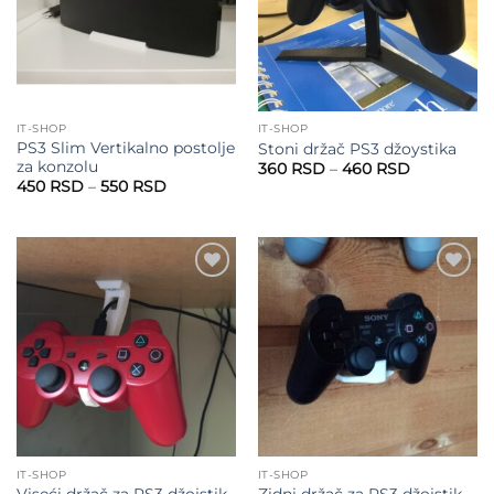
IT-SHOP
IT-SHOP
PS3 Slim Vertikalno postolje
Stoni držač PS3 džoystika
za konzolu
Raspon
360
RSD
–
460
RSD
cena:
Raspon
450
RSD
–
550
RSD
od
cena:
360 RSD
od
do
450 RSD
460 RSD
do
550 RSD
Add to
Add to
wishlist
wishlist
IT-SHOP
IT-SHOP
Viseći držač za PS3 džojstik