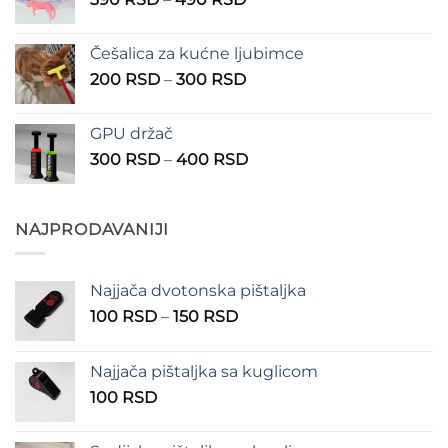
do
cena:
1.350 RSD
od
Češalica za kućne ljubimce
390 RSD
Raspon
200
RSD
–
300
RSD
do
cena:
490 RSD
od
GPU držač
200 RSD
Raspon
300
RSD
–
400
RSD
do
cena:
300 RSD
od
300 RSD
NAJPRODAVANIJI
do
400 RSD
Najjača dvotonska pištaljka
Raspon
100
RSD
–
150
RSD
cena:
od
Najjača pištaljka sa kuglicom
100 RSD
100
RSD
do
150 RSD