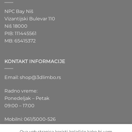
NPC Bay Niš
Vizantijski Bulevar 110
Niš 18000
PIB: 111445561
MB: 65415372
KONTAKT INFORMACIJE
Email: shop@3dlimbo.rs
Radno vreme:
Ponedeljak – Petak
09:00 – 17:00
Mobilni: 061/5000-526
Ova veb stranica koristi kolačiće kako bi vam