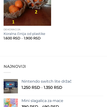
DEKORACIJA
Koralna činija od plastike
Raspon
1.600
RSD
–
1.900
RSD
cena:
od
1.600 RSD
do
1.900 RSD
NAJNOVIJI
Nintendo switch lite držač
Raspon
1.250
RSD
–
1.350
RSD
cena:
od
Mini slagalica za mace
1.250 RSD
Raspon
390
RSD
–
490
RSD