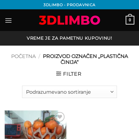
Preskoči
3DLIMBO - PRODAVNICA
na
sadržaj
0
VREME JE ZA PAMETNU KUPOVINU!
POČETNA
/
PROIZVOD OZNAČEN „PLASTIČNA
ČINIJA“
FILTER
Add to
wishlist