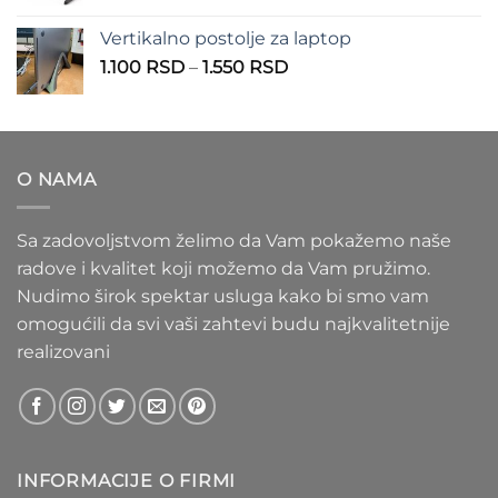
cena:
1.100 RSD
od
Vertikalno postolje za laptop
935 RSD
Raspon
1.100
RSD
–
1.550
RSD
do
cena:
1.020 RSD
od
1.100 RSD
do
O NAMA
1.550 RSD
Sa zadovoljstvom želimo da Vam pokažemo naše
radove i kvalitet koji možemo da Vam pružimo.
Nudimo širok spektar usluga kako bi smo vam
omogućili da svi vaši zahtevi budu najkvalitetnije
realizovani
INFORMACIJE O FIRMI