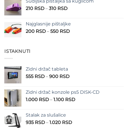
Sudijska pištaljka sa kuglicom
Raspon
210
RSD
–
310
RSD
cena:
od
Najglasnije pištaljke
210 RSD
Raspon
200
RSD
–
550
RSD
do
cena:
310 RSD
od
200 RSD
ISTAKNUTI
do
550 RSD
Zidni držač tableta
Raspon
555
RSD
–
900
RSD
cena:
od
Zidni držač konzole ps5 DISK-CD
555 RSD
Raspon
1.000
RSD
–
1.100
RSD
do
cena:
900 RSD
od
Stalak za slušalice
1.000 RSD
Raspon
935
RSD
–
1.020
RSD
do