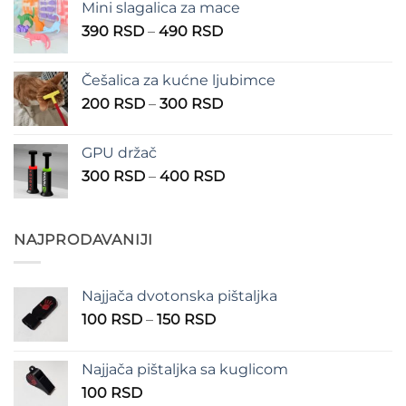
Mini slagalica za mace
1.250 RSD
Raspon
390
RSD
–
490
RSD
do
cena:
1.350 RSD
od
Češalica za kućne ljubimce
390 RSD
Raspon
200
RSD
–
300
RSD
do
cena:
490 RSD
od
GPU držač
200 RSD
Raspon
300
RSD
–
400
RSD
do
cena:
300 RSD
od
300 RSD
NAJPRODAVANIJI
do
400 RSD
Najjača dvotonska pištaljka
Raspon
100
RSD
–
150
RSD
cena:
od
Najjača pištaljka sa kuglicom
100 RSD
100
RSD
do