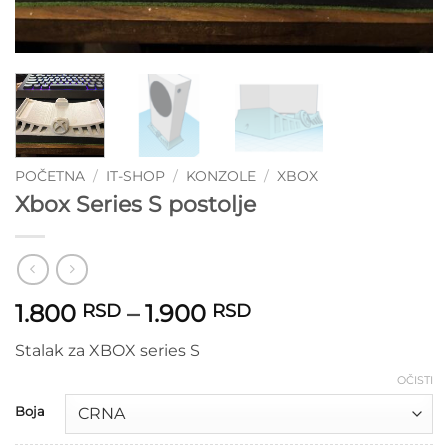
POČETNA
/
IT-SHOP
/
KONZOLE
/
XBOX
Xbox Series S postolje
Raspon
1.800
–
1.900
RSD
RSD
cena:
Stalak za XBOX series S
od
1.800 RSD
OČISTI
do
Boja
1.900 RSD