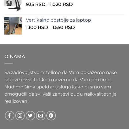
Raspon
935
RSD
–
1.020
RSD
do
cena:
1.100 RSD
od
Vertikalno postolje za laptop
935 RSD
Raspon
1.100
RSD
–
1.550
RSD
do
cena:
1.020 RSD
od
1.100 RSD
do
O NAMA
1.550 RSD
Sa zadovoljstvom želimo da Vam pokažemo naše
radove i kvalitet koji možemo da Vam pružimo.
Nudimo širok spektar usluga kako bi smo vam
omogućili da svi vaši zahtevi budu najkvalitetnije
realizovani