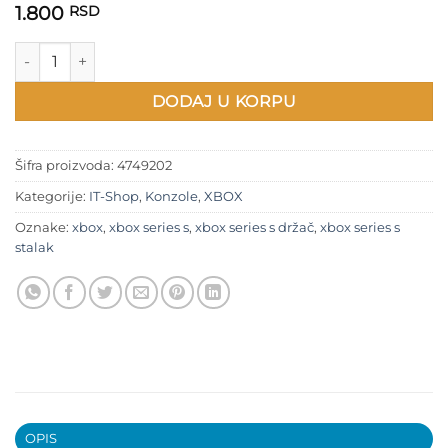
1.800
RSD
Xbox Series S postolje količina
DODAJ U KORPU
Šifra proizvoda:
4749202
Kategorije:
IT-Shop
,
Konzole
,
XBOX
Oznake:
xbox
,
xbox series s
,
xbox series s držač
,
xbox series s
stalak
OPIS