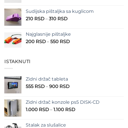
150 RSD
Sudijska pištaljka sa kuglicom
Raspon
210
RSD
–
310
RSD
cena:
od
Najglasnije pištaljke
210 RSD
Raspon
200
RSD
–
550
RSD
do
cena:
310 RSD
od
200 RSD
ISTAKNUTI
do
550 RSD
Zidni držač tableta
Raspon
555
RSD
–
900
RSD
cena:
od
Zidni držač konzole ps5 DISK-CD
555 RSD
Raspon
1.000
RSD
–
1.100
RSD
do
cena:
900 RSD
od
Stalak za slušalice
1.000 RSD