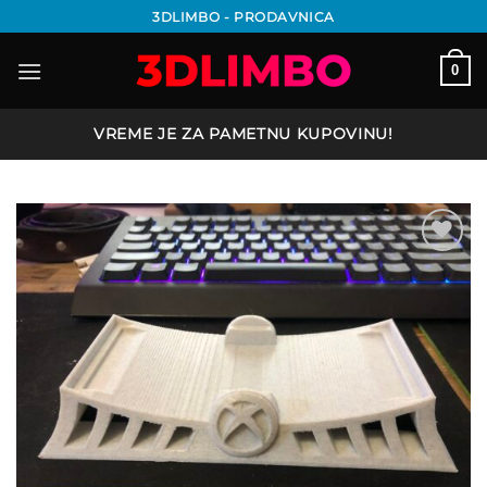
Preskoči
3DLIMBO - PRODAVNICA
na
sadržaj
0
VREME JE ZA PAMETNU KUPOVINU!
Add to
wishlist