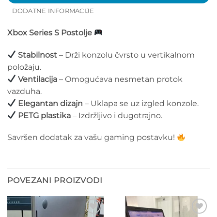
DODATNE INFORMACIJE
Xbox Series S Postolje
Stabilnost
– Drži konzolu čvrsto u vertikalnom
položaju.
Ventilacija
– Omogućava nesmetan protok
vazduha.
Elegantan dizajn
– Uklapa se uz izgled konzole.
PETG plastika
– Izdržljivo i dugotrajno.
Savršen dodatak za vašu gaming postavku!
POVEZANI PROIZVODI