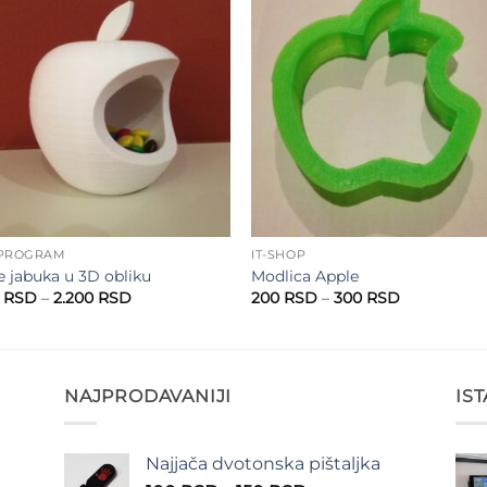
Add to
Add 
wishlist
wishl
 PROGRAM
IT-SHOP
e jabuka u 3D obliku
Modlica Apple
Raspon
Raspon
0
RSD
–
2.200
RSD
200
RSD
–
300
RSD
cena:
cena:
od
od
2.100 RSD
200 RSD
do
do
2.200 RSD
300 RSD
NAJPRODAVANIJI
IS
Najjača dvotonska pištaljka