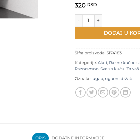
320
RSD
Ugaoni držač količina
DODAJ U KO
Šifra proizvoda:
5174183
Kategorije:
Alati
,
Razne kućne st
Raznovrsno
,
Sve za kuću
,
Za va
Oznake:
ugao
,
ugaoni držač
OPIS
DODATNE INFORMACIJE