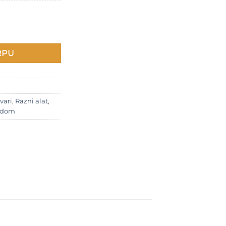
RPU
vari
,
Razni alat
,
š dom