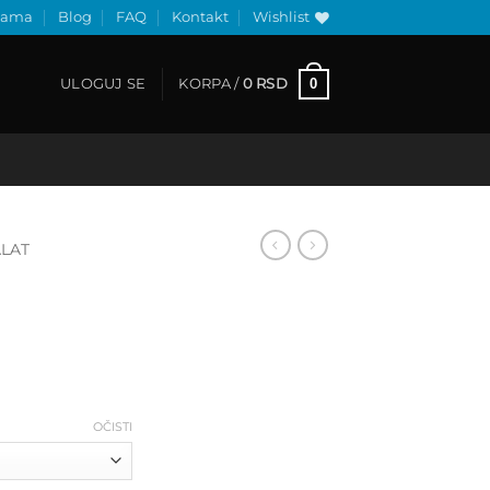
nama
Blog
FAQ
Kontakt
Wishlist
0
ULOGUJ SE
KORPA /
0
RSD
ALAT
Raspon
cena:
od
320 RSD
OČISTI
do
420 RSD