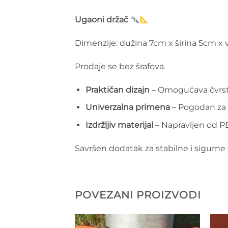
Ugaoni držač
Dimenzije: dužina 7cm x širina 5cm x 
Prodaje se bez šrafova.
Praktičan dizajn
– Omogućava čvrst
Univerzalna primena
– Pogodan za n
Izdržljiv materijal
– Napravljen od P
Savršen dodatak za stabilne i sigurne
POVEZANI PROIZVODI