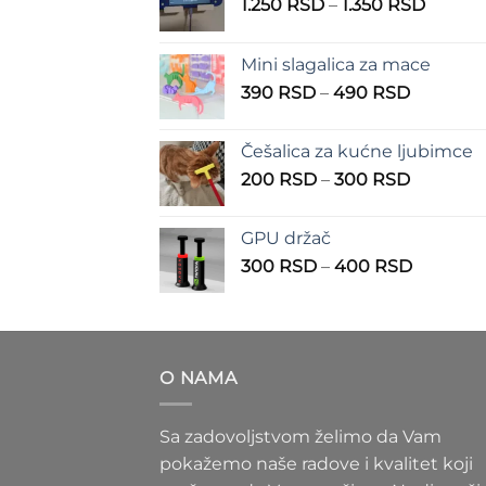
Raspo
1.250
RSD
–
1.350
RSD
cena:
od
Mini slagalica za mace
1.250 
Raspon
390
RSD
–
490
RSD
do
cena:
1.350 
od
Češalica za kućne ljubimce
390 RSD
Raspon
200
RSD
–
300
RSD
do
cena:
490 RSD
od
GPU držač
200 RSD
Raspon
300
RSD
–
400
RSD
do
cena:
300 RSD
od
300 RS
do
O NAMA
400 RS
Sa zadovoljstvom želimo da Vam
pokažemo naše radove i kvalitet koji