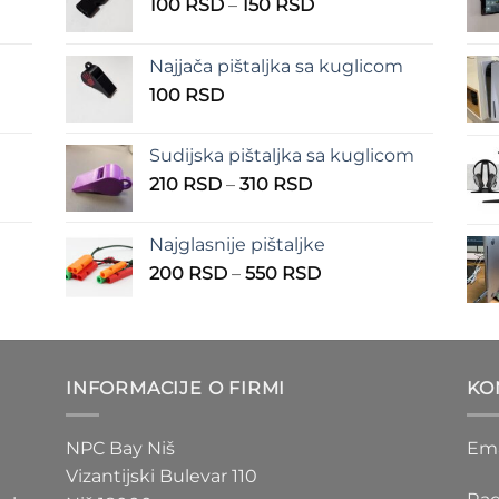
n
Raspon
100
RSD
–
150
RSD
cena:
od
Najjača pištaljka sa kuglicom
RSD
100 RSD
100
RSD
do
RSD
150 RSD
Sudijska pištaljka sa kuglicom
Raspon
210
RSD
–
310
RSD
cena:
od
Najglasnije pištaljke
210 RSD
Raspon
200
RSD
–
550
RSD
do
cena:
310 RSD
od
D
200 RSD
do
INFORMACIJE O FIRMI
KO
D
550 RSD
NPC Bay Niš
Ema
Vizantijski Bulevar 110