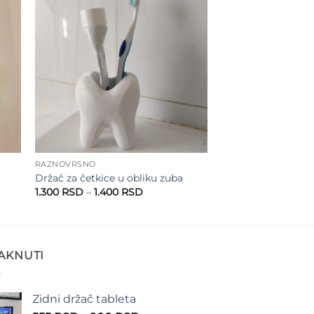
to
Add to
ist
wishlist
RAZNOVRSNO
Držač za četkice u obliku zuba
Raspon
1.300
RSD
–
1.400
RSD
cena:
od
1.300 RSD
do
1.400 RSD
TAKNUTI
Zidni držač tableta