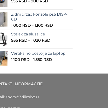
Raspon
555
RSD
–
900
RSD
cena:
od
Zidni držač konzole ps5 DISK-
555 RSD
CD
do
Raspon
1.000
RSD
–
1.100
RSD
900 RSD
cena:
Stalak za slušalice
od
Raspon
935
RSD
–
1.020
RSD
1.000 RSD
cena:
do
od
1.100 RSD
Vertikalno postolje za laptop
935 RSD
Raspon
1.100
RSD
–
1.550
RSD
do
cena:
1.020 RSD
od
1.100 RSD
do
NTAKT INFORMACIJE
1.550 RSD
il: shop@3dlimbo.rs