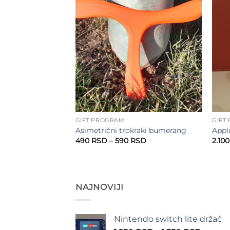
Add to
Add to
wishlist
wishlist
GIFT PROGRAM
GIFT
nice
Asimetrični trokraki bumerang
Appl
Raspon
Raspon
SD
490
RSD
–
590
RSD
2.10
cena:
cena:
od
od
130 RSD
490 RSD
do
do
220 RSD
590 RSD
NAJNOVIJI
Nintendo switch lite držač