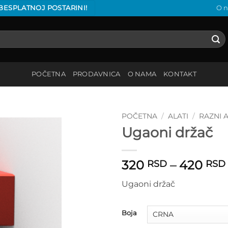
 BESPLATNOJ POSTARINI!
O 
POČETNA
PRODAVNICA
O NAMA
KONTAKT
POČETNA
/
ALATI
/
RAZNI 
Ugaoni držač
Add to
wishlist
320
–
420
RSD
RSD
Ugaoni držač
Boja