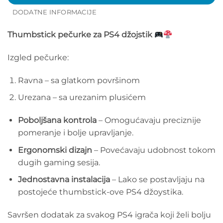
DODATNE INFORMACIJE
Thumbstick pečurke za PS4 džojstik
Izgled pečurke:
Ravna – sa glatkom površinom
Urezana – sa urezanim plusićem
Poboljšana kontrola
– Omogućavaju preciznije
pomeranje i bolje upravljanje.
Ergonomski dizajn
– Povećavaju udobnost tokom
dugih gaming sesija.
Jednostavna instalacija
– Lako se postavljaju na
postojeće thumbstick-ove PS4 džoystika.
Savršen dodatak za svakog PS4 igrača koji želi bolju