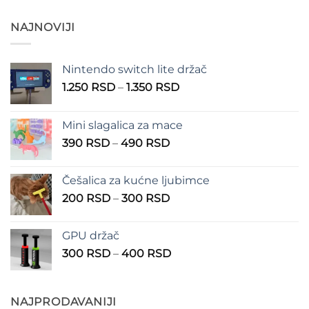
NAJNOVIJI
Nintendo switch lite držač
Raspon
1.250
RSD
–
1.350
RSD
cena:
od
Mini slagalica za mace
1.250 RSD
Raspon
390
RSD
–
490
RSD
do
cena:
1.350 RSD
od
Češalica za kućne ljubimce
390 RSD
Raspon
200
RSD
–
300
RSD
do
cena:
490 RSD
od
GPU držač
200 RSD
Raspon
300
RSD
–
400
RSD
do
cena:
300 RSD
od
300 RSD
NAJPRODAVANIJI