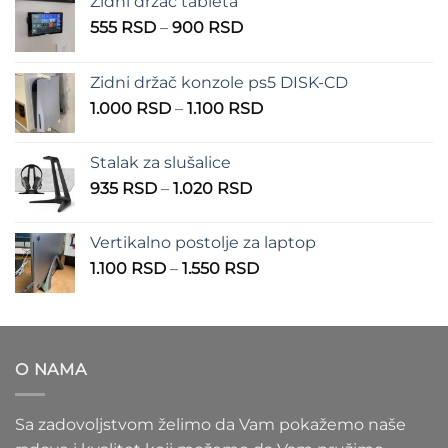
Zidni držač tableta
Raspon
555
RSD
–
900
RSD
cena:
od
Zidni držač konzole ps5 DISK-CD
555 RSD
Raspon
1.000
RSD
–
1.100
RSD
do
cena:
900 RSD
od
Stalak za slušalice
1.000 RSD
Raspon
935
RSD
–
1.020
RSD
do
cena:
1.100 RSD
od
Vertikalno postolje za laptop
935 RSD
Raspon
1.100
RSD
–
1.550
RSD
do
cena:
1.020 RSD
od
1.100 RSD
do
O NAMA
1.550 RSD
Sa zadovoljstvom želimo da Vam pokažemo naše