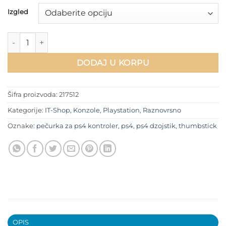
Izgled
Thumbstick pečurke za PS4 džojstik količina
DODAJ U KORPU
Šifra proizvoda:
217512
Kategorije:
IT-Shop
,
Konzole
,
Playstation
,
Raznovrsno
Oznake:
pečurka za ps4 kontroler
,
ps4
,
ps4 dzojstik
,
thumbstick
OPIS