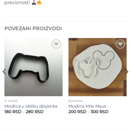
preciznost!
POVEZANI PROIZVODI
Add to
Add to
wishlist
wishlist
IT-SHOP
KUHINJA
Modlica u obliku džojstika
Modlica Miki Maus
Raspon
Raspon
180
RSD
–
280
RSD
200
RSD
–
300
RSD
cena:
cena:
od
od
180 RSD
200 RSD
do
do
280 RSD
300 RSD