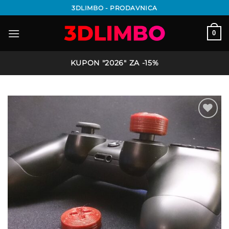
Preskoči
3DLIMBO - PRODAVNICA
na
sadržaj
0
KUPON "2026" ZA -15%
Add to
wishlist