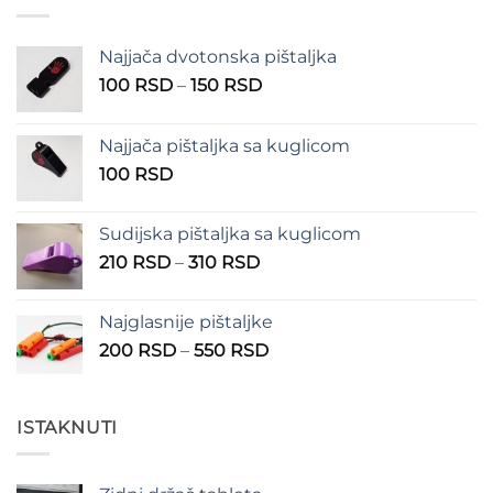
do
400 RSD
Najjača dvotonska pištaljka
Raspon
100
RSD
–
150
RSD
cena:
od
Najjača pištaljka sa kuglicom
100 RSD
100
RSD
do
150 RSD
Sudijska pištaljka sa kuglicom
Raspon
210
RSD
–
310
RSD
cena:
od
Najglasnije pištaljke
210 RSD
Raspon
200
RSD
–
550
RSD
do
cena:
310 RSD
od
200 RSD
ISTAKNUTI
do
550 RSD