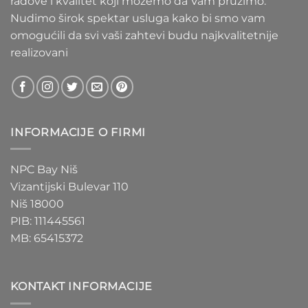
radove i kvalitet koji možemo da Vam pružimo.
Nudimo širok spektar usluga kako bi smo vam
omogućili da svi vaši zahtevi budu najkvalitetnije
realizovani
INFORMACIJE O FIRMI
NPC Bay Niš
Vizantijski Bulevar 110
Niš 18000
PIB: 111445561
MB: 65415372
KONTAKT INFORMACIJE