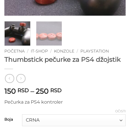
POČETNA
/
IT-SHOP
/
KONZOLE
/
PLAYSTATION
Thumbstick pečurke za PS4 džojstik
Raspon
150
–
250
RSD
RSD
cena:
Pečurka za PS4 kontroler
od
150 RSD
OČISTI
do
Boja
250 RSD