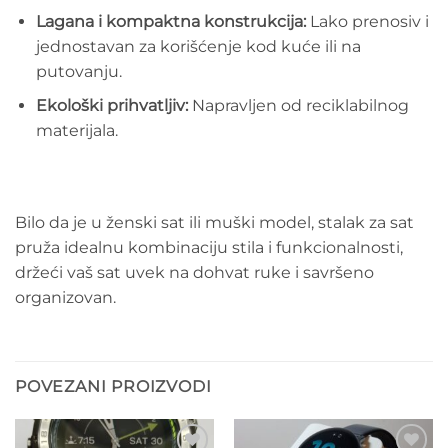
Lagana i kompaktna konstrukcija:
Lako prenosiv i
jednostavan za korišćenje kod kuće ili na
putovanju.
Ekološki prihvatljiv:
Napravljen od reciklabilnog
materijala.
Bilo da je u ženski sat ili muški model, stalak za sat
pruža idealnu kombinaciju stila i funkcionalnosti,
držeći vaš sat uvek na dohvat ruke i savršeno
organizovan.
POVEZANI PROIZVODI