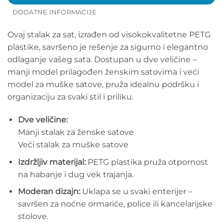
DODATNE INFORMACIJE
Ovaj stalak za sat, izrađen od visokokvalitetne PETG
plastike, savršeno je rešenje za sigurno i elegantno
odlaganje vašeg sata. Dostupan u dve veličine –
manji model prilagođen ženskim satovima i veći
model za muške satove, pruža idealnu podršku i
organizaciju za svaki stil i priliku.
Dve veličine:
Manji stalak za ženske satove
Veći stalak za muške satove
Izdržljiv materijal:
PETG plastika pruža otpornost
na habanje i dug vek trajanja.
Moderan dizajn:
Uklapa se u svaki enterijer –
savršen za noćne ormariće, police ili kancelarijske
stolove.