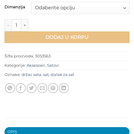
Dimenzija
Stalak za sat količina
DODAJ U KORPU
Šifra proizvoda:
3053563
Kategorije:
Aksesoari
,
Satovi
Oznake:
držac sata
,
sat
,
stalak za sat
OPIS