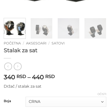
POČETNA
/
AKSESOARI
/
SATOVI
Stalak za sat
Raspon
340
–
440
RSD
RSD
cena:
Držač / stalak za sat
od
340 RSD
OČISTI
do
Boja
440 RSD