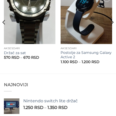
Add to
Add to
wishlist
wishlist
AKSESOARI
AKSESOARI
Postolje za Samsung Galaxy
Držač za sat
Active 2
Raspon
570
RSD
–
670
RSD
cena:
Raspon
1.100
RSD
–
1.200
RSD
od
cena:
570 RSD
od
do
1.100 RS
670 RSD
do
1.200 RS
NAJNOVIJI
Nintendo switch lite držač
Raspon
1.250
RSD
–
1.350
RSD
cena: