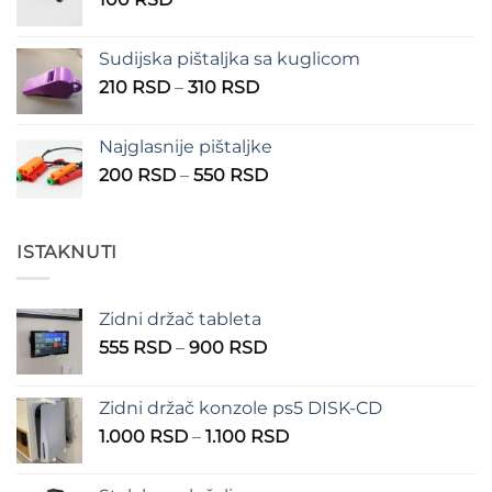
do
150 RSD
Sudijska pištaljka sa kuglicom
Raspon
210
RSD
–
310
RSD
cena:
od
Najglasnije pištaljke
210 RSD
Raspon
200
RSD
–
550
RSD
do
cena:
310 RSD
od
200 RSD
ISTAKNUTI
do
550 RSD
Zidni držač tableta
Raspon
555
RSD
–
900
RSD
cena:
od
Zidni držač konzole ps5 DISK-CD
555 RSD
Raspon
1.000
RSD
–
1.100
RSD
do
cena:
900 RSD
od