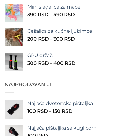
od
Mini slagalica za mace
1.250 RSD
Raspon
390
RSD
–
490
RSD
do
cena:
1.350 RSD
od
Češalica za kućne ljubimce
390 RSD
Raspon
200
RSD
–
300
RSD
do
cena:
490 RSD
od
GPU držač
200 RSD
Raspon
300
RSD
–
400
RSD
do
cena:
300 RSD
od
300 RSD
NAJPRODAVANIJI
do
400 RSD
Najjača dvotonska pištaljka
Raspon
100
RSD
–
150
RSD
cena:
od
Najjača pištaljka sa kuglicom
100 RSD
100
RSD