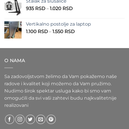
Stalak za slušalice
1.000 RSD
Raspon
935
RSD
–
1.020
RSD
do
cena:
1.100 RSD
od
Vertikalno postolje za laptop
935 RSD
Raspon
1.100
RSD
–
1.550
RSD
do
cena:
1.020 RSD
od
1.100 RSD
do
O NAMA
1.550 RSD
Sa zadovoljstvom želimo da Vam pokažemo naše
radove i kvalitet koji možemo da Vam pružimo.
Nudimo širok spektar usluga kako bi smo vam
omogućili da svi vaši zahtevi budu najkvalitetnije
realizovani