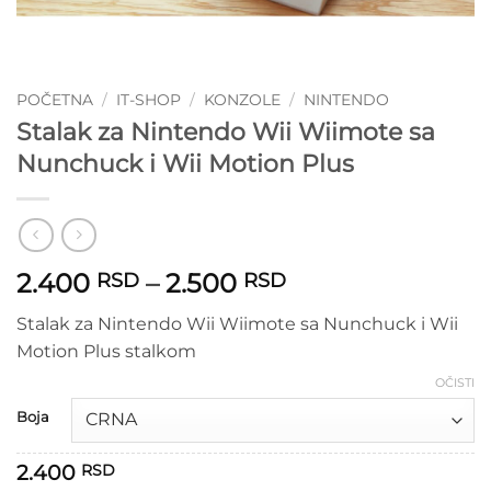
POČETNA
/
IT-SHOP
/
KONZOLE
/
NINTENDO
Stalak za Nintendo Wii Wiimote sa
Nunchuck i Wii Motion Plus
Raspon
2.400
–
2.500
RSD
RSD
cena:
Stalak za Nintendo Wii Wiimote sa Nunchuck i Wii
od
Motion Plus stalkom
2.400 RSD
do
OČISTI
2.500 RSD
Boja
2.400
RSD