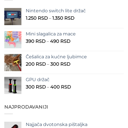
Nintendo switch lite držač
Raspon
1.250
RSD
–
1.350
RSD
cena:
od
Mini slagalica za mace
1.250 RSD
Raspon
390
RSD
–
490
RSD
do
cena:
1.350 RSD
od
Češalica za kućne ljubimce
390 RSD
Raspon
200
RSD
–
300
RSD
do
cena:
490 RSD
od
GPU držač
200 RSD
Raspon
300
RSD
–
400
RSD
do
cena:
300 RSD
od
300 RSD
NAJPRODAVANIJI
do
400 RSD
Najjača dvotonska pištaljka