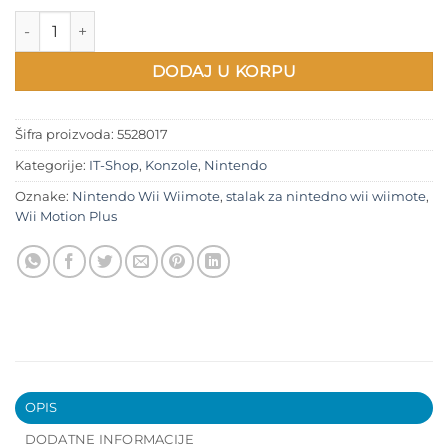
Stalak za Nintendo Wii Wiimote sa Nunchuck i Wii Motion Plu
DODAJ U KORPU
Šifra proizvoda:
5528017
Kategorije:
IT-Shop
,
Konzole
,
Nintendo
Oznake:
Nintendo Wii Wiimote
,
stalak za nintedno wii wiimote
,
Wii Motion Plus
OPIS
DODATNE INFORMACIJE