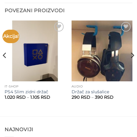
POVEZANI PROIZVODI
Akcija!
Add to
Add to
wishlist
wishlist
IT-SHOP
AUDIO
PS4 Slim zidni držač
Držač za slušalice
Raspon
Raspon
1.020
RSD
–
1.105
RSD
290
RSD
–
390
RSD
cena:
cena:
od
od
1.020 RSD
290 RSD
do
do
1.105 RSD
390 RSD
NAJNOVIJI