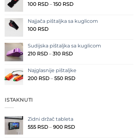
Raspon
100
RSD
–
150
RSD
cena:
od
Najjača pištaljka sa kuglicom
100 RSD
100
RSD
do
150 RSD
Sudijska pištaljka sa kuglicom
Raspon
210
RSD
–
310
RSD
cena:
od
Najglasnije pištaljke
210 RSD
Raspon
200
RSD
–
550
RSD
do
cena:
310 RSD
od
200 RSD
ISTAKNUTI
do
550 RSD
Zidni držač tableta
Raspon
555
RSD
–
900
RSD
cena: