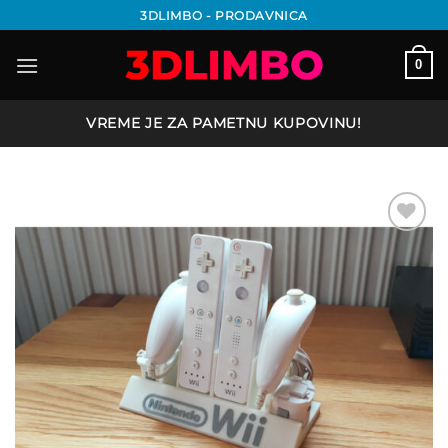
Preskoči
3DLIMBO - PRODAVNICA
na
sadržaj
0
VREME JE ZA PAMETNU KUPOVINU!
Add to
wishlist