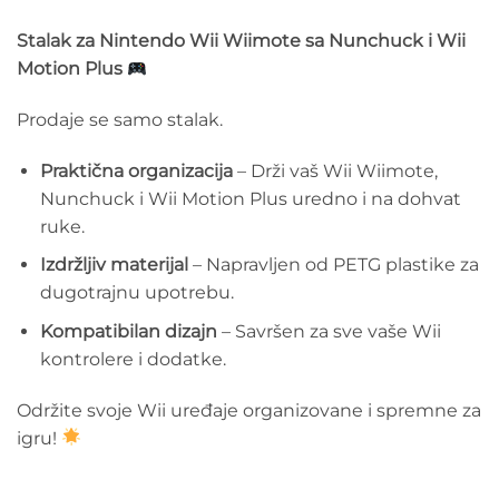
Stalak za Nintendo Wii Wiimote sa Nunchuck i Wii
Motion Plus
Prodaje se samo stalak.
Praktična organizacija
– Drži vaš Wii Wiimote,
Nunchuck i Wii Motion Plus uredno i na dohvat
ruke.
Izdržljiv materijal
– Napravljen od PETG plastike za
dugotrajnu upotrebu.
Kompatibilan dizajn
– Savršen za sve vaše Wii
kontrolere i dodatke.
Održite svoje Wii uređaje organizovane i spremne za
igru!