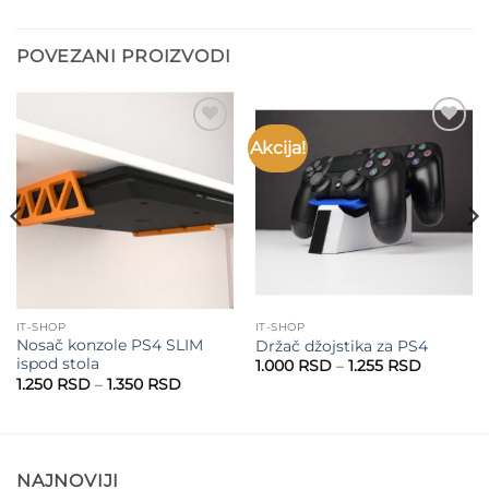
POVEZANI PROIZVODI
Akcija!
Add to
Add to
wishlist
wishlist
IT-SHOP
IT-SHOP
Nosač konzole PS4 SLIM
Držač džojstika za PS4
ispod stola
Raspon
1.000
RSD
–
1.255
RSD
cena:
Raspon
1.250
RSD
–
1.350
RSD
od
cena:
1.000 RS
od
do
1.250 RSD
1.255 RS
do
1.350 RSD
NAJNOVIJI