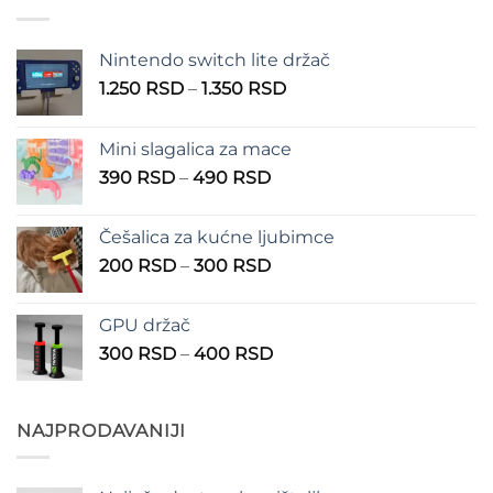
Nintendo switch lite držač
Raspon
1.250
RSD
–
1.350
RSD
cena:
od
Mini slagalica za mace
1.250 RSD
Raspon
390
RSD
–
490
RSD
do
cena:
1.350 RSD
od
Češalica za kućne ljubimce
390 RSD
Raspon
200
RSD
–
300
RSD
do
cena:
490 RSD
od
GPU držač
200 RSD
Raspon
300
RSD
–
400
RSD
do
cena:
300 RSD
od
300 RSD
NAJPRODAVANIJI
do
400 RSD