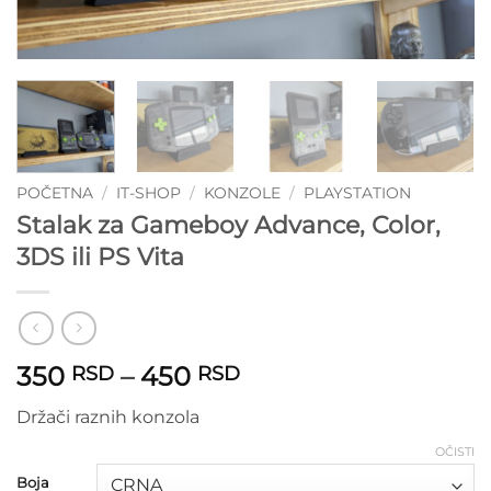
POČETNA
/
IT-SHOP
/
KONZOLE
/
PLAYSTATION
Stalak za Gameboy Advance, Color,
3DS ili PS Vita
Raspon
350
–
450
RSD
RSD
cena:
Držači raznih konzola
od
350 RSD
OČISTI
do
Boja