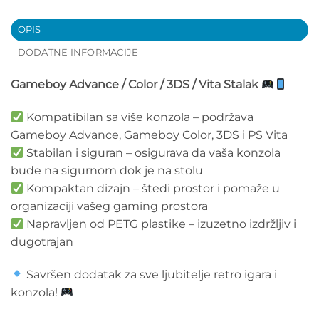
OPIS
DODATNE INFORMACIJE
Gameboy Advance / Color / 3DS / Vita Stalak
Kompatibilan sa više konzola – podržava
Gameboy Advance, Gameboy Color, 3DS i PS Vita
Stabilan i siguran – osigurava da vaša konzola
bude na sigurnom dok je na stolu
Kompaktan dizajn – štedi prostor i pomaže u
organizaciji vašeg gaming prostora
Napravljen od PETG plastike – izuzetno izdržljiv i
dugotrajan
Savršen dodatak za sve ljubitelje retro igara i
konzola!