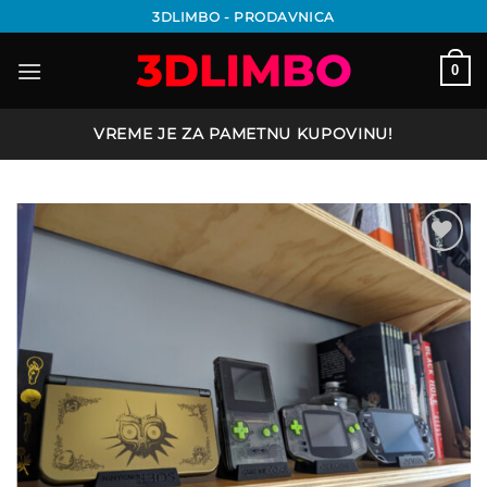
Preskoči
3DLIMBO - PRODAVNICA
na
sadržaj
0
VREME JE ZA PAMETNU KUPOVINU!
Add to
wishlist