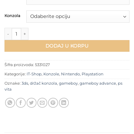
450 RSD
Konzola
Stalak za Gameboy Advance, Color, 3DS ili PS Vita količina
DODAJ U KORPU
Šifra proizvoda:
5331027
Kategorije:
IT-Shop
,
Konzole
,
Nintendo
,
Playstation
Oznake:
3ds
,
držač konzola
,
gameboy
,
gameboy advance
,
ps
vita