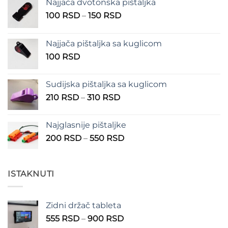
Najjača dvotonska pištaljka
Raspon
100
RSD
–
150
RSD
cena:
od
Najjača pištaljka sa kuglicom
100 RSD
100
RSD
do
150 RSD
Sudijska pištaljka sa kuglicom
Raspon
210
RSD
–
310
RSD
cena:
od
Najglasnije pištaljke
210 RSD
Raspon
200
RSD
–
550
RSD
do
cena:
310 RSD
od
200 RSD
ISTAKNUTI
do
550 RSD
Zidni držač tableta
Raspon
555
RSD
–
900
RSD