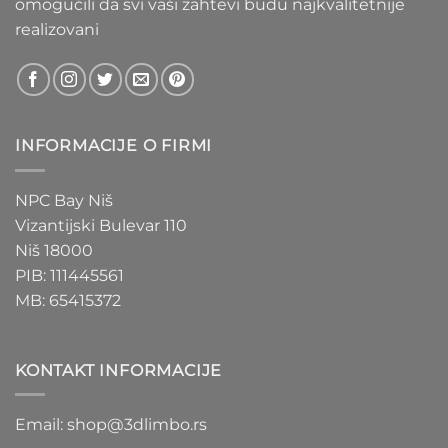
omogućili da svi vaši zahtevi budu najkvalitetnije
realizovani
INFORMACIJE O FIRMI
NPC Bay Niš
Vizantijski Bulevar 110
Niš 18000
PIB: 111445561
MB: 65415372
KONTAKT INFORMACIJE
Email: shop@3dlimbo.rs