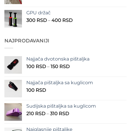
cena:
490 RSD
od
GPU držač
200 RSD
Raspon
300
RSD
–
400
RSD
do
cena:
300 RSD
od
300 RSD
NAJPRODAVANIJI
do
400 RSD
Najjača dvotonska pištaljka
Raspon
100
RSD
–
150
RSD
cena:
od
Najjača pištaljka sa kuglicom
100 RSD
100
RSD
do
150 RSD
Sudijska pištaljka sa kuglicom
Raspon
210
RSD
–
310
RSD
cena:
od
Najglasnije pištaljke