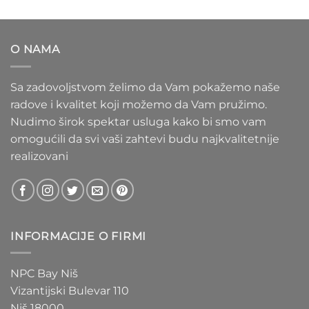
od
1.100 RSD
do
O NAMA
1.550 RSD
Sa zadovoljstvom želimo da Vam pokažemo naše
radove i kvalitet koji možemo da Vam pružimo.
Nudimo širok spektar usluga kako bi smo vam
omogućili da svi vaši zahtevi budu najkvalitetnije
realizovani
INFORMACIJE O FIRMI
NPC Bay Niš
Vizantijski Bulevar 110
Niš 18000