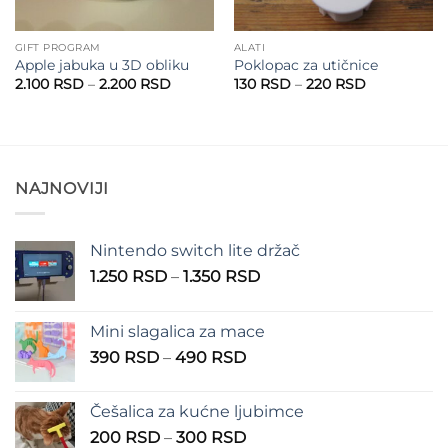
GIFT PROGRAM
ALATI
Apple jabuka u 3D obliku
Poklopac za utičnice
Raspon
Raspon
2.100
RSD
–
2.200
RSD
130
RSD
–
220
RSD
cena:
cena:
od
od
RSD
2.100 RSD
130 RSD
do
do
SD
2.200 RSD
220 RSD
NAJNOVIJI
Nintendo switch lite držač
Raspon
1.250
RSD
–
1.350
RSD
cena:
od
Mini slagalica za mace
1.250 RSD
Raspon
390
RSD
–
490
RSD
do
cena:
1.350 RSD
od
Češalica za kućne ljubimce
390 RSD
Raspon
200
RSD
–
300
RSD
do