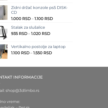
od
Zidni držač konzole ps5 DISK-
555 RSD
CD
do
Raspon
1.000
RSD
–
1.100
RSD
900 RSD
cena:
Stalak za slušalice
od
Raspon
935
RSD
–
1.020
RSD
1.000 RSD
cena:
do
od
1.100 RSD
Vertikalno postolje za laptop
935 RSD
Raspon
1.100
RSD
–
1.550
RSD
do
cena:
1.020 RSD
od
1.100 RSD
do
NTAKT INFORMACIJE
1.550 RSD
il: shop@3dlimbo.rs
no vreme:
edeljak – Petak