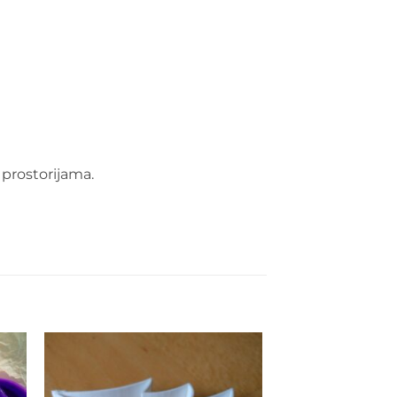
prostorijama.
to
Add to
ist
wishlist