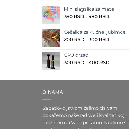
od
Mini slagalica za mace
1.250 
Raspon
390
RSD
–
490
RSD
do
cena:
1.350 
od
Češalica za kućne ljubimce
390 RSD
Raspon
200
RSD
–
300
RSD
do
cena:
490 RSD
od
GPU držač
200 RSD
Raspon
300
RSD
–
400
RSD
do
cena:
300 RSD
od
300 RS
do
O NAMA
400 RS
Sa zadovoljstvom želimo da Vam
pokažemo naše radove i kvalitet koji
možemo da Vam pružimo. Nudimo ši