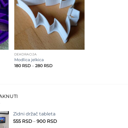
DEKORACIJA
Modlica jelkica
Raspon
180
RSD
–
280
RSD
cena:
od
180 RSD
do
280 RSD
TAKNUTI
Zidni držač tableta
Raspon
555
RSD
–
900
RSD
cena: