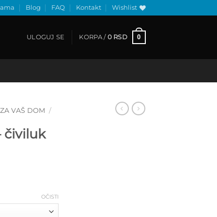
nama
Blog
FAQ
Kontakt
Wishlist
0
ULOGUJ SE
KORPA /
0
RSD
ZA VAŠ DOM
/
 čiviluk
Raspon
cena:
od
200 RSD
OČISTI
do