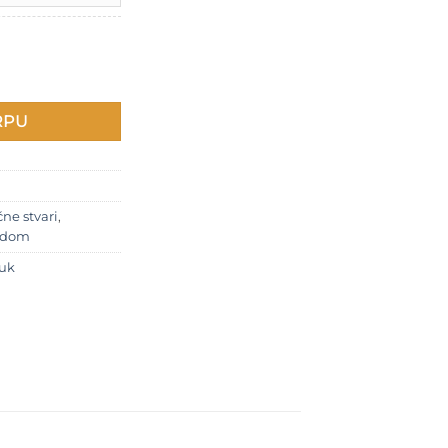
300 RSD
a
RPU
ne stvari
,
š dom
luk