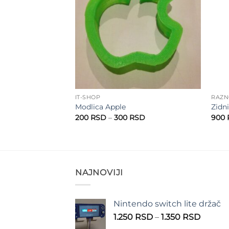
IT-SHOP
RAZ
Modlica Apple
Zidni
Raspon
Raspon
SD
200
RSD
–
300
RSD
900
cena:
cena:
od
od
530 RSD
200 RSD
do
do
630 RSD
300 RSD
NAJNOVIJI
Nintendo switch lite držač
Raspo
1.250
RSD
–
1.350
RSD
cena: