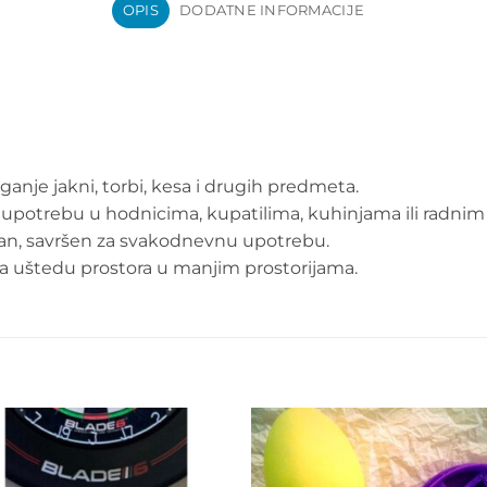
OPIS
DODATNE INFORMACIJE
ganje jakni, torbi, kesa i drugih predmeta.
upotrebu u hodnicima, kupatilima, kuhinjama ili radnim 
ilan, savršen za svakodnevnu upotrebu.
a uštedu prostora u manjim prostorijama.
Add to
Add 
wishlist
wishl