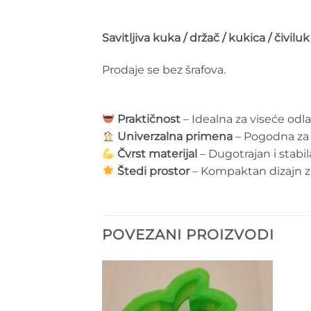
Savitljiva kuka / držač / kukica / čiviluk
Prodaje se bez šrafova.
Praktičnost
– Idealna za viseće odla
Univerzalna primena
– Pogodna za 
Čvrst materijal
– Dugotrajan i stab
Štedi prostor
– Kompaktan dizajn z
POVEZANI PROIZVODI
Add to
Add to
wishlist
wishlist