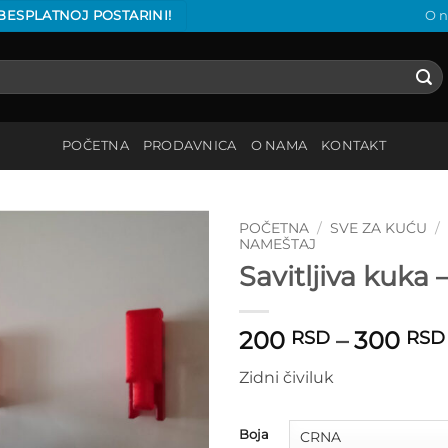
 BESPLATNOJ POSTARINI!
O 
POČETNA
PRODAVNICA
O NAMA
KONTAKT
POČETNA
/
SVE ZA KUĆU
/
NAMEŠTAJ
Savitljiva kuka –
Add to
wishlist
200
–
300
RSD
RSD
Zidni čiviluk
Boja