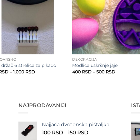
NOVRSNO
DEKORACIJA
 držač 6 strelica za pikado
Modlica uskršnje jaje
Raspon
Raspon
RSD
–
1.000
RSD
400
RSD
–
500
RSD
cena:
cena:
od
od
900 RSD
400 RSD
do
do
1.000 RSD
500 RSD
NAJPRODAVANIJI
IS
Najjača dvotonska pištaljka
n
Raspon
100
RSD
–
150
RSD
cena: