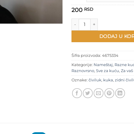
200
RSD
Savitljiva kuka - čiviluk količin
DODAJ U KO
Šifra proizvoda:
4675334
Kategorije:
Nameštaj
,
Razne kuć
Raznovrsno
,
Sve za kuću
,
Za va
Oznake:
čiviluk
,
kuka
,
zidni čivi