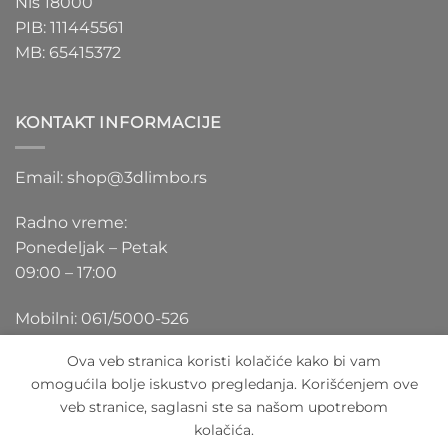
Niš 18000
PIB: 111445561
MB: 65415372
KONTAKT INFORMACIJE
Email: shop@3dlimbo.rs
Radno vreme:
Ponedeljak – Petak
09:00 – 17:00
Mobilni: 061/5000-526
Ova veb stranica koristi kolačiće kako bi vam
omogućila bolje iskustvo pregledanja. Korišćenjem ove
veb stranice, saglasni ste sa našom upotrebom
Visa
PayPal
Stripe
MasterCard
Cash
kolačića.
On