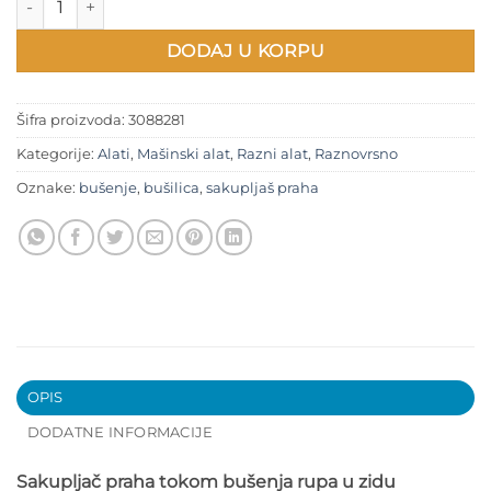
DODAJ U KORPU
Šifra proizvoda:
3088281
Kategorije:
Alati
,
Mašinski alat
,
Razni alat
,
Raznovrsno
Oznake:
bušenje
,
bušilica
,
sakupljaš praha
OPIS
DODATNE INFORMACIJE
Sakupljač praha tokom bušenja rupa u zidu