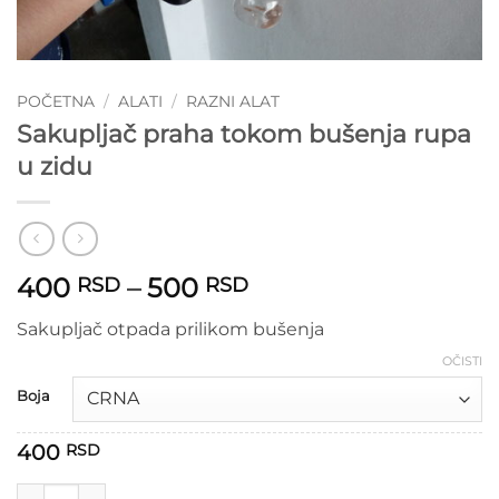
POČETNA
/
ALATI
/
RAZNI ALAT
Sakupljač praha tokom bušenja rupa
u zidu
Raspon
400
–
500
RSD
RSD
cena:
Sakupljač otpada prilikom bušenja
od
400 RSD
OČISTI
do
Boja
500 RSD
400
RSD
Sakupljač praha tokom bušenja rupa u zidu količina