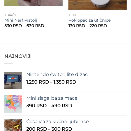
IGRAČKE
ALATI
Mini Nerf Pištolj
Poklopac za utičnice
Raspon
Raspon
530
RSD
–
630
RSD
130
RSD
–
220
RSD
cena:
cena:
od
od
530 RSD
130 RSD
do
do
630 RSD
220 RSD
NAJNOVIJI
Nintendo switch lite držač
Raspon
1.250
RSD
–
1.350
RSD
cena:
od
Mini slagalica za mace
1.250 RSD
Raspon
390
RSD
–
490
RSD
do
cena:
1.350 RSD
od
Češalica za kućne ljubimce
390 RSD
Raspon
200
RSD
–
300
RSD
do