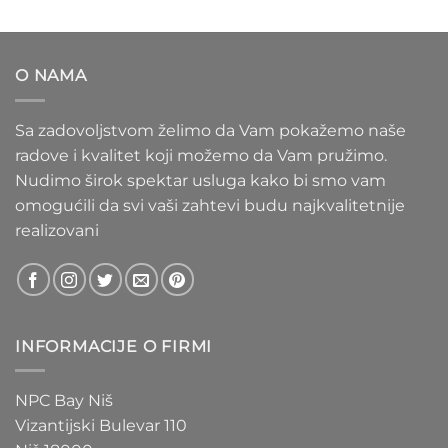
od
1.100 RSD
do
O NAMA
1.550 RSD
Sa zadovoljstvom želimo da Vam pokažemo naše
radove i kvalitet koji možemo da Vam pružimo.
Nudimo širok spektar usluga kako bi smo vam
omogućili da svi vaši zahtevi budu najkvalitetnije
realizovani
INFORMACIJE O FIRMI
NPC Bay Niš
Vizantijski Bulevar 110