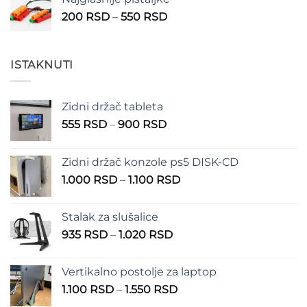
210 RSD
Raspon
200
RSD
–
550
RSD
do
cena:
310 RSD
od
200 RSD
ISTAKNUTI
do
550 RSD
Zidni držač tableta
Raspon
555
RSD
–
900
RSD
cena:
od
Zidni držač konzole ps5 DISK-CD
555 RSD
Raspon
1.000
RSD
–
1.100
RSD
do
cena:
900 RSD
od
Stalak za slušalice
1.000 RSD
Raspon
935
RSD
–
1.020
RSD
do
cena:
1.100 RSD
od
Vertikalno postolje za laptop
935 RSD
Raspon
1.100
RSD
–
1.550
RSD
do
cena:
1.020 RSD