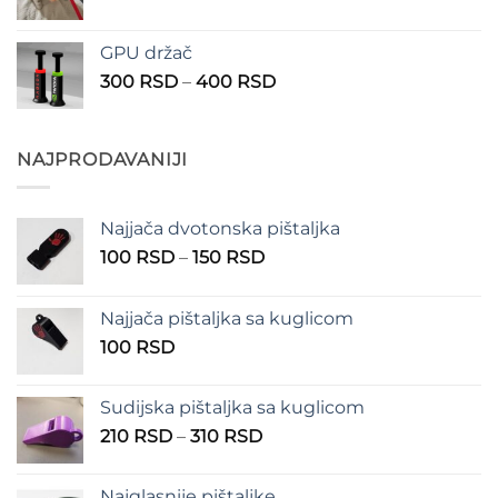
cena:
490 RSD
od
GPU držač
200 RSD
Raspon
300
RSD
–
400
RSD
do
cena:
300 RSD
od
300 RSD
NAJPRODAVANIJI
do
400 RSD
Najjača dvotonska pištaljka
Raspon
100
RSD
–
150
RSD
cena:
od
Najjača pištaljka sa kuglicom
100 RSD
100
RSD
do
150 RSD
Sudijska pištaljka sa kuglicom
Raspon
210
RSD
–
310
RSD
cena:
od
Najglasnije pištaljke