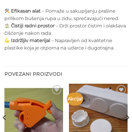
Efikasan alat
– Pomaže u sakupljanju prašine
prilikom bušenja rupa u zidu, sprečavajući nered.
Čistiji radni prostor
– Drži prostor čistim i olakšava
čišćenje nakon rada.
Izdržljiv materijal
– Napravljen od kvalitetne
plastike koja je otporna na udarce i dugotrajna.
POVEZANI PROIZVODI
Akcija!
Add to
Add to
wishlist
wishlist