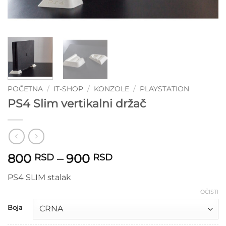
POČETNA
/
IT-SHOP
/
KONZOLE
/
PLAYSTATION
PS4 Slim vertikalni držač
Raspon
800
–
900
RSD
RSD
cena:
PS4 SLIM stalak
od
800 RSD
OČISTI
do
Boja
900 RSD