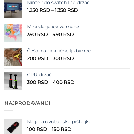
Nintendo switch lite držač
Raspon
1.250
RSD
–
1.350
RSD
cena:
od
Mini slagalica za mace
1.250 RSD
Raspon
390
RSD
–
490
RSD
do
cena:
1.350 RSD
od
Češalica za kućne ljubimce
390 RSD
Raspon
200
RSD
–
300
RSD
do
cena:
490 RSD
od
GPU držač
200 RSD
Raspon
300
RSD
–
400
RSD
do
cena:
300 RSD
od
300 RSD
NAJPRODAVANIJI
do
400 RSD
Najjača dvotonska pištaljka
Raspon
100
RSD
–
150
RSD