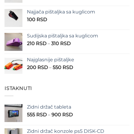
cena:
od
Najjača pištaljka sa kuglicom
100 RSD
100
RSD
do
150 RSD
Sudijska pištaljka sa kuglicom
Raspon
210
RSD
–
310
RSD
cena:
od
Najglasnije pištaljke
210 RSD
Raspon
200
RSD
–
550
RSD
do
cena:
310 RSD
od
200 RSD
ISTAKNUTI
do
550 RSD
Zidni držač tableta
Raspon
555
RSD
–
900
RSD
cena:
od
Zidni držač konzole ps5 DISK-CD
555 RSD