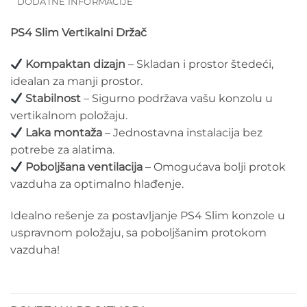
DODATNE INFORMACIJE
PS4 Slim Vertikalni Držač
Kompaktan dizajn
– Skladan i prostor štedeći,
idealan za manji prostor.
Stabilnost
– Sigurno podržava vašu konzolu u
vertikalnom položaju.
Laka montaža
– Jednostavna instalacija bez
potrebe za alatima.
Poboljšana ventilacija
– Omogućava bolji protok
vazduha za optimalno hlađenje.
Idealno rešenje za postavljanje PS4 Slim konzole u
uspravnom položaju, sa poboljšanim protokom
vazduha!