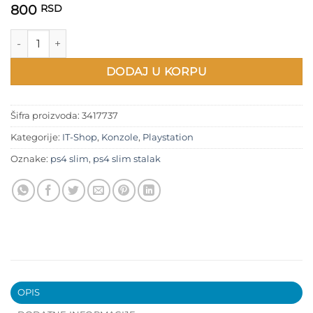
800
RSD
PS4 Slim vertikalni držač količina
DODAJ U KORPU
Šifra proizvoda:
3417737
Kategorije:
IT-Shop
,
Konzole
,
Playstation
Oznake:
ps4 slim
,
ps4 slim stalak
OPIS