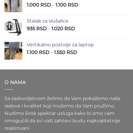
Raspon
1.000
RSD
–
1.100
RSD
do
cena:
900 RSD
od
Stalak za slušalice
1.000 RSD
Raspon
935
RSD
–
1.020
RSD
do
cena:
1.100 RSD
od
Vertikalno postolje za laptop
935 RSD
Raspon
1.100
RSD
–
1.550
RSD
do
cena:
1.020 RSD
od
1.100 RSD
do
O NAMA
1.550 RSD
Sa zadovoljstvom želimo da Vam pokažemo naše
radove i kvalitet koji možemo da Vam pružimo.
Nudimo širok spektar usluga kako bi smo vam
omogućili da svi vaši zahtevi budu najkvalitetnije
realizovani