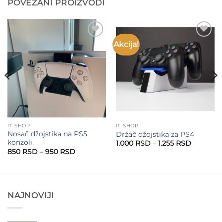
POVEZANI PROIZVODI
Akcija!
Add to
Add to
wishlist
wishlist
IT-SHOP
IT-SHOP
Nosač džojstika na PS5
Držač džojstika za PS4
konzoli
Raspon
1.000
RSD
–
1.255
RSD
cena:
Raspon
850
RSD
–
950
RSD
od
cena:
1.000 RS
od
do
850 RSD
1.255 RS
do
950 RSD
NAJNOVIJI