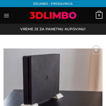
Preskoči
3DLIMBO - PRODAVNICA
na
sadržaj
0
VREME JE ZA PAMETNU KUPOVINU!
Add to
wishlist