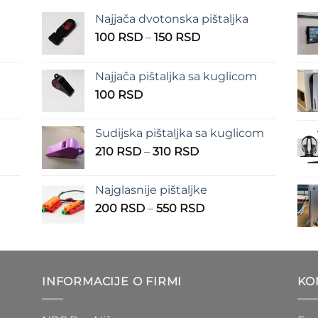
Najjača dvotonska pištaljka
n
Raspon
100
RSD
–
150
RSD
cena:
od
Najjača pištaljka sa kuglicom
RSD
100 RSD
100
RSD
do
RSD
150 RSD
Sudijska pištaljka sa kuglicom
Raspon
210
RSD
–
310
RSD
cena:
od
Najglasnije pištaljke
210 RSD
Raspon
200
RSD
–
550
RSD
do
cena:
310 RSD
od
D
200 RSD
do
INFORMACIJE O FIRMI
KO
D
550 RSD