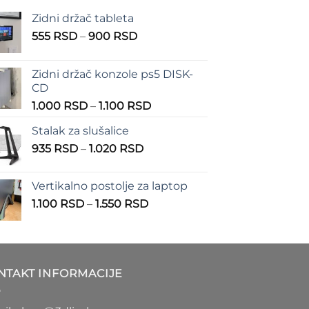
Zidni držač tableta
Raspon
555
RSD
–
900
RSD
cena:
od
Zidni držač konzole ps5 DISK-
555 RSD
CD
do
Raspon
1.000
RSD
–
1.100
RSD
900 RSD
cena:
Stalak za slušalice
od
Raspon
935
RSD
–
1.020
RSD
1.000 RSD
cena:
do
od
1.100 RSD
Vertikalno postolje za laptop
935 RSD
Raspon
1.100
RSD
–
1.550
RSD
do
cena:
1.020 RSD
od
1.100 RSD
do
NTAKT INFORMACIJE
1.550 RSD