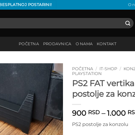
 BESPLATNOJ POSTARINI!
O 
POČETNA
PRODAVNICA
O NAMA
KONTAKT
POČETNA
/
IT-SHOP
/
KON
PLAYSTATION
PS2 FAT vertika
Add to
wishlist
postolje za kon
900
–
1.000
RSD
R
PS2 postolje za konzolu