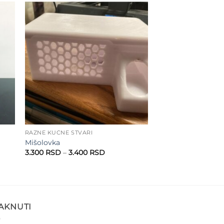
to
Add to
ist
wishlist
RAZNE KUĆNE STVARI
Mišolovka
Raspon
3.300
RSD
–
3.400
RSD
cena:
od
SD
3.300 RSD
do
SD
3.400 RSD
TAKNUTI