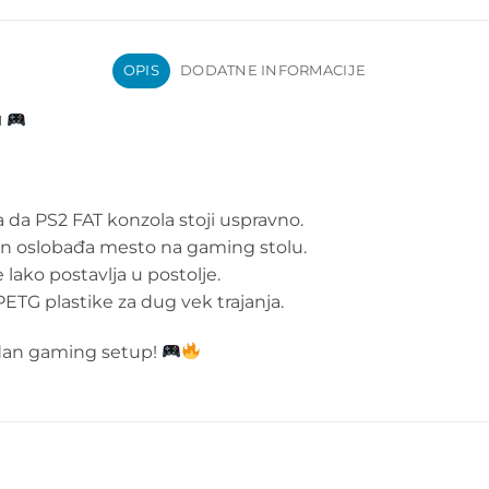
OPIS
DODATNE INFORMACIJE
u
a PS2 FAT konzola stoji uspravno.
n oslobađa mesto na gaming stolu.
 lako postavlja u postolje.
ETG plastike za dug vek trajanja.
edan gaming setup!