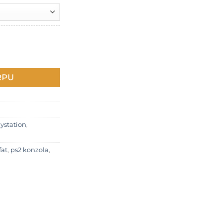
do
1.000 RSD
 konzolu količina
RPU
ystation
,
fat
,
ps2 konzola
,