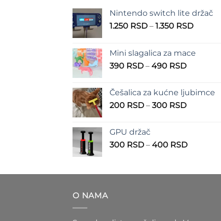
Nintendo switch lite držač
Raspo
1.250
RSD
–
1.350
RSD
cena:
od
Mini slagalica za mace
1.250 
Raspon
390
RSD
–
490
RSD
do
cena:
1.350 
od
Češalica za kućne ljubimce
390 RSD
Raspon
200
RSD
–
300
RSD
do
cena:
490 RSD
od
GPU držač
200 RSD
Raspon
300
RSD
–
400
RSD
do
cena:
300 RSD
od
300 RS
do
O NAMA
400 RS