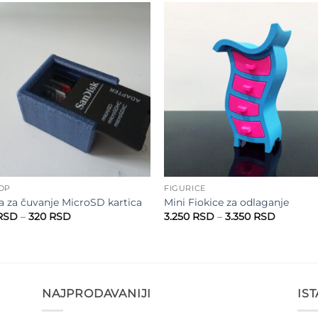
Add to
Add 
wishlist
wishl
HOP
FIGURICE
ja za čuvanje MicroSD kartica
Mini Fiokice za odlaganje
Raspon
Raspon
RSD
–
320
RSD
3.250
RSD
–
3.350
RSD
cena:
cena:
od
od
220 RSD
3.250 R
do
do
320 RSD
3.350 R
NAJPRODAVANIJI
IS