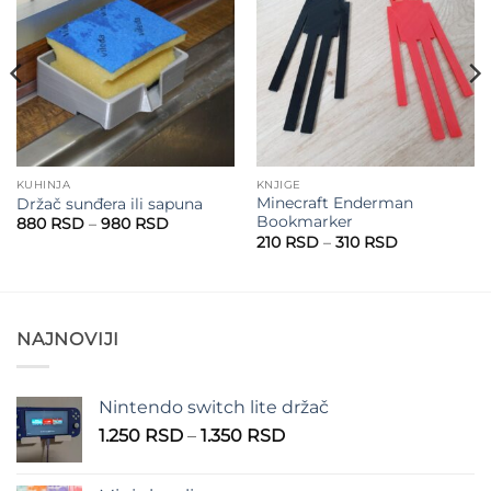
Add to
Add to
wishlist
wishlist
KUHINJA
KNJIGE
Minecraft Enderman
Držač sunđera ili sapuna
Bookmarker
Raspon
880
RSD
–
980
RSD
cena:
Raspon
210
RSD
–
310
RSD
od
cena:
880 RSD
od
do
D
210 RSD
980 RSD
do
SD
310 RSD
NAJNOVIJI
Nintendo switch lite držač
Raspon
1.250
RSD
–
1.350
RSD
cena:
od