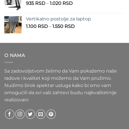
Raspon
935
RSD
–
1.020
RSD
do
cena:
1.100 RSD
od
Vertikalno postolje za laptop
935 RSD
Raspon
1.100
RSD
–
1.550
RSD
do
cena:
1.020 RSD
od
1.100 RSD
do
O NAMA
1.550 RSD
Sa zadovoljstvom želimo da Vam pokažemo naše
radove i kvalitet koji možemo da Vam pružimo.
Nudimo širok spektar usluga kako bi smo vam
omogućili da svi vaši zahtevi budu najkvalitetnije
realizovani