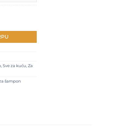
850 RSD
RPU
o
,
Sve za kuću
,
Za
 za šampon