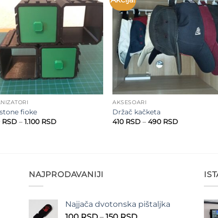
Add to
Add 
wishlist
wishl
NIZATORI
AKSESOARI
 stone fioke
Držač kačketa
Raspon
Raspon
0
RSD
–
1.100
RSD
410
RSD
–
490
RSD
cena:
cena:
od
od
1.000 RSD
410 RSD
do
do
1.100 RSD
490 RSD
NAJPRODAVANIJI
IS
Najjača dvotonska pištaljka
n
Raspon
100
RSD
–
150
RSD