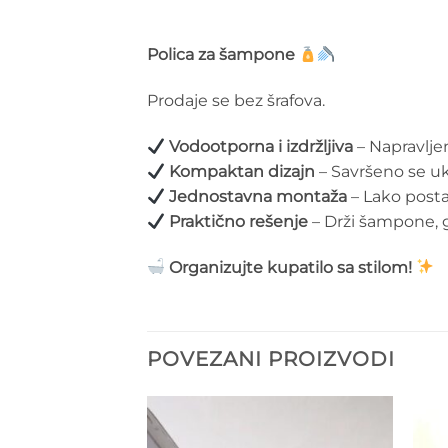
Polica za šampone
Prodaje se bez šrafova.
Vodootporna i izdržljiva
– Napravlje
Kompaktan dizajn
– Savršeno se uk
Jednostavna montaža
– Lako posta
Praktično rešenje
– Drži šampone, 
Organizujte kupatilo sa stilom!
POVEZANI PROIZVODI