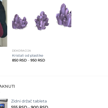
to
Add to
ist
wishlist
DEKORACIJA
Kristali od plastike
Raspon
850
RSD
–
950
RSD
cena:
od
850 RSD
do
950 RSD
TAKNUTI
Zidni držač tableta
Raspon
555
RSD
–
900
RSD