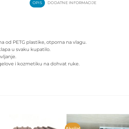
OPIS
DODATNE INFORMACIJE
na od PETG plastike, otporna na vlagu.
lapa u svaku kupatilo.
vljanje.
gelove i kozmetiku na dohvat ruke.
Akcija!