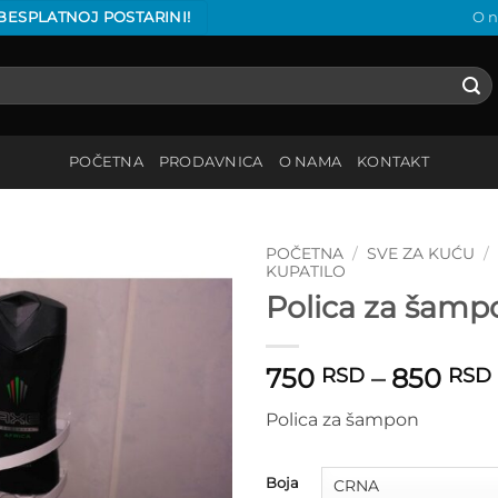
 BESPLATNOJ POSTARINI!
O 
POČETNA
PRODAVNICA
O NAMA
KONTAKT
POČETNA
/
SVE ZA KUĆU
/
KUPATILO
Polica za šamp
Add to
wishlist
750
–
850
RSD
RSD
Polica za šampon
Boja