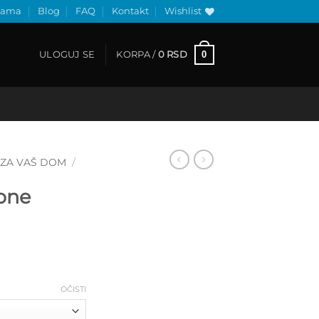
nama
Blog
FAQ
Kontakt
Wishlist
0
ULOGUJ SE
KORPA /
0
RSD
ZA VAŠ DOM
/
one
Raspon
cena:
od
750 RSD
OČISTI
do