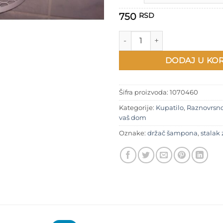
750
RSD
Polica za šampone količina
DODAJ U KO
Šifra proizvoda:
1070460
Kategorije:
Kupatilo
,
Raznovrsn
vaš dom
Oznake:
držač šampona
,
stalak