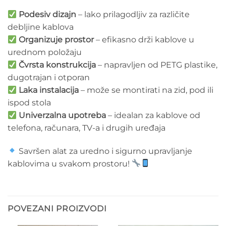
Podesiv dizajn
– lako prilagodljiv za različite
debljine kablova
Organizuje prostor
– efikasno drži kablove u
urednom položaju
Čvrsta konstrukcija
– napravljen od PETG plastike,
dugotrajan i otporan
Laka instalacija
– može se montirati na zid, pod ili
ispod stola
Univerzalna upotreba
– idealan za kablove od
telefona, računara, TV-a i drugih uređaja
Savršen alat za uredno i sigurno upravljanje
kablovima u svakom prostoru!
POVEZANI PROIZVODI