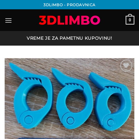
Preskoči
3DLIMBO - PRODAVNICA
na
sadržaj
0
VREME JE ZA PAMETNU KUPOVINU!
Add to
wishlist