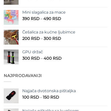
cena:
od
Mini slagalica za mace
1.250 RSD
Raspon
390
RSD
–
490
RSD
do
cena:
1.350 RSD
od
Češalica za kućne ljubimce
390 RSD
Raspon
200
RSD
–
300
RSD
do
cena:
490 RSD
od
GPU držač
200 RSD
Raspon
300
RSD
–
400
RSD
do
cena:
300 RSD
od
300 RSD
NAJPRODAVANIJI
do
400 RSD
Najjača dvotonska pištaljka
Raspon
100
RSD
–
150
RSD
cena:
od
Najjača pištaljka sa kuglicom