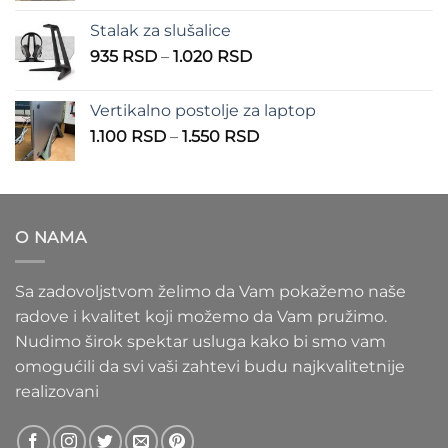
od
Stalak za slušalice
1.000 RSD
Raspon
935
RSD
–
1.020
RSD
do
cena:
1.100 RSD
od
Vertikalno postolje za laptop
935 RSD
Raspon
1.100
RSD
–
1.550
RSD
do
cena:
1.020 RSD
od
1.100 RSD
do
O NAMA
1.550 RSD
Sa zadovoljstvom želimo da Vam pokažemo naše
radove i kvalitet koji možemo da Vam pružimo.
Nudimo širok spektar usluga kako bi smo vam
omogućili da svi vaši zahtevi budu najkvalitetnije
realizovani