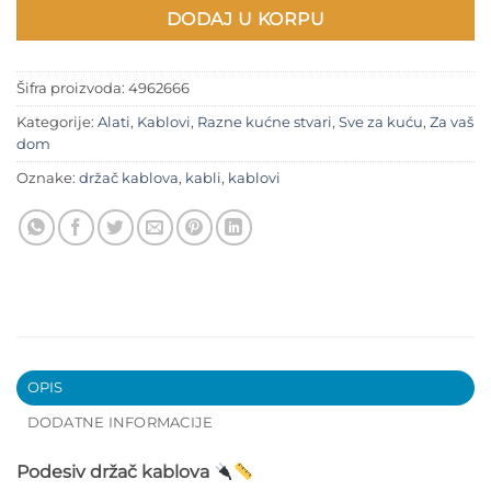
DODAJ U KORPU
Šifra proizvoda:
4962666
Kategorije:
Alati
,
Kablovi
,
Razne kućne stvari
,
Sve za kuću
,
Za vaš
dom
Oznake:
držač kablova
,
kabli
,
kablovi
OPIS
DODATNE INFORMACIJE
Podesiv držač kablova