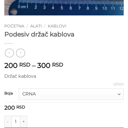
POČETNA
/
ALATI
/
KABLOVI
Podesiv držač kablova
Raspon
200
–
300
RSD
RSD
cena:
Držač kablova
od
200 RSD
OČISTI
do
Boja
300 RSD
200
RSD
Podesiv držač kablova količina