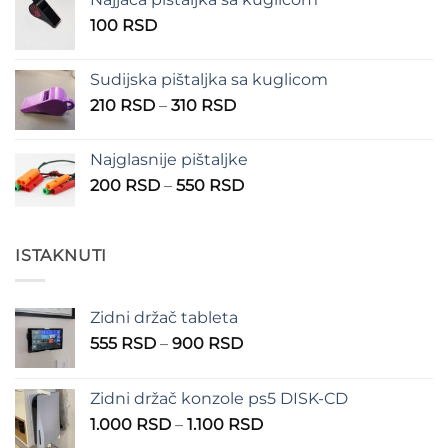
100 RSD
100
RSD
do
150 RSD
Sudijska pištaljka sa kuglicom
Raspon
210
RSD
–
310
RSD
cena:
od
Najglasnije pištaljke
210 RSD
Raspon
200
RSD
–
550
RSD
do
cena:
310 RSD
od
200 RSD
ISTAKNUTI
do
550 RSD
Zidni držač tableta
Raspon
555
RSD
–
900
RSD
cena:
od
Zidni držač konzole ps5 DISK-CD
555 RSD
Raspon
1.000
RSD
–
1.100
RSD
do
cena:
900 RSD