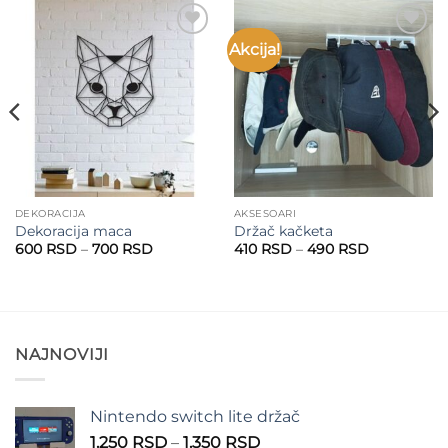
Akcija!
Add to
Add to
wishlist
wishlist
DEKORACIJA
AKSESOARI
Dekoracija maca
Držač kačketa
Raspon
Raspon
600
RSD
–
700
RSD
410
RSD
–
490
RSD
cena:
cena:
od
od
600 RSD
410 RSD
do
do
700 RSD
490 RSD
NAJNOVIJI
Nintendo switch lite držač
Raspon
1.250
RSD
–
1.350
RSD