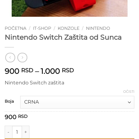
POČETNA
/
IT-SHOP
/
KONZOLE
/
NINTENDO
Nintendo Switch Zaštita od Sunca
Raspon
900
–
1.000
RSD
RSD
cena:
Nintendo Switch zaštita
od
900 RSD
OČISTI
do
Boja
1.000 RSD
900
RSD
Nintendo Switch Zaštita od Sunca količina