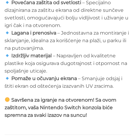
Povećana zaštita od svetlosti
– Specijalno
dizajnirana za zaštitu ekrana od direktne sunčeve
svetlosti, omogućavajući bolju vidljivost i uživanje u
igri čak i na otvorenom.
Lagana i prenosiva
– Jednostavna za montiranje i
sklanjanje, idealna za korišćenje na plaži, u parku ili
na putovanjima.
Izdržljiv materijal
– Napravljen od kvalitetne
plastike koja osigurava dugotrajnost i otpornost na
spoljašnje uticaje.
Pomaže u očuvanju ekrana
– Smanjuje odsjaj i
štiti ekran od oštećenja izazvanih UV zracima.
Savršena za igranje na otvorenom! Sa ovom
zaštitom, vaša Nintendo Switch konzola biće
spremna za svaki izazov na suncu!