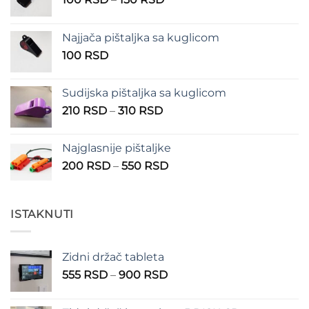
cena:
od
Najjača pištaljka sa kuglicom
100 RSD
100
RSD
do
150 RSD
Sudijska pištaljka sa kuglicom
Raspon
210
RSD
–
310
RSD
cena:
od
Najglasnije pištaljke
210 RSD
Raspon
200
RSD
–
550
RSD
do
cena:
310 RSD
od
200 RSD
ISTAKNUTI
do
550 RSD
Zidni držač tableta
Raspon
555
RSD
–
900
RSD
cena:
od