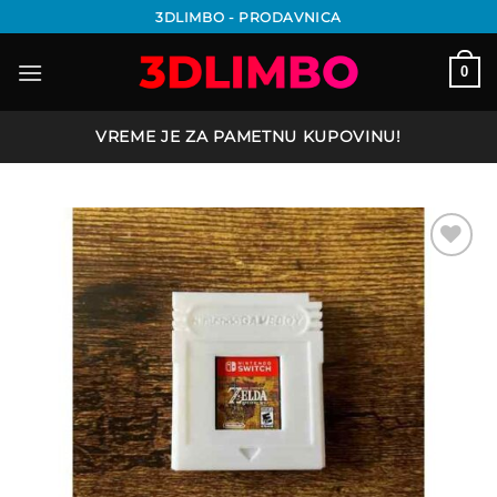
Preskoči
3DLIMBO - PRODAVNICA
na
sadržaj
0
VREME JE ZA PAMETNU KUPOVINU!
Add to
wishlist