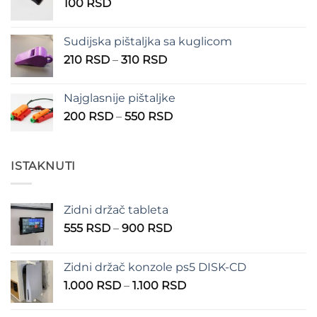
100
RSD
do
150 RSD
Sudijska pištaljka sa kuglicom
Raspon
210
RSD
–
310
RSD
cena:
od
Najglasnije pištaljke
210 RSD
Raspon
200
RSD
–
550
RSD
do
cena:
310 RSD
od
200 RSD
ISTAKNUTI
do
550 RSD
Zidni držač tableta
Raspon
555
RSD
–
900
RSD
cena:
od
Zidni držač konzole ps5 DISK-CD
555 RSD
Raspon
1.000
RSD
–
1.100
RSD
do
cena:
900 RSD
od