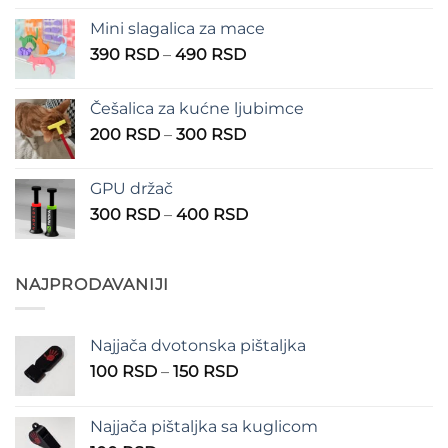
od
Mini slagalica za mace
1.250 RSD
Raspon
390
RSD
–
490
RSD
do
cena:
1.350 RSD
od
Češalica za kućne ljubimce
390 RSD
Raspon
200
RSD
–
300
RSD
do
cena:
490 RSD
od
GPU držač
200 RSD
Raspon
300
RSD
–
400
RSD
do
cena:
300 RSD
od
300 RSD
NAJPRODAVANIJI
do
400 RSD
Najjača dvotonska pištaljka
Raspon
100
RSD
–
150
RSD
cena:
od
Najjača pištaljka sa kuglicom
100 RSD