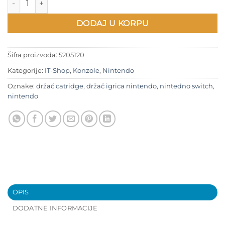
DODAJ U KORPU
Šifra proizvoda:
5205120
Kategorije:
IT-Shop
,
Konzole
,
Nintendo
Oznake:
držač catridge
,
držač igrica nintendo
,
nintedno switch
,
nintendo
OPIS
DODATNE INFORMACIJE