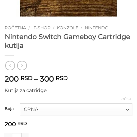
POČETNA
/
IT-SHOP
/
KONZOLE
/
NINTENDO
Nintendo Switch Gameboy Cartridge
kutija
Raspon
200
–
300
RSD
RSD
cena:
Kutija za catridge
od
200 RSD
OČISTI
do
Boja
300 RSD
200
RSD
Nintendo Switch Gameboy Cartridge kutija količina