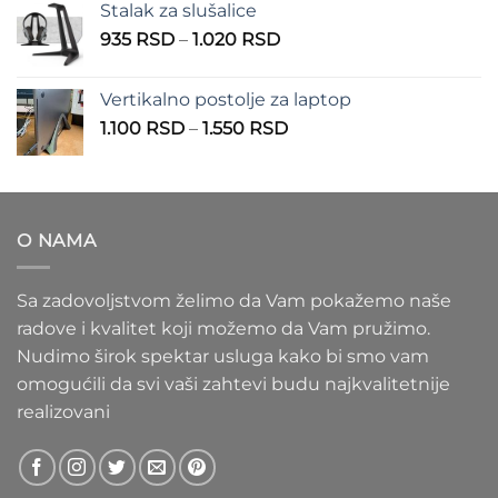
Stalak za slušalice
1.000 RSD
Raspon
935
RSD
–
1.020
RSD
do
cena:
1.100 RSD
od
Vertikalno postolje za laptop
935 RSD
Raspon
1.100
RSD
–
1.550
RSD
do
cena:
1.020 RSD
od
1.100 RSD
do
O NAMA
1.550 RSD
Sa zadovoljstvom želimo da Vam pokažemo naše
radove i kvalitet koji možemo da Vam pružimo.
Nudimo širok spektar usluga kako bi smo vam
omogućili da svi vaši zahtevi budu najkvalitetnije
realizovani