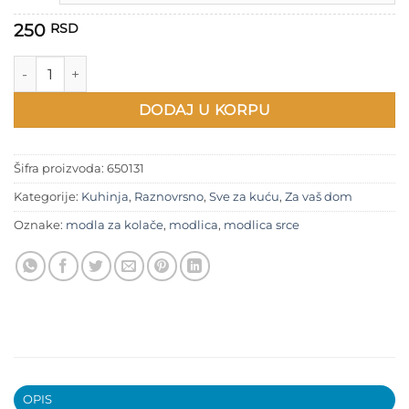
350 RSD
250
RSD
Modlica - Srce sa krilima količina
DODAJ U KORPU
Šifra proizvoda:
650131
Kategorije:
Kuhinja
,
Raznovrsno
,
Sve za kuću
,
Za vaš dom
Oznake:
modla za kolače
,
modlica
,
modlica srce
OPIS