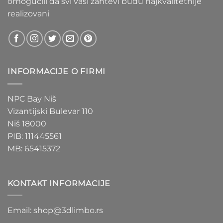
omogućili da svi vaši zahtevi budu najkvalitetnije
realizovani
INFORMACIJE O FIRMI
NPC Bay Niš
Vizantijski Bulevar 110
Niš 18000
PIB: 111445561
MB: 65415372
KONTAKT INFORMACIJE
Email: shop@3dlimbo.rs