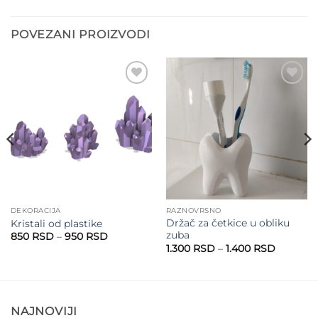
POVEZANI PROIZVODI
Add to
Add to
wishlist
wishlist
DEKORACIJA
RAZNOVRSNO
Držač za četkice u obliku
Kristali od plastike
zuba
Raspon
850
RSD
–
950
RSD
cena:
Raspon
1.300
RSD
–
1.400
RSD
od
cena:
RSD
850 RSD
od
do
1.300 R
SD
950 RSD
do
1.400 R
NAJNOVIJI