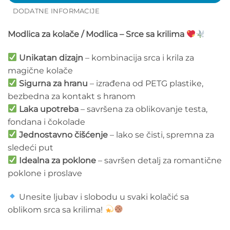
DODATNE INFORMACIJE
Modlica za kolače / Modlica – Srce sa krilima
Unikatan dizajn
– kombinacija srca i krila za
magične kolače
Sigurna za hranu
– izrađena od PETG plastike,
bezbedna za kontakt s hranom
Laka upotreba
– savršena za oblikovanje testa,
fondana i čokolade
Jednostavno čišćenje
– lako se čisti, spremna za
sledeći put
Idealna za poklone
– savršen detalj za romantične
poklone i proslave
Unesite ljubav i slobodu u svaki kolačić sa
oblikom srca sa krilima!