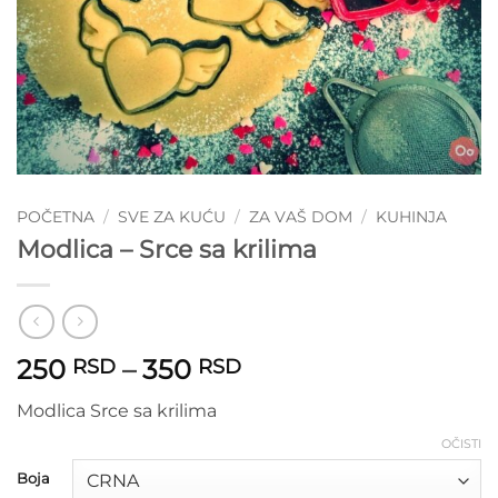
POČETNA
/
SVE ZA KUĆU
/
ZA VAŠ DOM
/
KUHINJA
Modlica – Srce sa krilima
Raspon
250
–
350
RSD
RSD
cena:
Modlica Srce sa krilima
od
250 RSD
OČISTI
do
Boja