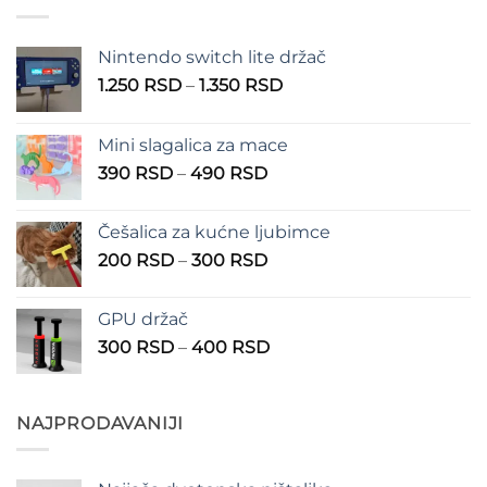
Nintendo switch lite držač
Raspon
1.250
RSD
–
1.350
RSD
cena:
od
Mini slagalica za mace
1.250 RSD
Raspon
390
RSD
–
490
RSD
do
cena:
1.350 RSD
od
Češalica za kućne ljubimce
390 RSD
Raspon
200
RSD
–
300
RSD
do
cena:
490 RSD
od
GPU držač
200 RSD
Raspon
300
RSD
–
400
RSD
do
cena:
300 RSD
od
300 RSD
NAJPRODAVANIJI
do
400 RSD