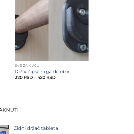
to
Add to
ist
wishlist
SVE ZA KUĆU
Držač šipke za garderober
Raspon
320
RSD
–
420
RSD
cena:
od
320 RSD
do
420 RSD
TAKNUTI
Zidni držač tableta