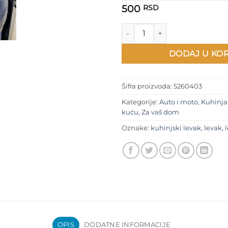
500
RSD
Levak za veliku flašu količina
DODAJ U KO
Šifra proizvoda:
5260403
Kategorije:
Auto i moto
,
Kuhinja
kuću
,
Za vaš dom
Oznake:
kuhinjski levak
,
levak
,
OPIS
DODATNE INFORMACIJE