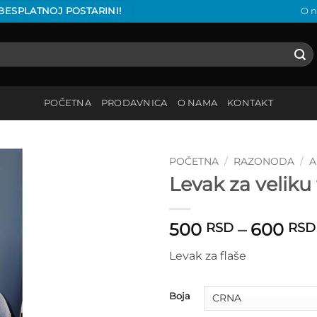
 BESPLATNOJ POSTARINI!
O 
POČETNA
PRODAVNICA
O NAMA
KONTAKT
POČETNA
/
RAZONODA
/
A
Levak za veliku 
Add to
wishlist
500
–
600
RSD
RSD
Levak za flaše
Boja