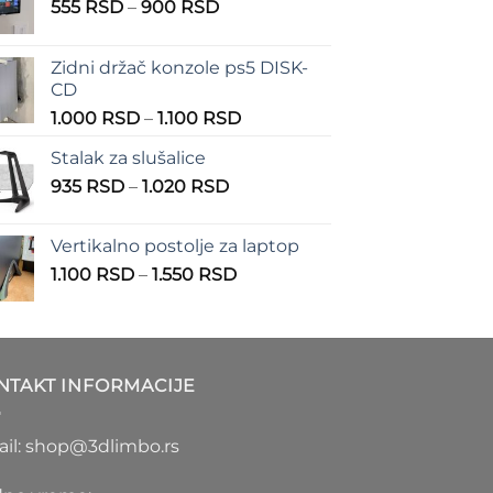
Raspon
555
RSD
–
900
RSD
cena:
od
Zidni držač konzole ps5 DISK-
555 RSD
CD
do
Raspon
1.000
RSD
–
1.100
RSD
900 RSD
cena:
Stalak za slušalice
od
Raspon
935
RSD
–
1.020
RSD
1.000 RSD
cena:
do
od
1.100 RSD
Vertikalno postolje za laptop
935 RSD
Raspon
1.100
RSD
–
1.550
RSD
do
cena:
1.020 RSD
od
1.100 RSD
do
NTAKT INFORMACIJE
1.550 RSD
il: shop@3dlimbo.rs