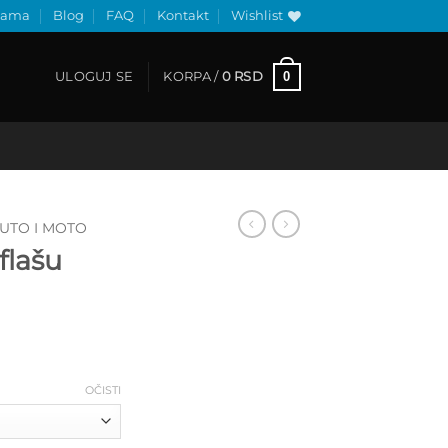
nama
Blog
FAQ
Kontakt
Wishlist
0
ULOGUJ SE
KORPA /
0
RSD
UTO I MOTO
flašu
Raspon
cena:
od
500 RSD
OČISTI
do
600 RSD