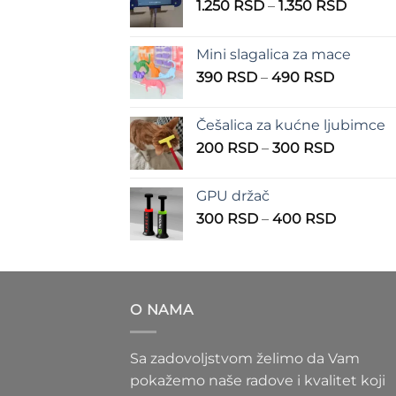
Raspo
1.250
RSD
–
1.350
RSD
cena:
od
Mini slagalica za mace
1.250 
Raspon
390
RSD
–
490
RSD
do
cena:
1.350 
od
Češalica za kućne ljubimce
390 RSD
Raspon
200
RSD
–
300
RSD
do
cena:
490 RSD
od
GPU držač
200 RSD
Raspon
300
RSD
–
400
RSD
do
cena:
300 RSD
od
300 RS
do
O NAMA
400 RS
Sa zadovoljstvom želimo da Vam
pokažemo naše radove i kvalitet koji