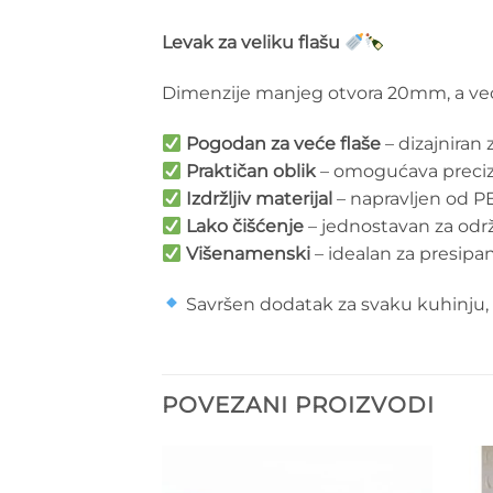
Levak za veliku flašu
Dimenzije manjeg otvora 20mm, a v
Pogodan za veće flaše
– dizajniran 
Praktičan oblik
– omogućava preciz
Izdržljiv materijal
– napravljen od PE
Lako čišćenje
– jednostavan za održ
Višenamenski
– idealan za presipan
Savršen dodatak za svaku kuhinju, rad
POVEZANI PROIZVODI