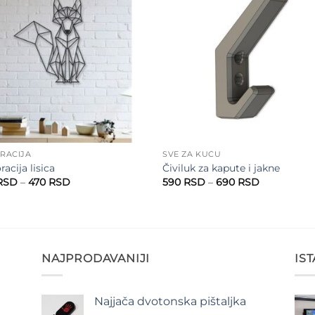
Add to
Add 
wishlist
wishl
RACIJA
SVE ZA KUĆU
acija lisica
Čiviluk za kapute i jakne
Raspon
Raspon
RSD
–
470
RSD
590
RSD
–
690
RSD
cena:
cena:
od
od
370 RSD
590 RSD
do
do
470 RSD
690 RSD
NAJPRODAVANIJI
IS
Najjača dvotonska pištaljka