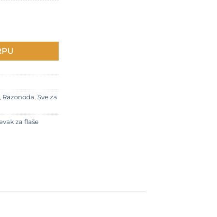
RPU
,
Razonoda
,
Sve za
levak za flaše