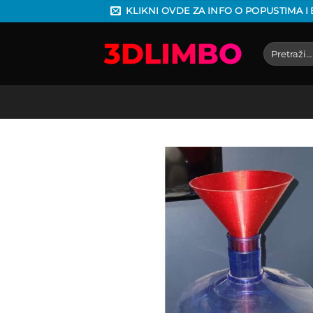
Preskoči
KLIKNI OVDE ZA INFO O POPUSTIMA I
na
sadržaj
Pretraga
za: