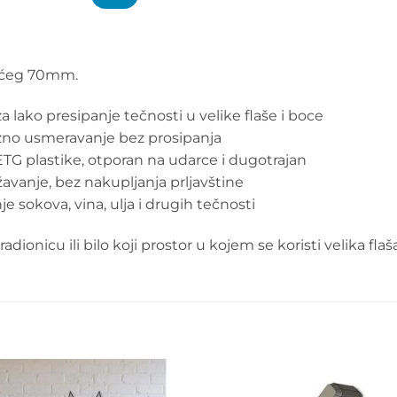
ećeg 70mm.
za lako presipanje tečnosti u velike flaše i boce
no usmeravanje bez prosipanja
TG plastike, otporan na udarce i dugotrajan
avanje, bez nakupljanja prljavštine
je sokova, vina, ulja i drugih tečnosti
ionicu ili bilo koji prostor u kojem se koristi velika flaš