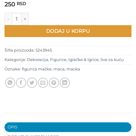
250
RSD
Figurica mačke količina
DODAJ U KORPU
Šifra proizvoda:
5243945
Kategorije:
Dekoracija
,
Figurice
,
Igračke & Igrice
,
Sve za kuću
Oznake:
figurica mačke
,
maca
,
macka
OPIS