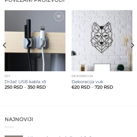
POVEZANI PROIZVODI
Add to
Add to
wishlist
wishlist
DIY
DEKORACIJA
Držač USB kabla x5
Dekoracija vuk
Raspon
Raspon
250
RSD
–
350
RSD
620
RSD
–
720
RSD
cena:
cena:
od
od
250 RSD
620 RSD
do
do
350 RSD
720 RSD
NAJNOVIJI