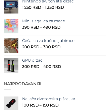
Nintendo switch lite držač
Raspon
1.250
RSD
–
1.350
RSD
cena:
od
Mini slagalica za mace
1.250 RSD
Raspon
390
RSD
–
490
RSD
do
cena:
1.350 RSD
od
Češalica za kućne ljubimce
390 RSD
Raspon
200
RSD
–
300
RSD
do
cena:
490 RSD
od
GPU držač
200 RSD
Raspon
300
RSD
–
400
RSD
do
cena:
300 RSD
od
300 RSD
NAJPRODAVANIJI
do
400 RSD
Najjača dvotonska pištaljka
Raspon
100
RSD
–
150
RSD