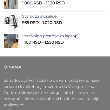
Raspon
1.000
RSD
–
1.100
RSD
do
cena:
900 RSD
od
Stalak za slušalice
1.000 RSD
Raspon
935
RSD
–
1.020
RSD
do
cena:
1.100 RSD
od
Vertikalno postolje za laptop
935 RSD
Raspon
1.100
RSD
–
1.550
RSD
do
cena:
1.020 RSD
od
1.100 RSD
do
O NAMA
1.550 RSD
Sa zadovoljstvom želimo da Vam pokažemo naše
radove i kvalitet koji možemo da Vam pružimo.
Nudimo širok spektar usluga kako bi smo vam
omogućili da svi vaši zahtevi budu najkvalitetnije
realizovani