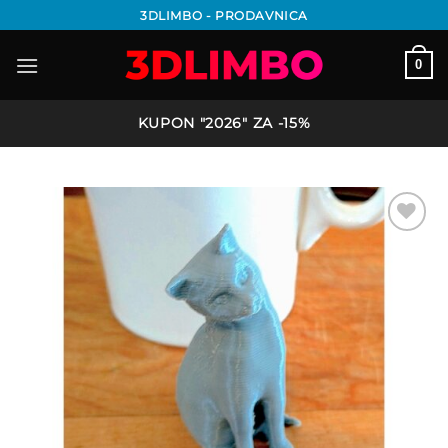
Preskoči
3DLIMBO - PRODAVNICA
na
sadržaj
0
KUPON "2026" ZA -15%
Add to
wishlist