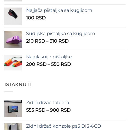
cena:
od
Najjača pištaljka sa kuglicom
100 RSD
100
RSD
do
150 RSD
Sudijska pištaljka sa kuglicom
Raspon
210
RSD
–
310
RSD
cena:
od
Najglasnije pištaljke
210 RSD
Raspon
200
RSD
–
550
RSD
do
cena:
310 RSD
od
200 RSD
ISTAKNUTI
do
550 RSD
Zidni držač tableta
Raspon
555
RSD
–
900
RSD
cena:
od
Zidni držač konzole ps5 DISK-CD
555 RSD