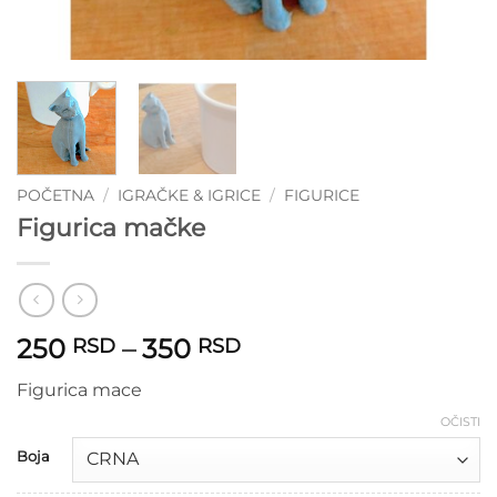
POČETNA
/
IGRAČKE & IGRICE
/
FIGURICE
Figurica mačke
Raspon
250
–
350
RSD
RSD
cena:
Figurica mace
od
250 RSD
OČISTI
do
Boja
350 RSD