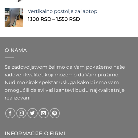
cena:
1.100 RSD
od
Vertikalno postolje za laptop
935 RSD
Raspon
1.100
RSD
–
1.550
RSD
do
cena:
1.020 RSD
od
1.100 RSD
do
O NAMA
1.550 RSD
Sa zadovoljstvom želimo da Vam pokažemo naše
radove i kvalitet koji možemo da Vam pružimo.
Nudimo širok spektar usluga kako bi smo vam
omogućili da svi vaši zahtevi budu najkvalitetnije
realizovani
INFORMACIJE O FIRMI