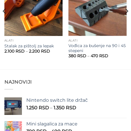
ALATI
ALATI
Vođica za bušenje na 90 i 45
Stalak za pištolj za lepak
stepeni
Raspon
2.100
RSD
–
2.200
RSD
cena:
Raspon
380
RSD
–
470
RSD
od
cena:
2.100 RSD
od
do
380 RSD
2.200 RSD
do
470 RSD
NAJNOVIJI
Nintendo switch lite držač
Raspon
1.250
RSD
–
1.350
RSD
cena:
od
Mini slagalica za mace
1.250 RSD