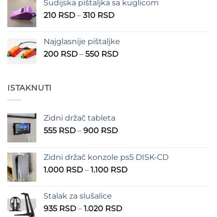
Sudijska pištaljka sa kuglicom
Raspon
210
RSD
–
310
RSD
cena:
od
Najglasnije pištaljke
210 RSD
Raspon
200
RSD
–
550
RSD
do
cena:
310 RSD
od
200 RSD
ISTAKNUTI
do
550 RSD
Zidni držač tableta
Raspon
555
RSD
–
900
RSD
cena:
od
Zidni držač konzole ps5 DISK-CD
555 RSD
Raspon
1.000
RSD
–
1.100
RSD
do
cena:
900 RSD
od
Stalak za slušalice
1.000 RSD
Raspon
935
RSD
–
1.020
RSD
do