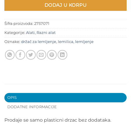
DODAJ U KORPU
Šifra proizvoda:
2757071
Kategorije:
Alati
,
Razni alat
Oznake:
držač za lemljenje
,
lemilica
,
lemljenje
OPIS
DODATNE INFORMACIJE
Prodaje se samo plasticni drzac bez dodataka.