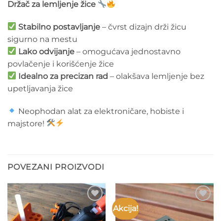
Držač za lemljenje žice
Stabilno postavljanje
– čvrst dizajn drži žicu
sigurno na mestu
Lako odvijanje
– omogućava jednostavno
povlačenje i korišćenje žice
Idealno za precizan rad
– olakšava lemljenje bez
upetljavanja žice
Neophodan alat za elektroničare, hobiste i
majstore!
POVEZANI PROIZVODI
Akcija!
Add to
Add to
wishlist
wishlist