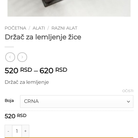
POČETNA
/
ALATI
/
RAZNI ALAT
Držač za lemljenje žice
Raspon
520
–
620
RSD
RSD
cena:
Držač za lemljenje
od
520 RSD
OČISTI
do
Boja
620 RSD
520
RSD
Držač za lemljenje žice količina